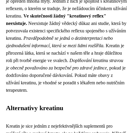
je opředen mnoha mýty. Jedním z nich je spojitost s kreatinovým
reflexem, o kterém se traduje, že je nežádoucím účinkem užívání
kreatinu.
Ve skutečnosti žádný "kreatinový reflex"
neexistuje.
Neexistuje žádný vědecký důkaz ani studie, která by
potvrzovala existenci specifického reflexu spojeného s užíváním
kreatinu.
Pravděpodobně se jedná o dezinterpretaci nebo
zjednodušení informací, která se mezi lidmi rozšířila.
Kreatin je
přirozená látka, která se nachází v našem těle a hraje důležitou
roli při tvorbě energie ve svalech.
Doplňování kreatinu stravou
je obecně považováno za bezpečné pro zdravé jedince,
pokud je
dodržováno doporučené dávkování. Pokud máte obavy z
užívání kreatinu, je vhodné se poradit s lékařem nebo nutričním
terapeutem.
Alternativy kreatinu
Kreatin je sice jedním z nejefektivnějších suplementů pro