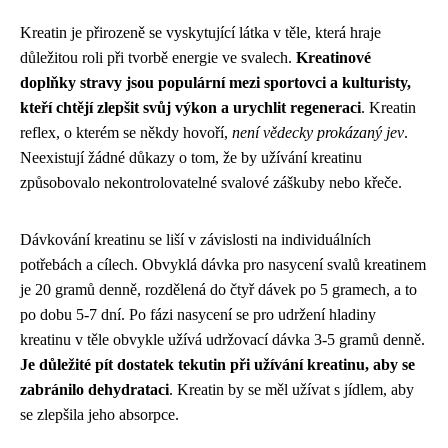
Kreatin je přirozeně se vyskytující látka v těle, která hraje
důležitou roli při tvorbě energie ve svalech.
Kreatinové
doplňky stravy jsou populární mezi sportovci a kulturisty,
kteří chtějí zlepšit svůj výkon a urychlit regeneraci
. Kreatin
reflex, o kterém se někdy hovoří,
není vědecky prokázaný jev
.
Neexistují žádné důkazy o tom, že by užívání kreatinu
způsobovalo nekontrolovatelné svalové záškuby nebo křeče.
Dávkování kreatinu se liší v závislosti na individuálních
potřebách a cílech. Obvyklá dávka pro nasycení svalů kreatinem
je 20 gramů denně, rozdělená do čtyř dávek po 5 gramech, a to
po dobu 5-7 dní. Po fázi nasycení se pro udržení hladiny
kreatinu v těle obvykle užívá udržovací dávka 3-5 gramů denně.
Je důležité pít dostatek tekutin při užívání kreatinu, aby se
zabránilo dehydrataci
. Kreatin by se měl užívat s jídlem, aby
se zlepšila jeho absorpce.