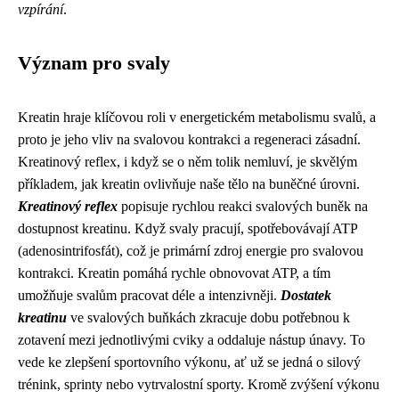
vzpírání
.
Význam pro svaly
Kreatin hraje klíčovou roli v energetickém metabolismu svalů, a
proto je jeho vliv na svalovou kontrakci a regeneraci zásadní.
Kreatinový reflex, i když se o něm tolik nemluví, je skvělým
příkladem, jak kreatin ovlivňuje naše tělo na buněčné úrovni.
Kreatinový reflex
popisuje rychlou reakci svalových buněk na
dostupnost kreatinu. Když svaly pracují, spotřebovávají ATP
(adenosintrifosfát), což je primární zdroj energie pro svalovou
kontrakci. Kreatin pomáhá rychle obnovovat ATP, a tím
umožňuje svalům pracovat déle a intenzivněji.
Dostatek
kreatinu
ve svalových buňkách zkracuje dobu potřebnou k
zotavení mezi jednotlivými cviky a oddaluje nástup únavy. To
vede ke zlepšení sportovního výkonu, ať už se jedná o silový
trénink, sprinty nebo vytrvalostní sporty. Kromě zvýšení výkonu