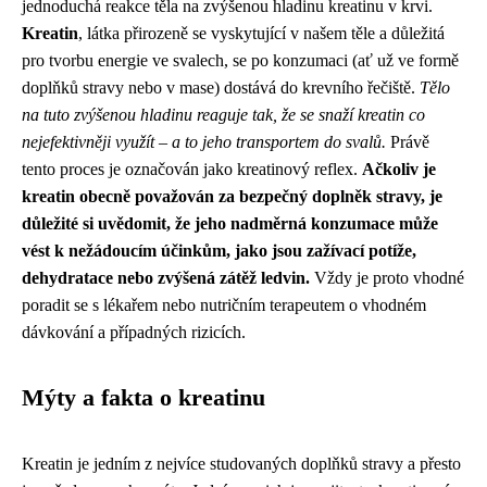
jednoduchá reakce těla na zvýšenou hladinu kreatinu v krvi.
Kreatin
, látka přirozeně se vyskytující v našem těle a důležitá
pro tvorbu energie ve svalech, se po konzumaci (ať už ve formě
doplňků stravy nebo v mase) dostává do krevního řečiště.
Tělo
na tuto zvýšenou hladinu reaguje tak, že se snaží kreatin co
nejefektivněji využít – a to jeho transportem do svalů.
Právě
tento proces je označován jako kreatinový reflex.
Ačkoliv je
kreatin obecně považován za bezpečný doplněk stravy, je
důležité si uvědomit, že jeho nadměrná konzumace může
vést k nežádoucím účinkům, jako jsou zažívací potíže,
dehydratace nebo zvýšená zátěž ledvin.
Vždy je proto vhodné
poradit se s lékařem nebo nutričním terapeutem o vhodném
dávkování a případných rizicích.
Mýty a fakta o kreatinu
Kreatin je jedním z nejvíce studovaných doplňků stravy a přesto