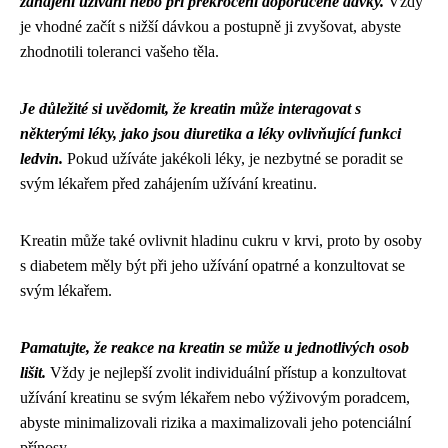
zahájení užívání nebo při překročení doporučené dávky.
Vždy
je vhodné začít s nižší dávkou a postupně ji zvyšovat, abyste
zhodnotili toleranci vašeho těla.
Je důležité si uvědomit, že kreatin může interagovat s
některými léky, jako jsou diuretika a léky ovlivňující funkci
ledvin.
Pokud užíváte jakékoli léky, je nezbytné se poradit se
svým lékařem před zahájením užívání kreatinu.
Kreatin může také ovlivnit hladinu cukru v krvi, proto by osoby
s diabetem měly být při jeho užívání opatrné a konzultovat se
svým lékařem.
Pamatujte, že reakce na kreatin se může u jednotlivých osob
lišit.
Vždy je nejlepší zvolit individuální přístup a konzultovat
užívání kreatinu se svým lékařem nebo výživovým poradcem,
abyste minimalizovali rizika a maximalizovali jeho potenciální
přínosy.