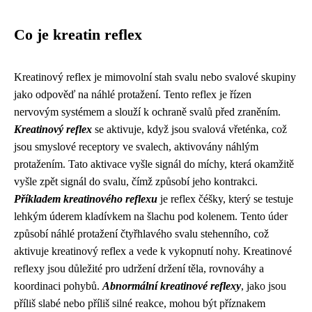
Co je kreatin reflex
Kreatinový reflex je mimovolní stah svalu nebo svalové skupiny
jako odpověď na náhlé protažení. Tento reflex je řízen
nervovým systémem a slouží k ochraně svalů před zraněním.
Kreatinový reflex
se aktivuje, když jsou svalová vřeténka, což
jsou smyslové receptory ve svalech, aktivovány náhlým
protažením. Tato aktivace vyšle signál do míchy, která okamžitě
vyšle zpět signál do svalu, čímž způsobí jeho kontrakci.
Příkladem kreatinového reflexu
je reflex čéšky, který se testuje
lehkým úderem kladívkem na šlachu pod kolenem. Tento úder
způsobí náhlé protažení čtyřhlavého svalu stehenního, což
aktivuje kreatinový reflex a vede k vykopnutí nohy. Kreatinové
reflexy jsou důležité pro udržení držení těla, rovnováhy a
koordinaci pohybů.
Abnormální kreatinové reflexy
, jako jsou
příliš slabé nebo příliš silné reakce, mohou být příznakem