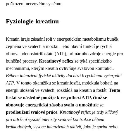
poškození nervového systému.
Fyziologie kreatinu
Kreatin hraje zásadní roli v energetickém metabolismu buněk,
zejména ve svalech a mozku. Jeho hlavní funkcí je rychlá
obnova adenosintrifosfátu (ATP), primárního zdroje energie pro
buněčné procesy.
Kreatinový reflex
se týká specifického
mechanismu, kterým kreatin ovlivňuje svalovou kontrakci.
Během intenzivní fyzické aktivity dochází k rychlému vyčerpání
ATP
. V tomto okamžiku se kreatinfosfát, molekula bohatá na
energii uložená ve svalech, rozkládá na kreatin a fosfát.
Tento
fosfát se následně použije k resynthezi ATP, čímž se
obnovuje energetická zásoba svalu a umožňuje se
prodloužení svalové práce
.
Kreatinový reflex je tedy klíčový
pro udržení vysoké intenzity svalové kontrakce během
krátkodobých, vysoce intenzivních aktivit, jako je sprint nebo