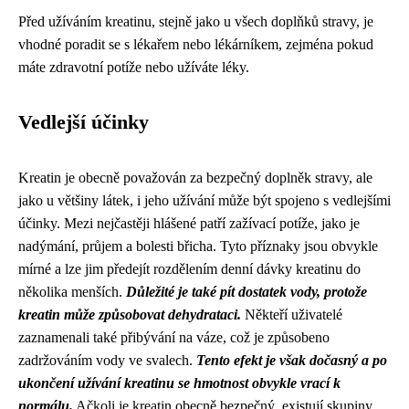
Před užíváním kreatinu, stejně jako u všech doplňků stravy, je
vhodné poradit se s lékařem nebo lékárníkem, zejména pokud
máte zdravotní potíže nebo užíváte léky.
Vedlejší účinky
Kreatin je obecně považován za bezpečný doplněk stravy, ale
jako u většiny látek, i jeho užívání může být spojeno s vedlejšími
účinky. Mezi nejčastěji hlášené patří zažívací potíže, jako je
nadýmání, průjem a bolesti břicha. Tyto příznaky jsou obvykle
mírné a lze jim předejít rozdělením denní dávky kreatinu do
několika menších.
Důležité je také pít dostatek vody, protože
kreatin může způsobovat dehydrataci.
Někteří uživatelé
zaznamenali také přibývání na váze, což je způsobeno
zadržováním vody ve svalech.
Tento efekt je však dočasný a po
ukončení užívání kreatinu se hmotnost obvykle vrací k
normálu.
Ačkoli je kreatin obecně bezpečný, existují skupiny