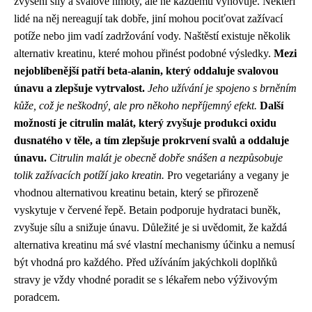
zvýšení síly a svalové hmoty, ale ne každému vyhovuje. Někteří
lidé na něj nereagují tak dobře, jiní mohou pociťovat zažívací
potíže nebo jim vadí zadržování vody. Naštěstí existuje několik
alternativ kreatinu, které mohou přinést podobné výsledky.
Mezi
nejoblíbenější patří beta-alanin, který oddaluje svalovou
únavu a zlepšuje vytrvalost.
Jeho užívání je spojeno s brněním
kůže, což je neškodný, ale pro někoho nepříjemný efekt.
Další
možností je citrulin malát, který zvyšuje produkci oxidu
dusnatého v těle, a tím zlepšuje prokrvení svalů a oddaluje
únavu.
Citrulin malát je obecně dobře snášen a nezpůsobuje
tolik zažívacích potíží jako kreatin.
Pro vegetariány a vegany je
vhodnou alternativou kreatinu betain, který se přirozeně
vyskytuje v červené řepě. Betain podporuje hydrataci buněk,
zvyšuje sílu a snižuje únavu. Důležité je si uvědomit, že každá
alternativa kreatinu má své vlastní mechanismy účinku a nemusí
být vhodná pro každého. Před užíváním jakýchkoli doplňků
stravy je vždy vhodné poradit se s lékařem nebo výživovým
poradcem.