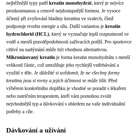
nejběžnější typy patří
kreatin monohydrát
, který je nejvíce
prozkoumanou a cenově nejdostupnější formou. Je vysoce
účinný při zvyšování hladiny kreatinu ve svalech, čímž
podporuje tvorbu energie a sílu. Další variantou je
kreatin
hydrochlorid (HCL)
, který se vyznačuje lepší rozpustností ve
vodě a menší pravděpodobností zažívacích potíží. Pro sportovce
citlivé na nadýmání může být vhodnou alternativou.
Mikronizovaný kreatin
je forma kreatin monohydrátu s menší
velikostí částic, což umožňuje jeho rychlejší vstřebávání a
využití v těle.
Je důležité si uvědomit, že ne všechny formy
kreatinu jsou si rovny a jejich účinnost se může lišit.
Před
výběrem konkrétního doplňku je vhodné se poradit s lékařem
nebo nutričním terapeutem, kteří vám pomohou zvolit
nejvhodnější typ a dávkování s ohledem na vaše individuální
potřeby a cíle.
Dávkování a užívání