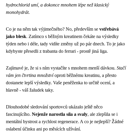
hydrochlorid umí, a dokonce mnohem lépe než klasický
monohydrát
.
Co je na něm tak výjimečného? No, především se
vstřebává
jako blesk
. Zatímco s běžným kreatinem čekáte na výsledky
týden nebo i déle, tady vidíte změny už po pár dnech. To je jako
kdybyste přesedli z trabanta do ferrari - prostě jiná liga.
Zajímavé je, že si s ním vystačíte s mnohem menší dávkou.
Stačí
vám jen čtvrtina množství
oproti běžnému kreatinu, a přesto
dostanete lepší výsledky. Vaše peněženka to určitě ocení, a
hlavně - váš žaludek taky.
Dlouhodobé sledování sportovců ukázalo ještě něco
fascinujícího.
Nejenže narostla síla a svaly
, ale zlepšila se i
mentální bystrost a rychlost regenerace. A co je nejlepší? Žádné
oslabení účinku ani po měsících užívání.