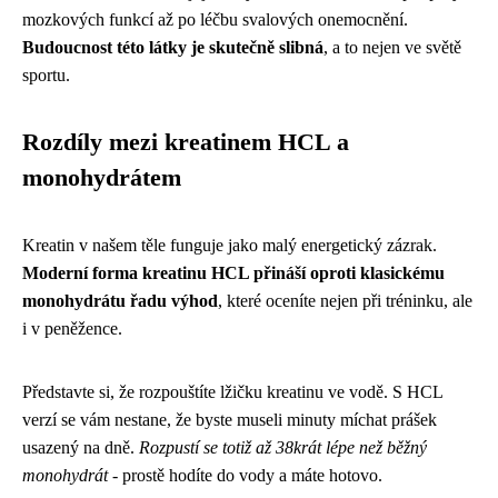
mozkových funkcí až po léčbu svalových onemocnění.
Budoucnost této látky je skutečně slibná
, a to nejen ve světě
sportu.
Rozdíly mezi kreatinem HCL a
monohydrátem
Kreatin v našem těle funguje jako malý energetický zázrak.
Moderní forma kreatinu HCL přináší oproti klasickému
monohydrátu řadu výhod
, které oceníte nejen při tréninku, ale
i v peněžence.
Představte si, že rozpouštíte lžičku kreatinu ve vodě. S HCL
verzí se vám nestane, že byste museli minuty míchat prášek
usazený na dně.
Rozpustí se totiž až 38krát lépe než běžný
monohydrát
- prostě hodíte do vody a máte hotovo.