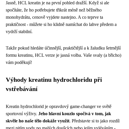
Jasně, HCL kreatin je na první pohled dražší. Když si ale
spočítáte, že ho potřebujete třikrát méně než běžného
monohydrátu, cenově vyjdete nastejno. A co teprve ta
praktičnost - můžete si ho klidně namíchat do lahve předem a
vydrží stabilní.
Takže pokud hledáte účinnější, praktičtější a k žaludku šetrnější
formu kreatinu, HCL verze je jasná volba. Vaše svaly (a břicho)
vám poděkují!
Výhody kreatinu hydrochloridu při
vstřebávání
Kreatin hydrochlorid je opravdový game-changer ve světě
sportovní výživy.
Jeho hlavní kouzlo spočívá v tom, jak
skvěle ho naše tělo dokáže využít
. Představte si to jako rozdíl
mezi pitím vody po malých doušcích nebo jejím vyléváním -