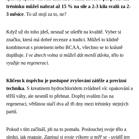
tréninku můžeš nabrat až 15 % na síle a 2-3 kila svalů za 2-
3 měsíce
. To už stojí za to, ne?
Když už do toho jdeš, nesnaž se ušetřit na kvalitě. Vyber si
značku, která má dobré recenze a tradici. Můžeš to klidně
kombinovat s proteinem nebo BCAA, všechno se to krásně
doplňuje.
I ve dnech volna si můžeš dát menší dávku, tělo to
využije na regeneraci
.
Klíčem k úspěchu je postupné zvyšování zátěže a precizní
technika
. S kreatinem hydrochloridem zvládneš víc opakování a
těžší váhy, ale nesmíš to přehnat. Dopřej svalům čas na
regeneraci, většinou stačí dva až tři dny mezi tréninky stejných
partií.
Pokud s tím začínáš, jdi na to pomalu. Poslouchej svoje tělo a
sleduj, jak reaguje.
Zapisuj si svoje výkony a měř se - uvidíš ten