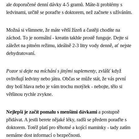
ale doporučené denní dávky 4-5 gramů. Máte-li problémy s
ledvinami, určitě se poraďte s doktorem, než začnete s užíváním.
Možná si všimnete, že máte větší žízeň a častěji chodíte na
záchod. To je normální - kreatin takhle prostě funguje. Dejte si
záležet na pitném režimu, ideálně 2-3 litry vody denně, ať nejste
dehydratovaní.
Pozor si dejte na míchání s jinými suplementy
, zvlášť když
ovlivňují ledviny nebo játra. Občas se může stát, že vás první
dny bolí hlava nebo je vám trochu motýlek - nebojte, tělo si
většinou rychle zvykne.
Nejlepší je začít pomalu s menšími dávkami
a postupně
přidávat. A jestli berete nějaké léky, radši se předem poraďte s
doktorem. Totéž platí pro těhotné a kojící maminky - tady zatím
nemáme dost informací o bezpečnosti.