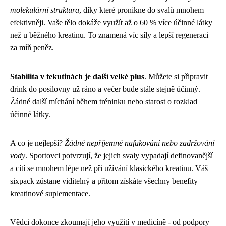
molekulární struktura
, díky které pronikne do svalů mnohem
efektivněji. Vaše tělo dokáže využít až o 60 % více účinné látky
než u běžného kreatinu. To znamená víc síly a lepší regeneraci
za míň peněz.
Stabilita v tekutinách je další velké plus
. Můžete si připravit
drink do posilovny už ráno a večer bude stále stejně účinný.
Žádné další míchání během tréninku nebo starost o rozklad
účinné látky.
A co je nejlepší?
Žádné nepříjemné nafukování nebo zadržování
vody
. Sportovci potvrzují, že jejich svaly vypadají definovanější
a cítí se mnohem lépe než při užívání klasického kreatinu. Váš
sixpack zůstane viditelný a přitom získáte všechny benefity
kreatinové suplementace.
Vědci dokonce zkoumají jeho využití v medicíně - od podpory