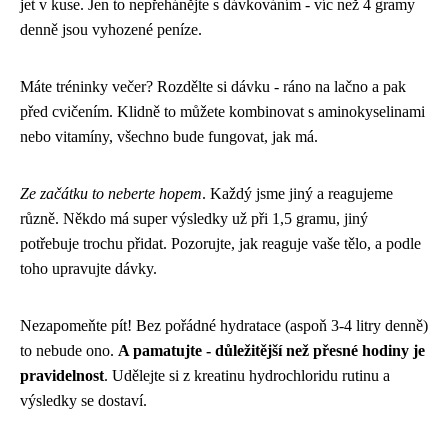
jet v kuse. Jen to nepřehánějte s dávkováním - víc než 4 gramy
denně jsou vyhozené peníze.
Máte tréninky večer? Rozdělte si dávku - ráno na lačno a pak
před cvičením. Klidně to můžete kombinovat s aminokyselinami
nebo vitamíny, všechno bude fungovat, jak má.
Ze začátku to neberte hopem
. Každý jsme jiný a reagujeme
různě. Někdo má super výsledky už při 1,5 gramu, jiný
potřebuje trochu přidat. Pozorujte, jak reaguje vaše tělo, a podle
toho upravujte dávky.
Nezapomeňte pít! Bez pořádné hydratace (aspoň 3-4 litry denně)
to nebude ono.
A pamatujte - důležitější než přesné hodiny je
pravidelnost
. Udělejte si z kreatinu hydrochloridu rutinu a
výsledky se dostaví.