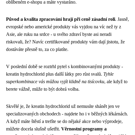
oblíbeném e-shopu a máte vystaráno.
Původ a kvalita zpracování hrají při ceně zásadní roli
. Jasně,
evropské nebo americké produkty vás vyjdou na víc než ty z
Asie, ale ruku na srdce - u svého zdraví byste asi neradi
riskovali, že? Navíc certifikované produkty vám dají jistotu, že
dostáváte přesně to, za co platíte.
V poslední době se roztrhl pytel s kombinovanými produkty -
kreatin hydrochlorid plus další látky pro růst svalů.
Tyhle
superkombinace vás můžou vyjít klidně na tisícovku
, ale když to
berete vážně, může to být dobrá volba.
Skvělé je, že kreatin hydrochlorid už nemusíte shánět jen ve
specializovaných obchodech - najdete ho i v běžných lékárnách.
A když máte štěstí a trefíte se do nějaké akce nebo výprodeje,
můžete docela slušně ušetřit.
Věrnostní programy a