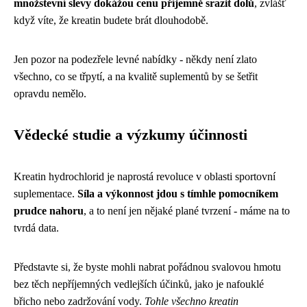
množstevní slevy dokážou cenu příjemně srazit dolů
, zvlášť
když víte, že kreatin budete brát dlouhodobě.
Jen pozor na podezřele levné nabídky - někdy není zlato
všechno, co se třpytí, a na kvalitě suplementů by se šetřit
opravdu nemělo.
Vědecké studie a výzkumy účinnosti
Kreatin hydrochlorid je naprostá revoluce v oblasti sportovní
suplementace.
Síla a výkonnost jdou s tímhle pomocníkem
prudce nahoru
, a to není jen nějaké plané tvrzení - máme na to
tvrdá data.
Představte si, že byste mohli nabrat pořádnou svalovou hmotu
bez těch nepříjemných vedlejších účinků, jako je nafouklé
břicho nebo zadržování vody.
Tohle všechno kreatin