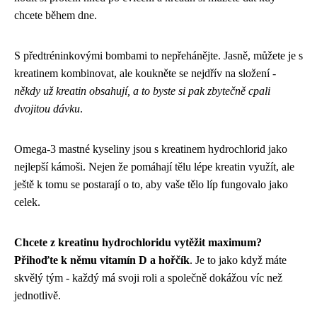
chcete během dne.
S předtréninkovými bombami to nepřehánějte. Jasně, můžete je s
kreatinem kombinovat, ale koukněte se nejdřív na složení -
někdy už kreatin obsahují, a to byste si pak zbytečně cpali
dvojitou dávku
.
Omega-3 mastné kyseliny jsou s kreatinem hydrochlorid jako
nejlepší kámoši. Nejen že pomáhají tělu lépe kreatin využít, ale
ještě k tomu se postarají o to, aby vaše tělo líp fungovalo jako
celek.
Chcete z kreatinu hydrochloridu vytěžit maximum?
Přihoďte k němu vitamín D a hořčík
. Je to jako když máte
skvělý tým - každý má svoji roli a společně dokážou víc než
jednotlivě.