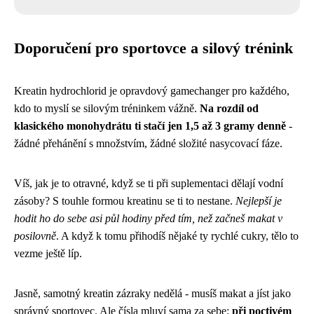
Doporučení pro sportovce a silový trénink
Kreatin hydrochlorid je opravdový gamechanger pro každého,
kdo to myslí se silovým tréninkem vážně.
Na rozdíl od
klasického monohydrátu ti stačí jen 1,5 až 3 gramy denně
-
žádné přehánění s množstvím, žádné složité nasycovací fáze.
Víš, jak je to otravné, když se ti při suplementaci dělají vodní
zásoby? S touhle formou kreatinu se ti to nestane.
Nejlepší je
hodit ho do sebe asi půl hodiny před tím, než začneš makat v
posilovně
. A když k tomu přihodíš nějaké ty rychlé cukry, tělo to
vezme ještě líp.
Jasně, samotný kreatin zázraky nedělá - musíš makat a jíst jako
správný sportovec. Ale čísla mluví sama za sebe:
při poctivém