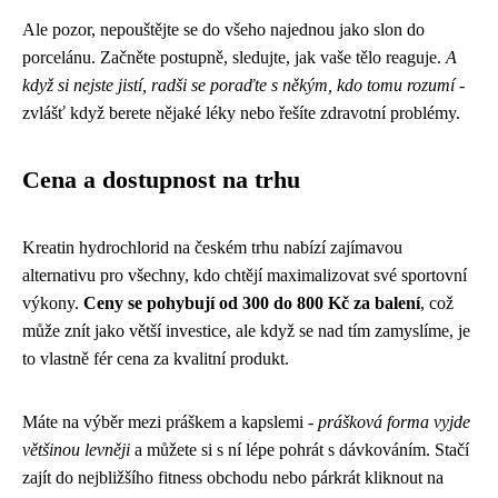
Ale pozor, nepouštějte se do všeho najednou jako slon do
porcelánu. Začněte postupně, sledujte, jak vaše tělo reaguje.
A
když si nejste jistí, radši se poraďte s někým, kdo tomu rozumí
-
zvlášť když berete nějaké léky nebo řešíte zdravotní problémy.
Cena a dostupnost na trhu
Kreatin hydrochlorid na českém trhu nabízí zajímavou
alternativu pro všechny, kdo chtějí maximalizovat své sportovní
výkony.
Ceny se pohybují od 300 do 800 Kč za balení
, což
může znít jako větší investice, ale když se nad tím zamyslíme, je
to vlastně fér cena za kvalitní produkt.
Máte na výběr mezi práškem a kapslemi -
prášková forma vyjde
většinou levněji
a můžete si s ní lépe pohrát s dávkováním. Stačí
zajít do nejbližšího fitness obchodu nebo párkrát kliknout na