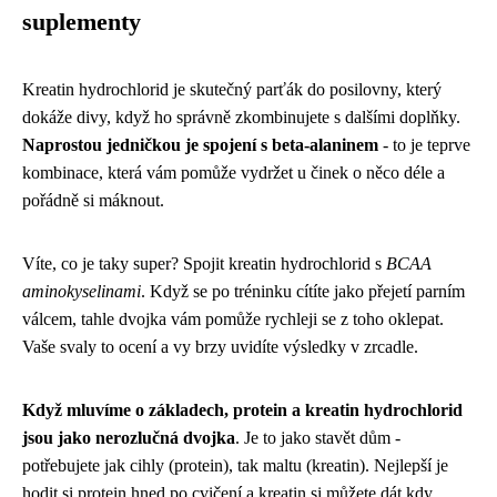
suplementy
Kreatin hydrochlorid je skutečný parťák do posilovny, který
dokáže divy, když ho správně zkombinujete s dalšími doplňky.
Naprostou jedničkou je spojení s beta-alaninem
- to je teprve
kombinace, která vám pomůže vydržet u činek o něco déle a
pořádně si máknout.
Víte, co je taky super? Spojit kreatin hydrochlorid s
BCAA
aminokyselinami
. Když se po tréninku cítíte jako přejetí parním
válcem, tahle dvojka vám pomůže rychleji se z toho oklepat.
Vaše svaly to ocení a vy brzy uvidíte výsledky v zrcadle.
Když mluvíme o základech, protein a kreatin hydrochlorid
jsou jako nerozlučná dvojka
. Je to jako stavět dům -
potřebujete jak cihly (protein), tak maltu (kreatin). Nejlepší je
hodit si protein hned po cvičení a kreatin si můžete dát kdy