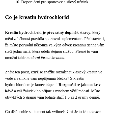
Doporučení pro sportovce a silový trénink
Co je kreatin hydrochlorid
Kreatin hydrochlorid je převratný doplněk stravy
, který
mění zaběhnutá pravidla sportovní suplementace. Představte si,
že místo polykání několika velkých dávek kreatinu denně vám
stačí jedna malá, která udělá stejnou službu. Přesně to vám
umožní tahle
moderní forma kreatinu
.
Znáte ten pocit, když se snažíte rozmíchat klasický kreatin ve
vodě a vznikne vám nepříjemná břečka? S kreatin
hydrochloridem je konec trápení.
Rozpouští se jako cukr v
kávě
a váš žaludek ho přijme s mnohem větší radostí. Místo
obvyklých 5 gramů vám bohatě stačí 1,5 až 2 gramy denně.
Co dělá tenhle suplement tak výjimečným? Je to jeho
chytrá