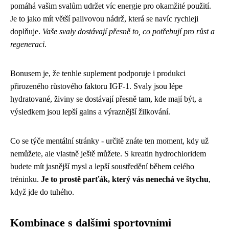
pomáhá vašim svalům udržet víc energie pro okamžité použití.
Je to jako mít větší palivovou nádrž, která se navíc rychleji
doplňuje.
Vaše svaly dostávají přesně to, co potřebují pro růst a
regeneraci
.
Bonusem je, že tenhle suplement podporuje i produkci
přirozeného růstového faktoru IGF-1. Svaly jsou lépe
hydratované, živiny se dostávají přesně tam, kde mají být, a
výsledkem jsou lepší gains a výraznější žilkování.
Co se týče mentální stránky - určitě znáte ten moment, kdy už
nemůžete, ale vlastně ještě můžete. S kreatin hydrochloridem
budete mít jasnější mysl a lepší soustředění během celého
tréninku.
Je to prostě parťák, který vás nenechá ve štychu
,
když jde do tuhého.
Kombinace s dalšími sportovními