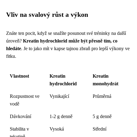
Vliv na svalový růst a výkon
Znáte ten pocit, když se snažíte posunout své tréninky na další
úroveň?
Kreatin hydrochlorid může být přesně tím, co
hledáte
. Je to jako mít v kapse tajnou zbraň pro lepší výkony ve
fitku.
Vlastnost
Kreatin
Kreatin
hydrochlorid
monohydrát
Rozpustnost ve
Vynikající
Průměrná
vodě
Dávkování
1-2 g denně
5 g denně
Stabilita v
Vysoká
Střední
tekutině