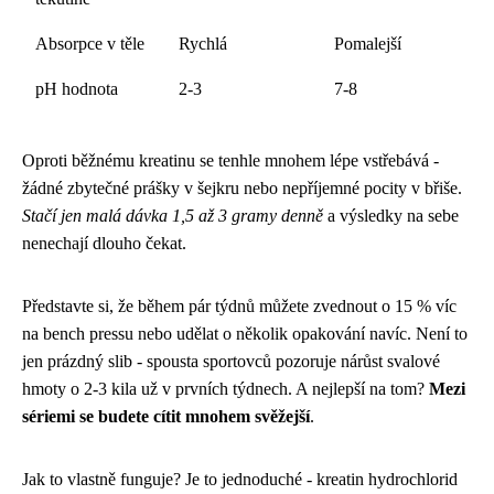
Absorpce v těle
Rychlá
Pomalejší
pH hodnota
2-3
7-8
Oproti běžnému kreatinu se tenhle mnohem lépe vstřebává -
žádné zbytečné prášky v šejkru nebo nepříjemné pocity v břiše.
Stačí jen malá dávka 1,5 až 3 gramy denně
a výsledky na sebe
nenechají dlouho čekat.
Představte si, že během pár týdnů můžete zvednout o 15 % víc
na bench pressu nebo udělat o několik opakování navíc. Není to
jen prázdný slib - spousta sportovců pozoruje nárůst svalové
hmoty o 2-3 kila už v prvních týdnech. A nejlepší na tom?
Mezi
sériemi se budete cítit mnohem svěžejší
.
Jak to vlastně funguje? Je to jednoduché - kreatin hydrochlorid