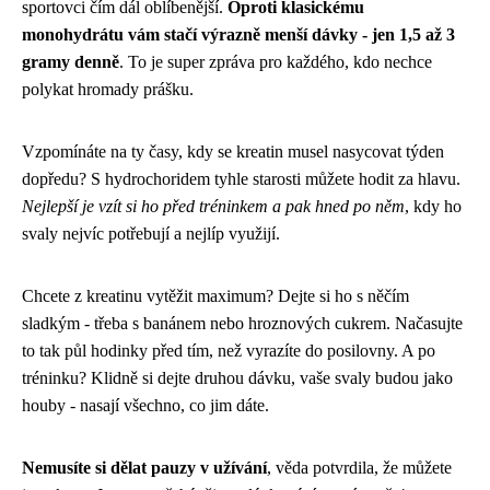
sportovci čím dál oblíbenější.
Oproti klasickému
monohydrátu vám stačí výrazně menší dávky - jen 1,5 až 3
gramy denně
. To je super zpráva pro každého, kdo nechce
polykat hromady prášku.
Vzpomínáte na ty časy, kdy se kreatin musel nasycovat týden
dopředu? S hydrochoridem tyhle starosti můžete hodit za hlavu.
Nejlepší je vzít si ho před tréninkem a pak hned po něm
, kdy ho
svaly nejvíc potřebují a nejlíp využijí.
Chcete z kreatinu vytěžit maximum? Dejte si ho s něčím
sladkým - třeba s banánem nebo hroznových cukrem. Načasujte
to tak půl hodinky před tím, než vyrazíte do posilovny. A po
tréninku? Klidně si dejte druhou dávku, vaše svaly budou jako
houby - nasají všechno, co jim dáte.
Nemusíte si dělat pauzy v užívání
, věda potvrdila, že můžete