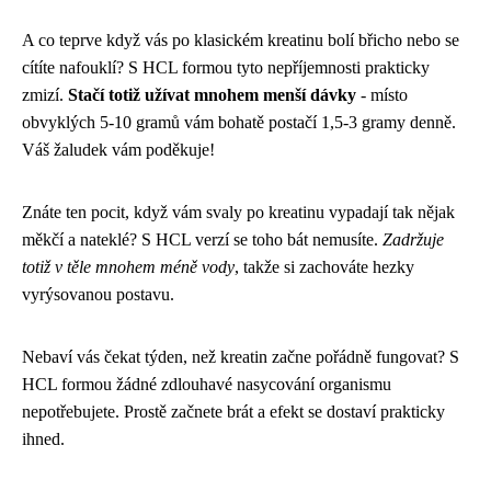
A co teprve když vás po klasickém kreatinu bolí břicho nebo se
cítíte nafouklí? S HCL formou tyto nepříjemnosti prakticky
zmizí.
Stačí totiž užívat mnohem menší dávky
- místo
obvyklých 5-10 gramů vám bohatě postačí 1,5-3 gramy denně.
Váš žaludek vám poděkuje!
Znáte ten pocit, když vám svaly po kreatinu vypadají tak nějak
měkčí a nateklé? S HCL verzí se toho bát nemusíte.
Zadržuje
totiž v těle mnohem méně vody
, takže si zachováte hezky
vyrýsovanou postavu.
Nebaví vás čekat týden, než kreatin začne pořádně fungovat? S
HCL formou žádné zdlouhavé nasycování organismu
nepotřebujete. Prostě začnete brát a efekt se dostaví prakticky
ihned.