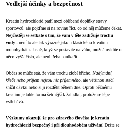
Vedlejší účinky a bezpečnost
Kreatin hydrochlorid patří mezi oblíbené doplňky stravy
sportovců, ale pojďme si na rovinu říct, co od něj můžeme čekat.
Nejčastěji se setkáte s tím, že vám v těle zadržuje trochu
vody
- není to ale tak výrazné jako u klasického kreatinu
monohydrátu. Jasně, když se postavíte na váhu, možná uvidíte o
něco vyšší číslo, ale není třeba panikařit.
Občas se může stát, že vám trochu zlobí břicho.
Nadýmání,
křeče nebo průjem nejsou nic příjemného
, ale většinou stačí
snížit dávku nebo si ji rozdělit během dne. Oproti běžnému
kreatinu je tahle forma šetrnější k žaludku, protože se lépe
vstřebává.
Výzkumy ukazují, že pro zdravého člověka je kreatin
hydrochlorid bezpečný i při dlouhodobém užívání
. Držte se