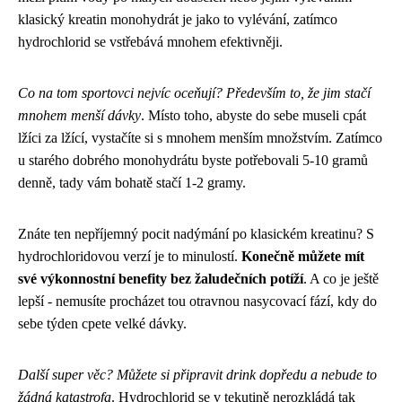
klasický kreatin monohydrát je jako to vylévání, zatímco
hydrochlorid se vstřebává mnohem efektivněji.
Co na tom sportovci nejvíc oceňují? Především to, že jim stačí
mnohem menší dávky
. Místo toho, abyste do sebe museli cpát
lžíci za lžící, vystačíte si s mnohem menším množstvím. Zatímco
u starého dobrého monohydrátu byste potřebovali 5-10 gramů
denně, tady vám bohatě stačí 1-2 gramy.
Znáte ten nepříjemný pocit nadýmání po klasickém kreatinu? S
hydrochloridovou verzí je to minulostí.
Konečně můžete mít
své výkonnostní benefity bez žaludečních potíží
. A co je ještě
lepší - nemusíte procházet tou otravnou nasycovací fází, kdy do
sebe týden cpete velké dávky.
Další super věc? Můžete si připravit drink dopředu a nebude to
žádná katastrofa
. Hydrochlorid se v tekutině nerozkládá tak