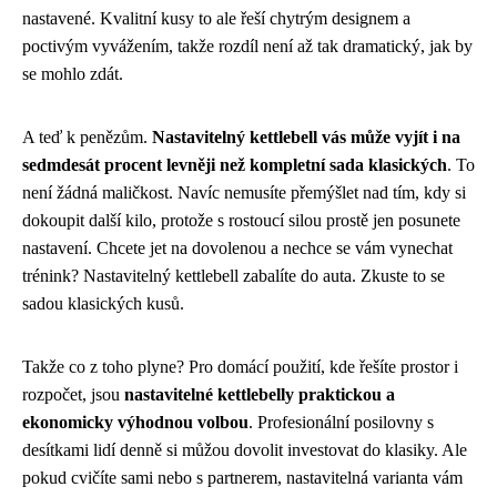
nastavené. Kvalitní kusy to ale řeší chytrým designem a
poctivým vyvážením, takže rozdíl není až tak dramatický, jak by
se mohlo zdát.
A teď k penězům.
Nastavitelný kettlebell vás může vyjít i na
sedmdesát procent levněji než kompletní sada klasických
. To
není žádná maličkost. Navíc nemusíte přemýšlet nad tím, kdy si
dokoupit další kilo, protože s rostoucí silou prostě jen posunete
nastavení. Chcete jet na dovolenou a nechce se vám vynechat
trénink? Nastavitelný kettlebell zabalíte do auta. Zkuste to se
sadou klasických kusů.
Takže co z toho plyne? Pro domácí použití, kde řešíte prostor i
rozpočet, jsou
nastavitelné kettlebelly praktickou a
ekonomicky výhodnou volbou
. Profesionální posilovny s
desítkami lidí denně si můžou dovolit investovat do klasiky. Ale
pokud cvičíte sami nebo s partnerem, nastavitelná varianta vám