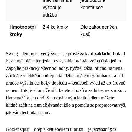
mechanismus
jednoduchá
vyžaduje
konstrukce
údržbu
Hmotnostní
2-4 kg kroky
Dle zakoupených
kroky
kusů
Swing – ten proslavený švih – je prostě
základ základů
. Pokud
byste měli dělat jen jeden cvik, tohle by byla volba číslo jedna.
Zapojíte prakticky všechno: nohy, hýždě, záda, břicho, ramena.
Začínáte v lehkém podřepu, kettlebell máte mezi nohama, a pak
prudce vyšvihnete boky dopředu – kettlebell vyletí až do úrovně
ramen. Trik je v tom, že sílu berete z boků a zadnice, ne z rukou.
Ramena? Ta jen drží. S nastavitelným kettlebellem můžete
klidně začít na osm až dvanáct kilo a pomalu se propracovat výš,
jak vám technika sedne.
Goblet squat – dřep s kettlebellem u hrudi – je
perfektní pro