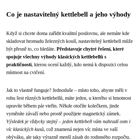
Co je nastavitelný kettlebell a jeho výhody
Když si chcete doma zařídit kvalitní posilovnu, ale nemáte kde
skladovat hromadu železných koulí, nastavitelný kettlebell může
být přesně to, co hledáte.
Představuje chytré řešení, které
spojuje všechny výhody klasických kettlebellů s
praktičností
, kterou ocení každý, kdo nemá k dispozici celou
místnost na cvičení.
Jak to vlastně funguje? Jednoduše – místo toho, abyste měli v
rohu šest různých kettlebellů, máte jeden, u kterého si hmotnost
upravíte během pár vteřin. Někde otočíte kolečkem, jinde
vyměníte závaží nebo prostě použijete magnetický zámek.
Výsledek je vždycky stejný – jeden kettlebell vám nahradí osm i
víc klasických kusů
, což znamená nejen víc místa ve vaší
obýváku, ale taky výrazně menší zásah do rodinného rozpočtu.