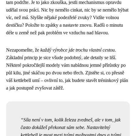
tam podržte. Je to jako zkouška, jestli mechanismus opravdu
udělal svou práci. Nic by nemělo cinkat, nic by se nemělo hýbat
víc, než má. Slyšíte nějaké podezřelé zvuky? Vidíte volnou
destičku? Položte to zpátky a nastavte znovu. Radši o minutu
déle u země než pak problém ve vzduchu nad hlavou.
Nezapomeňte, že
každý výrobce jde trochu vlastní cestou
.
Základní princip je sice všude podobný, ale detaily se liší.
Některé pokročilejší modely vám nabídnou jemné přírůstky po
půl kilu, jiné skáčou po dvou nebo třech. Zjistěte si, co přesně
váš kettlebell umí – ovlivní to, jak budete stavět tréninkový plán
a jak postupně zvyšovat zátěž.
Síla není v tom, kolik železa zvedneš, ale v tom, jak
často dokážeš překonat sám sebe. Nastavitelný
kettlebell je most mezi tvými možnostmi dnes a tvými