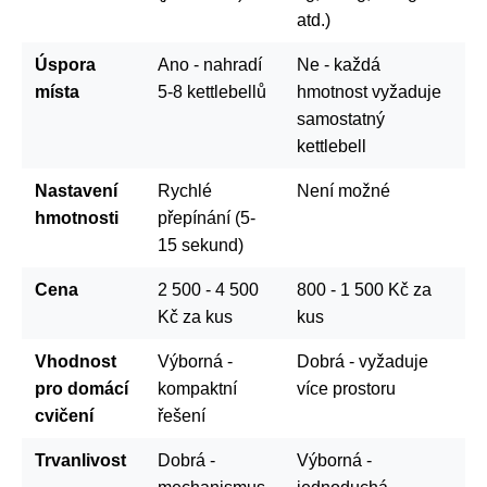
atd.)
Úspora
Ano - nahradí
Ne - každá
místa
5-8 kettlebellů
hmotnost vyžaduje
samostatný
kettlebell
Nastavení
Rychlé
Není možné
hmotnosti
přepínání (5-
15 sekund)
Cena
2 500 - 4 500
800 - 1 500 Kč za
Kč za kus
kus
Vhodnost
Výborná -
Dobrá - vyžaduje
pro domácí
kompaktní
více prostoru
cvičení
řešení
Trvanlivost
Dobrá -
Výborná -