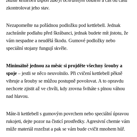
zkuste kettlebell aspoň zakrýt ochranným obalem
a čas od času
zkontrolovat jeho stav.
Nezapomeňte na pořádnou podložku pod kettlebell. Jednak
zachráníte podlahu před škrábanci, jednak budete mít jistotu, že
vám nespadne a neudělá škodu. Gumové podložky nebo
speciální stojany fungují skvěle.
Minimálně jednou za měsíc si projděte všechny šrouby a
spoje
– jestli se něco neuvolnilo. Při cvičení kettlebell pěkně
vibruje a šrouby se můžou postupně povolovat. A to opravdu
nechcete zjistit až ve chvíli, kdy zrovna šviháte s plnou váhou
nad hlavou.
Máte-li kettlebell s gumovým povrchem nebo speciální úpravou
rukojeti, dejte pozor na čisticí prostředky. Agresivní chemie vám
může materiál rozežrat a pak se vám bude cvičit mnohem hůř.