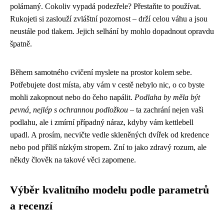
polámaný. Cokoliv vypadá podezřele? Přestaňte to používat.
Rukojeti si zaslouží zvláštní pozornost – drží celou váhu a jsou
neustále pod tlakem. Jejich selhání by mohlo dopadnout opravdu
špatně.
Během samotného cvičení myslete na prostor kolem sebe.
Potřebujete dost místa, aby vám v cestě nebylo nic, o co byste
mohli zakopnout nebo do čeho napálit.
Podlaha by měla být
pevná, nejlép s ochrannou podložkou
– ta zachrání nejen vaši
podlahu, ale i zmírní případný náraz, kdyby vám kettlebell
upadl. A prosím, necvičte vedle skleněných dvířek od kredence
nebo pod příliš nízkým stropem. Zní to jako zdravý rozum, ale
někdy člověk na takové věci zapomene.
Výběr kvalitního modelu podle parametrů
a recenzí