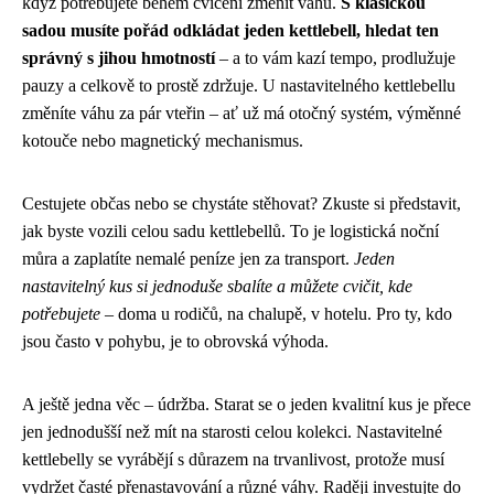
když potřebujete během cvičení změnit váhu.
S klasickou
sadou musíte pořád odkládat jeden kettlebell, hledat ten
správný s jihou hmotností
– a to vám kazí tempo, prodlužuje
pauzy a celkově to prostě zdržuje. U nastavitelného kettlebellu
změníte váhu za pár vteřin – ať už má otočný systém, výměnné
kotouče nebo magnetický mechanismus.
Cestujete občas nebo se chystáte stěhovat? Zkuste si představit,
jak byste vozili celou sadu kettlebellů. To je logistická noční
můra a zaplatíte nemalé peníze jen za transport.
Jeden
nastavitelný kus si jednoduše sbalíte a můžete cvičit, kde
potřebujete
– doma u rodičů, na chalupě, v hotelu. Pro ty, kdo
jsou často v pohybu, je to obrovská výhoda.
A ještě jedna věc – údržba. Starat se o jeden kvalitní kus je přece
jen jednodušší než mít na starosti celou kolekci. Nastavitelné
kettlebelly se vyrábějí s důrazem na trvanlivost, protože musí
vydržet časté přenastavování a různé váhy. Raději investujte do