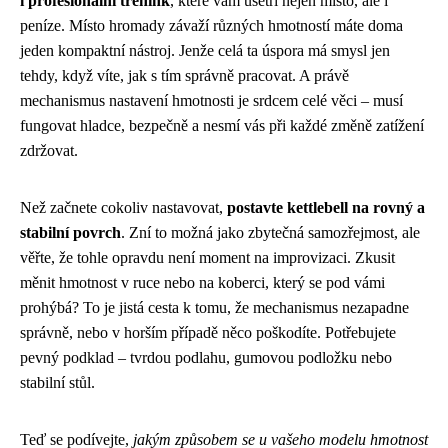
i profesionální trénink
, které vám ušetří nejen místo, ale i
peníze. Místo hromady závaží různých hmotností máte doma
jeden kompaktní nástroj. Jenže celá ta úspora má smysl jen
tehdy, když víte, jak s tím správně pracovat. A právě
mechanismus nastavení hmotnosti je srdcem celé věci – musí
fungovat hladce, bezpečně a nesmí vás při každé změně zatížení
zdržovat.
Než začnete cokoliv nastavovat,
postavte kettlebell na rovný a
stabilní povrch
. Zní to možná jako zbytečná samozřejmost, ale
věřte, že tohle opravdu není moment na improvizaci. Zkusit
měnit hmotnost v ruce nebo na koberci, který se pod vámi
prohýbá? To je jistá cesta k tomu, že mechanismus nezapadne
správně, nebo v horším případě něco poškodíte. Potřebujete
pevný podklad – tvrdou podlahu, gumovou podložku nebo
stabilní stůl.
Teď se podívejte,
jakým způsobem se u vašeho modelu hmotnost