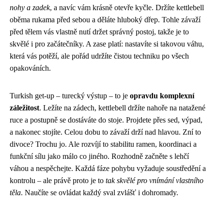
nohy a zadek
, a navíc vám krásně otevře kyčle. Držíte kettlebell
oběma rukama před sebou a děláte hluboký dřep. Tohle závaží
před tělem vás vlastně nutí držet správný postoj, takže je to
skvělé i pro začátečníky. A zase platí: nastavíte si takovou váhu,
která vás potěží, ale pořád udržíte čistou techniku po všech
opakováních.
Turkish get-up – turecký výstup – to je
opravdu komplexní
záležitost
. Ležíte na zádech, kettlebell držíte nahoře na natažené
ruce a postupně se dostáváte do stoje. Projdete přes sed, výpad,
a nakonec stojíte. Celou dobu to závaží drží nad hlavou. Zní to
divoce? Trochu jo. Ale rozvíjí to stabilitu ramen, koordinaci a
funkční sílu jako málo co jiného. Rozhodně začněte s lehčí
váhou a nespěchejte. Každá fáze pohybu vyžaduje soustředění a
kontrolu – ale právě proto je to
tak skvělé pro vnímání vlastního
těla
. Naučíte se ovládat každý sval zvlášť i dohromady.