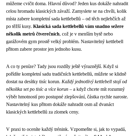
můžeme cvičit doma. Hlavní důvod? Jeden kus dokáže nahradit
celou hromadu klasických závaží. Zamyslete se na chvíli, kolik
místa zabere kompletní sada kettlebellů – od těch nejlehčích až
po těžší kusy.
Klasická sada kettlebellů vám snadno sežere
několik metrů čtverečních
, což je v menším bytě nebo
garážovém gym prostě velký problém. Nastavitelný kettlebell
přitom zabere prostor jen jednoho kusu.
A co ty peníze? Tady jsou rozdíly ještě výraznější. Když si
pořídíte kompletní sadu tradičních kettlebellů, můžete se klidně
dostat na desítky tisíc korun.
Každý jednotlivý kettlebell stojí od
několika set po tisíc a více korun
– a když chcete mít rozumný
výběr hmotností pro postupné zlepšování, částka rychle naroste.
Nastavitelný kus přitom dokáže nahradit osm až dvanáct
klasických kettlebellů za zlomek ceny.
V praxi to oceníte každý trénink. Vzpomeňte si, jak to vypadá,