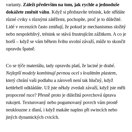
varianty.
Záleží především na tom, jak rychle a jednoduše
dokážete změnit váhu
. Když si představíte trénink, kde střídáte
různé cviky s různými zátěžemi, pochopíte, proč je to důležité.
Lidé v recenzích často zmiňují, že pokud je mechanismus složitý
nebo nespolehlivý, trénink se stává frustrujícím zážitkem. A co je
horší – když se vám během švihu uvolní závaží, může to skončit
opravdu špatně.
Co se týče materiálu, tady opravdu platí, že laciné je drahé.
Nejlepší modely kombinují pevnou ocel s kvalitním plastem
,
který chrání vaši podlahu a zároveň není tak hlučný, když
kettlebell odkládáte. Už jste někdy zvedali závaží, když jste měli
propocené ruce? Přesně proto je důležitá povrchová úprava
rukojeti. Texturovaný nebo pogumovaný povrch vám prostě
neuklouzne z dlaní, i když makáte naplno při swincích nebo
jiných dynamických cvicích.