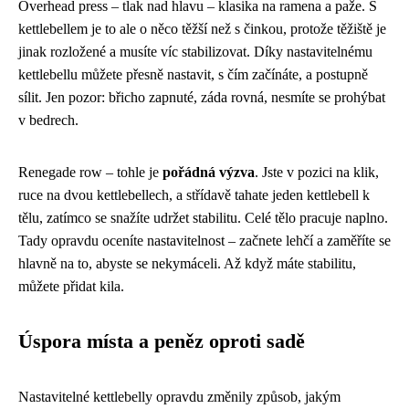
Overhead press – tlak nad hlavu – klasika na ramena a paže. S
kettlebellem je to ale o něco těžší než s činkou, protože těžiště je
jinak rozložené a musíte víc stabilizovat. Díky nastavitelnému
kettlebellu můžete přesně nastavit, s čím začínáte, a postupně
sílit. Jen pozor: břicho zapnuté, záda rovná, nesmíte se prohýbat
v bedrech.
Renegade row – tohle je
pořádná výzva
. Jste v pozici na klik,
ruce na dvou kettlebellech, a střídavě tahate jeden kettlebell k
tělu, zatímco se snažíte udržet stabilitu. Celé tělo pracuje naplno.
Tady opravdu oceníte nastavitelnost – začnete lehčí a zaměříte se
hlavně na to, abyste se nekymáceli. Až když máte stabilitu,
můžete přidat kila.
Úspora místa a peněz oproti sadě
Nastavitelné kettlebelly opravdu změnily způsob, jakým