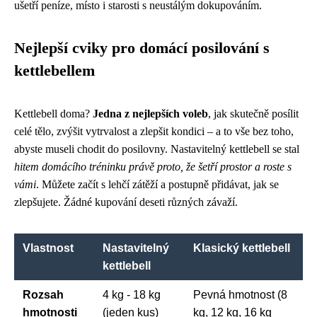
ušetří peníze, místo i starosti s neustálým dokupováním.
Nejlepší cviky pro domácí posilování s
kettlebellem
Kettlebell doma?
Jedna z nejlepších voleb
, jak skutečně posílit
celé tělo, zvýšit vytrvalost a zlepšit kondici – a to vše bez toho,
abyste museli chodit do posilovny. Nastavitelný kettlebell se stal
hitem domácího tréninku právě proto, že šetří prostor a roste s
vámi
. Můžete začít s lehčí zátěží a postupně přidávat, jak se
zlepšujete. Žádné kupování deseti různých závaží.
Vlastnost
Nastavitelný
Klasický kettlebell
kettlebell
Rozsah
4 kg - 18 kg
Pevná hmotnost (8
hmotnosti
(jeden kus)
kg, 12 kg, 16 kg