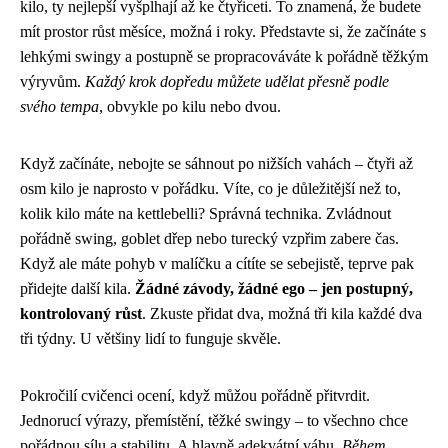
kilo, ty nejlepší vyšplhají až ke čtyřiceti. To znamená, že budete
mít prostor růst měsíce, možná i roky. Představte si, že začínáte s
lehkými swingy a postupně se propracováváte k pořádně těžkým
výryvům.
Každý krok dopředu můžete udělat přesně podle
svého tempa
, obvykle po kilu nebo dvou.
Když začínáte, nebojte se sáhnout po nižších vahách – čtyři až
osm kilo je naprosto v pořádku. Víte, co je důležitější než to,
kolik kilo máte na kettlebelli? Správná technika. Zvládnout
pořádně swing, goblet dřep nebo turecký vzpřim zabere čas.
Když ale máte pohyb v malíčku a cítíte se sebejistě, teprve pak
přidejte další kila.
Žádné závody, žádné ego – jen postupný,
kontrolovaný růst
. Zkuste přidat dva, možná tři kila každé dva
tři týdny. U většiny lidí to funguje skvěle.
Pokročilí cvičenci ocení, když můžou pořádně přitvrdit.
Jednorucí výrazy, přemístění, těžké swingy – to všechno chce
pořádnou sílu a stabilitu. A hlavně adekvátní váhu.
Během