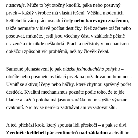
nastavuje
. Může to být otočný knoflík, páka nebo posuvný
prvek – každý výrobce má vlastní řešení. Většina moderních
kettlebellů vám práci usnadní
čísly nebo barevným značením
,
takže nemusíte v hlavě počítat destičky. Než začnete otáčet nebo
posouvat, mrkněte, jestli jsou všechny části v základně pěkně
usazené a nic nikde neškobrtá. Prach a nečistoty v mechanismu
dokážou způsobit víc problémů, než by člověk čekal.
Samotné přenastavení je pak
otázka jednoduchého pohybu
–
otočíte nebo posunete ovládací prvek na požadovanou hmotnost.
Uvnitř se aktivují čepy nebo háčky, které chytnou správný počet
destiček. Kvalitní mechanismus poznáte podle toho, že to jde
hladce a každá poloha má jasnou zarážku nebo slyšíte výrazné
cvaknutí. Nic by se nemělo zadrhávat ani vyžadovat sílu.
A teď přichází krok, který spousta lidí přeskočí – a pak se diví.
Zvedněte kettlebell pár centimetrů nad základnu
a chvíli ho