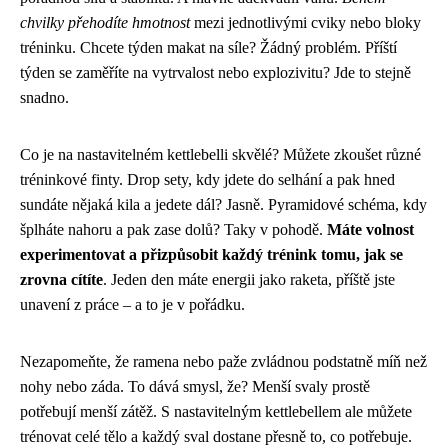
chvilky přehodíte hmotnost
mezi jednotlivými cviky nebo bloky
tréninku. Chcete týden makat na síle? Žádný problém. Příští
týden se zaměříte na vytrvalost nebo explozivitu? Jde to stejně
snadno.
Co je na nastavitelném kettlebelli skvělé? Můžete zkoušet různé
tréninkové finty. Drop sety, kdy jdete do selhání a pak hned
sundáte nějaká kila a jedete dál? Jasně. Pyramidové schéma, kdy
šplháte nahoru a pak zase dolů? Taky v pohodě.
Máte volnost
experimentovat a přizpůsobit každý trénink tomu, jak se
zrovna cítíte
. Jeden den máte energii jako raketa, příště jste
unavení z práce – a to je v pořádku.
Nezapomeňte, že ramena nebo paže zvládnou podstatně míň než
nohy nebo záda. To dává smysl, že? Menší svaly prostě
potřebují menší zátěž. S nastavitelným kettlebellem ale můžete
trénovat celé tělo a každý sval dostane přesně to, co potřebuje.