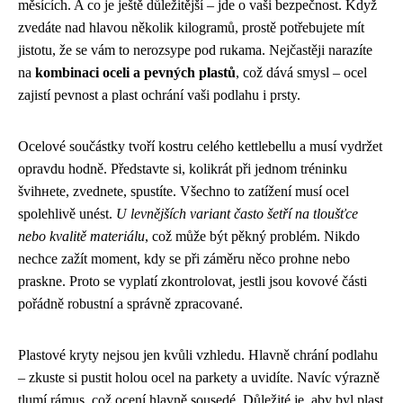
měsících. A co je ještě důležitější – jde o vaši bezpečnost. Když
zvedáte nad hlavou několik kilogramů, prostě potřebujete mít
jistotu, že se vám to nerozsype pod rukama. Nejčastěji narazíte
na
kombinaci oceli a pevných plastů
, což dává smysl – ocel
zajistí pevnost a plast ochrání vaši podlahu i prsty.
Ocelové součástky tvoří kostru celého kettlebellu a musí vydržet
opravdu hodně. Představte si, kolikrát při jednom tréninku
švihнete, zvednete, spustíte. Všechno to zatížení musí ocel
spolehlivě unést.
U levnějších variant často šetří na tloušťce
nebo kvalitě materiálu
, což může být pěkný problém. Nikdo
nechce zažít moment, kdy se při záměru něco prohne nebo
praskne. Proto se vyplatí zkontrolovat, jestli jsou kovové části
pořádně robustní a správně zpracované.
Plastové kryty nejsou jen kvůli vzhledu. Hlavně chrání podlahu
– zkuste si pustit holou ocel na parkety a uvidíte. Navíc výrazně
tlumí rámus, což ocení hlavně sousedé. Důležité je, aby byl plast