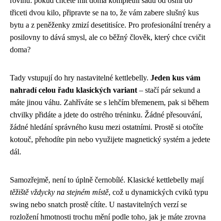
rovinu: pokud chcete mít doma kompletní sadu od osmi do
třiceti dvou kilo, připravte se na to, že vám zabere slušný kus
bytu a z peněženky zmizí desetitisíce. Pro profesionální trenéry a
posilovny to dává smysl, ale co běžný člověk, který chce cvičit
doma?
Tady vstupují do hry nastavitelné kettlebelly.
Jeden kus vám
nahradí celou řadu klasických variant
– stačí pár sekund a
máte jinou váhu. Zahříváte se s lehčím břemenem, pak si během
chvilky přidáte a jdete do ostrého tréninku. Žádné přesouvání,
žádné hledání správného kusu mezi ostatními. Prostě si otočíte
kotouč, přehodíte pin nebo využijete magnetický systém a jedete
dál.
Samozřejmě, není to úplně černobílé. Klasické kettlebelly mají
těžiště vždycky na stejném místě
, což u dynamických cviků typu
swing nebo snatch prostě cítíte. U nastavitelných verzí se
rozložení hmotnosti trochu mění podle toho, jak je máte zrovna