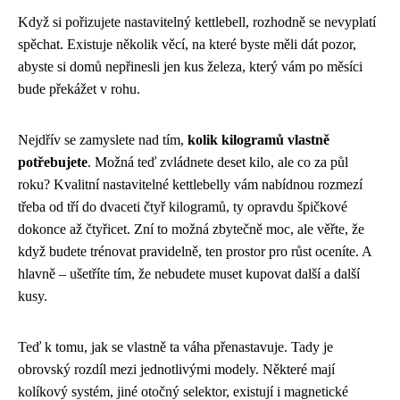
Když si pořizujete nastavitelný kettlebell, rozhodně se nevyplatí
spěchat. Existuje několik věcí, na které byste měli dát pozor,
abyste si domů nepřinesli jen kus železa, který vám po měsíci
bude překážet v rohu.
Nejdřív se zamyslete nad tím,
kolik kilogramů vlastně
potřebujete
. Možná teď zvládnete deset kilo, ale co za půl
roku? Kvalitní nastavitelné kettlebelly vám nabídnou rozmezí
třeba od tří do dvaceti čtyř kilogramů, ty opravdu špičkové
dokonce až čtyřicet. Zní to možná zbytečně moc, ale věřte, že
když budete trénovat pravidelně, ten prostor pro růst oceníte. A
hlavně – ušetříte tím, že nebudete muset kupovat další a další
kusy.
Teď k tomu, jak se vlastně ta váha přenastavuje. Tady je
obrovský rozdíl mezi jednotlivými modely. Některé mají
kolíkový systém, jiné otočný selektor, existují i magnetické