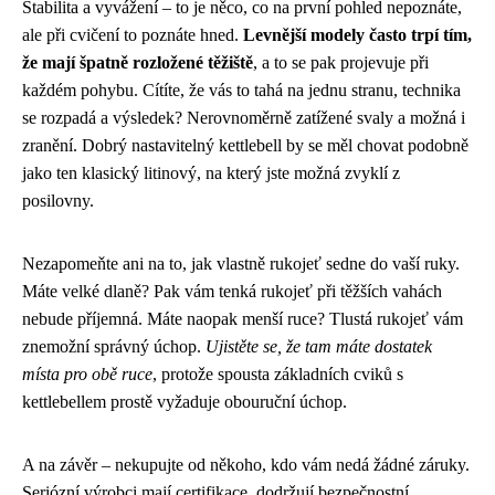
Stabilita a vyvážení – to je něco, co na první pohled nepoznáte,
ale při cvičení to poznáte hned.
Levnější modely často trpí tím,
že mají špatně rozložené těžiště
, a to se pak projevuje při
každém pohybu. Cítíte, že vás to tahá na jednu stranu, technika
se rozpadá a výsledek? Nerovnoměrně zatížené svaly a možná i
zranění. Dobrý nastavitelný kettlebell by se měl chovat podobně
jako ten klasický litinový, na který jste možná zvyklí z
posilovny.
Nezapomeňte ani na to, jak vlastně rukojeť sedne do vaší ruky.
Máte velké dlaně? Pak vám tenká rukojeť při těžších vahách
nebude příjemná. Máte naopak menší ruce? Tlustá rukojeť vám
znemožní správný úchop.
Ujistěte se, že tam máte dostatek
místa pro obě ruce
, protože spousta základních cviků s
kettlebellem prostě vyžaduje obouruční úchop.
A na závěr – nekupujte od někoho, kdo vám nedá žádné záruky.
Seriózní výrobci mají certifikace, dodržují bezpečnostní