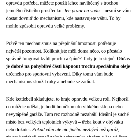
opravdu potřeba, můžete použít lehce navlhčený s trochou
jemného čisticího prostředku.
Jen pozor na vodu
– nesmí se vám
dostat dovnitř do mechanismu, kde nastavujete váhu. To by
mohlo způsobit opravdu velké problémy.
Právě ten mechanismus na přepínání hmotnosti potřebuje
největší pozornost. Kolikrát jste měli doma něco, co přestalo
správně fungovat kvůli prachu a špíně? Tady je to stejné.
Občas
je dobré na pohyblivé části kápnout trochu speciálního oleje
určeného pro sportovní vybavení. Díky tomu vám bude
mechanismus sloužit roky a nebude se zadírat.
Kde kettlebell skladujete, to hraje opravdu velkou roli. Nejhorší,
co můžete udělat, je hodit ho někam do vlhkého sklepa nebo
nevytápěné garáže. Tam rez rozhodně nezahálí. Ideální je suché
místo bez velkých teplotních výkyvů – třeba kout v obýváku
nebo ložnici.
Pokud vám ale nic jiného nezbývá než garáž,