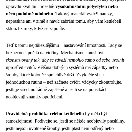
opravdu kvalitní – ideálně
vysokohustotní polyetylen nebo
něco podobně odolného
. Takový materiál vydrží nárazy,
nepraskne ani v zimě a navíc zabrání tomu, aby vám kettlebell
sklouzl z ruky, když se zapotíte.
Teď k tomu nejdůležitějšímu – nastavování hmotnosti. Tady se
bezpečnost počítá na vteřiny. Mechanismus musí být
zkonstruovaný tak, aby se závaží nemohlo samo od sebe uvolnit
uprostřed cviků. Většina dobrých systémů má západky nebo
šrouby, které kotouče spolehlivě drží. Zvykněte si na
jednoduchou rutinu – než začnete cvičit, vždycky zkontrolujte,
jestli je všechno řádně zajištěné a jestli se na pojistkách
neobjevují známky opotřebení.
Pravidelná prohlídka celého kettlebellu
by měla být
samozřejmostí. Podívejte se, jestli se někde neobjevily praskliny,
jestli nejsou uvolněné šrouby, jestli plast není odřený nebo