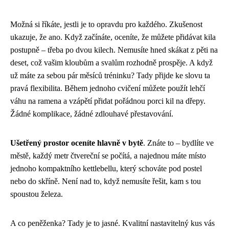
Možná si říkáte, jestli je to opravdu pro každého. Zkušenost
ukazuje, že ano. Když začínáte, oceníte, že můžete přidávat kila
postupně – třeba po dvou kilech. Nemusíte hned skákat z pěti na
deset, což vašim kloubům a svalům rozhodně prospěje. A když
už máte za sebou pár měsíců tréninku? Tady přijde ke slovu ta
pravá flexibilita. Během jednoho cvičení můžete použít lehčí
váhu na ramena a vzápětí přidat pořádnou porci kil na dřepy.
Žádné komplikace, žádné zdlouhavé přestavování.
Ušetřený prostor oceníte hlavně v bytě
. Znáte to – bydlíte ve
městě, každý metr čtvereční se počítá, a najednou máte místo
jednoho kompaktního kettlebellu, který schováte pod postel
nebo do skříně. Není nad to, když nemusíte řešit, kam s tou
spoustou železa.
A co peněženka? Tady je to jasné. Kvalitní nastavitelný kus vás