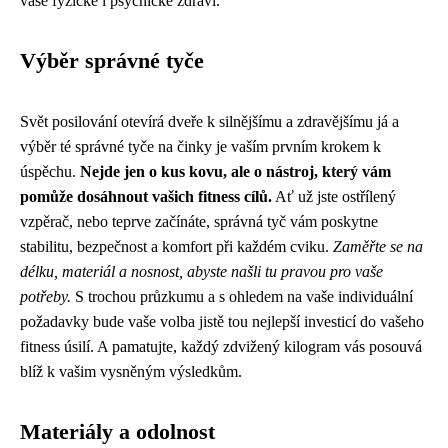
vaše fyzické i psychické zdraví.
Výběr správné tyče
Svět posilování otevírá dveře k silnějšímu a zdravějšímu já a
výběr té správné tyče na činky je vaším prvním krokem k
úspěchu.
Nejde jen o kus kovu, ale o nástroj, který vám
pomůže dosáhnout vašich fitness cílů.
Ať už jste ostřílený
vzpěrač, nebo teprve začínáte, správná tyč vám poskytne
stabilitu, bezpečnost a komfort při každém cviku.
Zaměřte se na
délku, materiál a nosnost, abyste našli tu pravou pro vaše
potřeby.
S trochou průzkumu a s ohledem na vaše individuální
požadavky bude vaše volba jistě tou nejlepší investicí do vašeho
fitness úsilí. A pamatujte, každý zdvižený kilogram vás posouvá
blíž k vašim vysněným výsledkům.
Materiály a odolnost