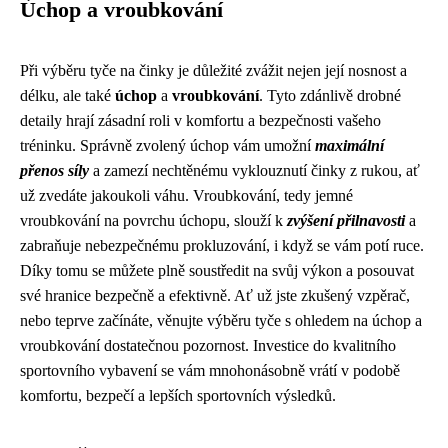
Úchop a vroubkování
Při výběru tyče na činky je důležité zvážit nejen její nosnost a
délku, ale také
úchop
a
vroubkování
. Tyto zdánlivě drobné
detaily hrají zásadní roli v komfortu a bezpečnosti vašeho
tréninku. Správně zvolený úchop vám umožní
maximální
přenos síly
a zamezí nechtěnému vyklouznutí činky z rukou, ať
už zvedáte jakoukoli váhu. Vroubkování, tedy jemné
vroubkování na povrchu úchopu, slouží k
zvýšení přilnavosti
a
zabraňuje nebezpečnému prokluzování, i když se vám potí ruce.
Díky tomu se můžete plně soustředit na svůj výkon a posouvat
své hranice bezpečně a efektivně. Ať už jste zkušený vzpěrač,
nebo teprve začínáte, věnujte výběru tyče s ohledem na úchop a
vroubkování dostatečnou pozornost. Investice do kvalitního
sportovního vybavení se vám mnohonásobně vrátí v podobě
komfortu, bezpečí a lepších sportovních výsledků.