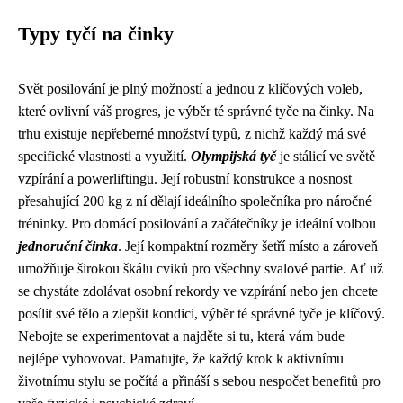
Typy tyčí na činky
Svět posilování je plný možností a jednou z klíčových voleb,
které ovlivní váš progres, je výběr té správné tyče na činky. Na
trhu existuje nepřeberné množství typů, z nichž každý má své
specifické vlastnosti a využití.
Olympijská tyč
je stálicí ve světě
vzpírání a powerliftingu. Její robustní konstrukce a nosnost
přesahující 200 kg z ní dělají ideálního společníka pro náročné
tréninky. Pro domácí posilování a začátečníky je ideální volbou
jednoruční činka
. Její kompaktní rozměry šetří místo a zároveň
umožňuje širokou škálu cviků pro všechny svalové partie. Ať už
se chystáte zdolávat osobní rekordy ve vzpírání nebo jen chcete
posílit své tělo a zlepšit kondici, výběr té správné tyče je klíčový.
Nebojte se experimentovat a najděte si tu, která vám bude
nejlépe vyhovovat. Pamatujte, že každý krok k aktivnímu
životnímu stylu se počítá a přináší s sebou nespočet benefitů pro