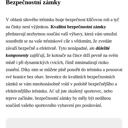
Bezpečnostní zámky
V oblasti silového tréninku hraje bezpečnost klíčovou roli a tyč
na činky není výjimkou.
Kvalitní bezpečnostní zámky
představují nezbytnou součást vaší výbavy, která vám umožní
soustředit se na vaše tréninkové cíle s vědomím, že zvedáte
závaží bezpečně a efektivně. Tyto nenápadné, ale
důležité
komponenty
zajišťují, že kotouče na čince drží pevně na svém
místě i při dynamických cvicích, čímž minimalizují riziko
zranění. Díky nim se můžete plně ponořit do tréninku a posouvat
své hranice bez obav. Investice do kvalitních bezpečnostních
zámků se vám mnohonásobně vrátí v podobě bezpečnějšího a
efektivnějšího tréninku. Ať už jste zkušený sportovec, nebo
teprve začínáte, bezpečnostní zámky by měly být nedílnou
součástí vašeho sportovního vybavení pro posilování.