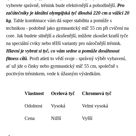
vyberete správně, trénink bude efektivnější a pohodlnější.
Pro
začátečníky je ideální olympijská tyč dlouhá 220 cm a vážící 20
kg
. Tahle kombinace vám dá super stabilitu a pomůže s
technikou - podobně jako gymnastický míč 55 cm při cvičení na
core. Jak budete silnější a zkušenější, můžete zkoušet kratší tyče
na speciální cviky nebo těžší varianty pro náročnější trénink.
Hlavní je vybrat si tyč, co vám sedne a pomůže dosáhnout
fitness cílů
. Profi atleti to vědí svoje - správný výběr vybavení,
ať už jde o činky nebo gymnastický míč 55 cm, společně s
poctivým tréninkem, vede k úžasným výsledkům.
Vlastnost
Ocelová tyč
Chromová tyč
Odolnost
Vysoká
Velmi vysoká
Cena
Nižší
Vyšší