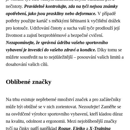
nečistoty.
Pravidelně kontrolujte, zda na tyči nejsou známky
opotřebení, jako jsou praskliny nebo deformace.
V případě
potřeby použijte kartáč s měkkými štětinami k vyčištění drážek
pro kotouče. Udržování čistoty a sucha vaší tyče prodlouží její
životnost a zajistí bezproblémové a bezpečné cvičení.
Nezapomínejte, že správná údržba vašeho sportovního
vybavení je investicí do vašeho zdraví a kondice.
Díky tomu se
můžete soustředit na to nejdůležitější – posouvání vašich limitů a
dosahování vašich cílů.
Oblíbené značky
Na trhu existuje nepřeberné množství značek a pro začátečníky
může být obtížné se v nich zorientovat. Nezoufejte! Zaměřte se
na osvědčené výrobce sportovního vybavení, kteří kladou důraz
na kvalitu, odolnost a ergonomii. Mezi nejoblíbenější značky
tyčí na činky patří například
Rogue
,
Eleiko
a
X-Training