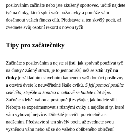
posilováním začínáte nebo jste zkušený sportovec, určitě najdete
tyč na činky, která splní vaše požadavky a pomůže vám
dosáhnout vašich fitness cílů. Představte si ten skvělý pocit, až
zvednete svůj osobní rekord s novou tyčí!
Tipy pro začátečníky
Začínáte s posilováním a nejste si jistí, jak správně používat tyč
na činky? Žádný strach, je to jednodušší, než se zdá!
Tyč na
činky
je základním stavebním kamenem vaší domácí posilovny
a otevírá dveře k neuvěřitelné škále cviků.
S její pomocí posílíte
celé tělo, zlepšíte si kondici a celkově se budete cítit lépe.
Začněte s lehčí vahou a postupně ji zvyšujte, jak budete sílit.
Nebojte se experimentovat s různými cviky a najděte si ty, které
vám vyhovují nejvíce. Důležité je cvičit pravidelně a s
nadšením. Představte si ten skvělý pocit, až zvednete svou
vysněnou váhu nebo až se do vašeho oblíbeného oblečení