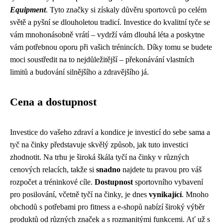
Equipment
. Tyto značky si získaly důvěru sportovců po celém
světě a pyšní se dlouholetou tradicí. Investice do kvalitní tyče se
vám mnohonásobně vrátí – vydrží vám dlouhá léta a poskytne
vám potřebnou oporu při vašich trénincích. Díky tomu se budete
moci soustředit na to nejdůležitější – překonávání vlastních
limitů a budování silnějšího a zdravějšího já.
Cena a dostupnost
Investice do vašeho zdraví a kondice je investicí do sebe sama a
tyč na činky představuje skvělý způsob, jak tuto investici
zhodnotit. Na trhu je široká škála tyčí na činky v různých
cenových relacích, takže si
snadno
najdete tu pravou pro váš
rozpočet a tréninkové cíle.
Dostupnost
sportovního vybavení
pro posilování, včetně tyčí na činky, je dnes
vynikající
. Mnoho
obchodů s potřebami pro fitness a e-shopů nabízí široký výběr
produktů od různých značek a s rozmanitými funkcemi. Ať už s