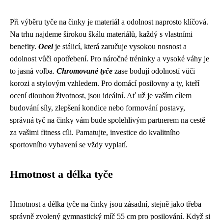
Při výběru tyče na činky je materiál a odolnost naprosto klíčová.
Na trhu najdeme širokou škálu materiálů, každý s vlastními
benefity.
Ocel
je stálicí, která zaručuje vysokou nosnost a
odolnost vůči opotřebení. Pro náročné tréninky a vysoké váhy je
to jasná volba.
Chromované tyče
zase bodují odolností vůči
korozi a stylovým vzhledem. Pro domácí posilovny a ty, kteří
ocení dlouhou životnost, jsou ideální. Ať už je vaším cílem
budování síly, zlepšení kondice nebo formování postavy,
správná tyč na činky vám bude spolehlivým partnerem na cestě
za vašimi fitness cíli. Pamatujte, investice do kvalitního
sportovního vybavení se vždy vyplatí.
Hmotnost a délka tyče
Hmotnost a délka tyče na činky jsou zásadní, stejně jako třeba
správně zvolený
gymnastický míč 55 cm
pro posilování. Když si