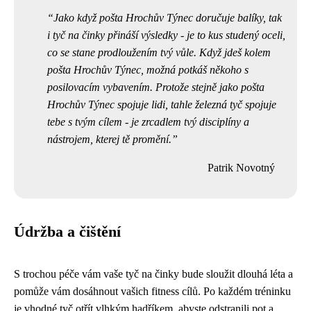
Jako když pošta Hrochův Týnec doručuje balíky, tak
i tyč na činky přináší výsledky - je to kus studený oceli,
co se stane prodloužením tvý vůle. Když jdeš kolem
pošta Hrochův Týnec, možná potkáš někoho s
posilovacím vybavením
. Protože stejně jako pošta
Hrochův Týnec spojuje lidi, tahle železná tyč spojuje
tebe s tvým cílem - je zrcadlem tvý disciplíny a
nástrojem, kterej tě promění.
Patrik Novotný
Údržba a čištění
S trochou péče vám vaše tyč na činky bude sloužit dlouhá léta a
pomůže vám dosáhnout vašich fitness cílů. Po každém tréninku
je vhodné tyč otřít vlhkým hadříkem, abyste odstranili pot a