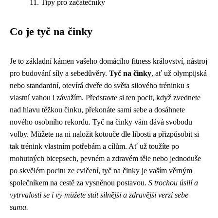
Tipy pro začátečníky
Co je tyč na činky
Je to základní kámen vašeho domácího fitness království, nástroj
pro budování síly a sebedůvěry.
Tyč na činky
, ať už olympijská
nebo standardní, otevírá dveře do světa silového tréninku s
vlastní vahou i závažím. Představte si ten pocit, když zvednete
nad hlavu těžkou činku, překonáte sami sebe a dosáhnete
nového osobního rekordu. Tyč na činky vám dává svobodu
volby. Můžete na ni naložit kotouče dle libosti a přizpůsobit si
tak trénink vlastním potřebám a cílům. Ať už toužíte po
mohutných bicepsech, pevném a zdravém těle nebo jednoduše
po skvělém pocitu ze cvičení, tyč na činky je vaším věrným
společníkem na cestě za vysněnou postavou.
S trochou úsilí a
vytrvalosti se i vy můžete stát silnější a zdravější verzí sebe
sama.