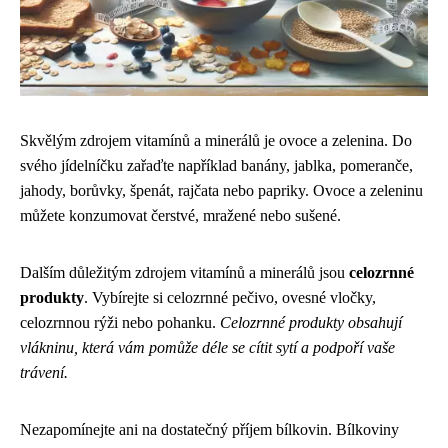
Skvělým zdrojem vitamínů a minerálů je ovoce a zelenina. Do
svého jídelníčku zařaďte například banány, jablka, pomeranče,
jahody, borůvky, špenát, rajčata nebo papriky. Ovoce a zeleninu
můžete konzumovat čerstvé, mražené nebo sušené.
Dalším důležitým zdrojem vitamínů a minerálů jsou
celozrnné
produkty
. Vybírejte si celozrnné pečivo, ovesné vločky,
celozrnnou rýži nebo pohanku.
Celozrnné produkty obsahují
vlákninu, která vám pomůže déle se cítit sytí a podpoří vaše
trávení.
Nezapomínejte ani na dostatečný příjem bílkovin. Bílkoviny