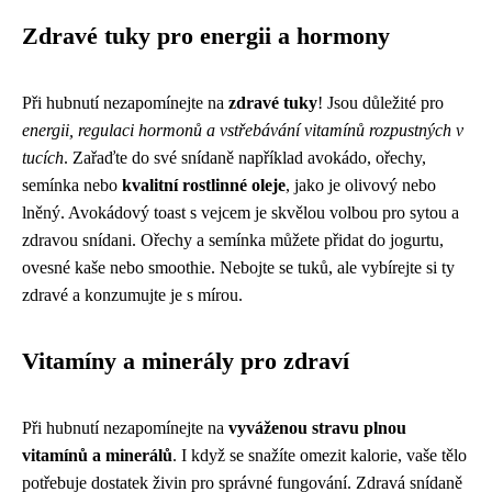
Zdravé tuky pro energii a hormony
Při hubnutí nezapomínejte na
zdravé tuky
! Jsou důležité pro
energii, regulaci hormonů a vstřebávání vitamínů rozpustných v
tucích
. Zařaďte do své snídaně například avokádo, ořechy,
semínka nebo
kvalitní rostlinné oleje
, jako je olivový nebo
lněný. Avokádový toast s vejcem je skvělou volbou pro sytou a
zdravou snídani. Ořechy a semínka můžete přidat do jogurtu,
ovesné kaše nebo smoothie. Nebojte se tuků, ale vybírejte si ty
zdravé a konzumujte je s mírou.
Vitamíny a minerály pro zdraví
Při hubnutí nezapomínejte na
vyváženou stravu plnou
vitamínů a minerálů
. I když se snažíte omezit kalorie, vaše tělo
potřebuje dostatek živin pro správné fungování. Zdravá snídaně