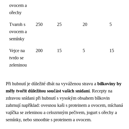
ovocem a
ořechy
Tvaroh s
250
25
20
5
ovocem a
semínky
Vejce na
200
15
5
15
tvrdo se
zeleninou
Při hubnutí je důležité dbát na vyváženou stravu a
bílkoviny by
měly tvořit důležitou součást vašich snídaní
. Recepty na
zdravou snídani při hubnutí s vysokým obsahem bílkovin
zahrnují například: ovesnou kaši s proteinem a ovocem, míchaná
vajíčka se zeleninou a celozrnným pečivem, jogurt s ořechy a
semínky, nebo smoothie s proteinem a ovocem.