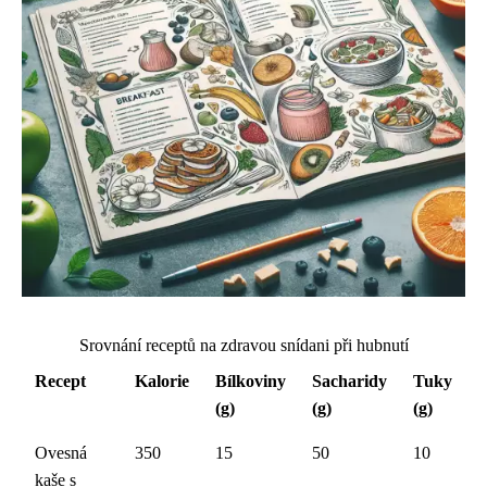
Srovnání receptů na zdravou snídani při hubnutí
Recept
Kalorie
Bílkoviny
Sacharidy
Tuky
(g)
(g)
(g)
Ovesná
350
15
50
10
kaše s