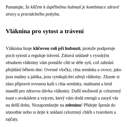
Pamatujte, že
klíčem k úspěšnému hubnutí je kombinace zdravé
stravy a pravidelného pohybu.
Vláknina pro sytost a trávení
Vláknina hraje
klíčovou roli při hubnutí
, protože podporuje
pocit sytosti a reguluje trávení. Zdravá snídaně s vysokým
obsahem vlákniny vám pomůže cítit se déle sytí, což zabrání
přejídání během dne. Ovesné vločky, chia semínka a ovoce, jako
jsou maliny a jablka, jsou
vynikajícími zdroji vlákniny
. Zkuste si
ráno připravit ovesnou kaši s chia semínky, malinami a hrstí
mandlí pro zdravou dávku vlákniny. Další možností je celozrnný
toast s avokádem a vejcem, který vám dodá energii a zasytí vás
na delší dobu. Nezapomínejte na
zeleninu
! Přidejte špenát do
smoothie nebo si dejte k snídani celozrnný chléb s tvarohem a
rajčaty.