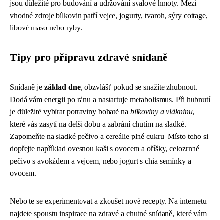
jsou důležité pro budování a udržování svalové hmoty. Mezi
vhodné zdroje bílkovin patří vejce, jogurty, tvaroh, sýry cottage,
libové maso nebo ryby.
Tipy pro přípravu zdravé snídaně
Snídaně je
základ dne
, obzvlášť pokud se snažíte zhubnout.
Dodá vám energii po ránu a nastartuje metabolismus. Při hubnutí
je důležité vybírat potraviny bohaté na
bílkoviny a vlákninu
,
které vás zasytí na delší dobu a zabrání chutím na sladké.
Zapomeňte na sladké pečivo a cereálie plné cukru. Místo toho si
dopřejte například ovesnou kaši s ovocem a oříšky, celozrnné
pečivo s avokádem a vejcem, nebo jogurt s chia semínky a
ovocem.
Nebojte se experimentovat a zkoušet nové recepty. Na internetu
najdete spoustu inspirace na zdravé a chutné snídaně, které vám