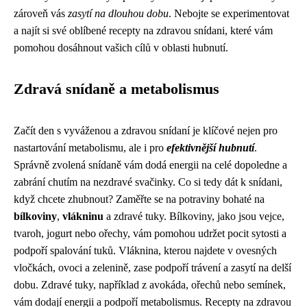
zároveň vás
zasytí na dlouhou dobu
. Nebojte se experimentovat
a najít si své oblíbené recepty na zdravou snídani, které vám
pomohou dosáhnout vašich cílů v oblasti hubnutí.
Zdravá snídaně a metabolismus
Začít den s vyváženou a zdravou snídaní je klíčové nejen pro
nastartování metabolismu, ale i pro
efektivnější hubnutí
.
Správně zvolená snídaně vám dodá energii na celé dopoledne a
zabrání chutím na nezdravé svačinky. Co si tedy dát k snídani,
když chcete zhubnout? Zaměřte se na potraviny bohaté na
bílkoviny
,
vlákninu
a zdravé tuky. Bílkoviny, jako jsou vejce,
tvaroh, jogurt nebo ořechy, vám pomohou udržet pocit sytosti a
podpoří spalování tuků. Vláknina, kterou najdete v ovesných
vločkách, ovoci a zelenině, zase podpoří trávení a zasytí na delší
dobu. Zdravé tuky, například z avokáda, ořechů nebo semínek,
vám dodají energii a podpoří metabolismus. Recepty na zdravou