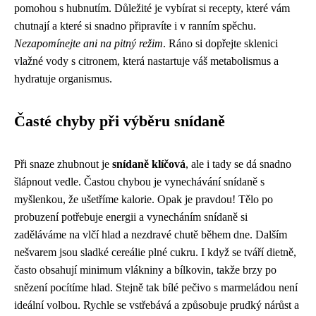
pomohou s hubnutím. Důležité je vybírat si recepty, které vám
chutnají a které si snadno připravíte i v ranním spěchu.
Nezapomínejte ani na pitný režim
. Ráno si dopřejte sklenici
vlažné vody s citronem, která nastartuje váš metabolismus a
hydratuje organismus.
Časté chyby při výběru snídaně
Při snaze zhubnout je
snídaně klíčová
, ale i tady se dá snadno
šlápnout vedle. Častou chybou je vynechávání snídaně s
myšlenkou, že ušetříme kalorie. Opak je pravdou! Tělo po
probuzení potřebuje energii a vynecháním snídaně si
zaděláváme na vlčí hlad a nezdravé chutě během dne. Dalším
nešvarem jsou sladké cereálie plné cukru. I když se tváří dietně,
často obsahují minimum vlákniny a bílkovin, takže brzy po
snězení pocítíme hlad. Stejně tak bílé pečivo s marmeládou není
ideální volbou. Rychle se vstřebává a způsobuje prudký nárůst a