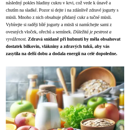
následný pokles hladiny cukru v krvi, což vede k únavě a
chutím na sladké. Pozor si dejte i na zdánlivě zdravé jogurty s
müsli. Mnoho z nich obsahuje přidaný cukr a tučné müsli.
Vybírejte si raději bílé jogurty a müsli si namíchejte sami z
ovesných vloček, ořechů a semínek.
Důležitá je pestrost a
vyváženost.
Zdravá snídaně při hubnutí by měla obsahovat
dostatek bílkovin, vlákniny a zdravých tuků, aby vás
zasytila na delší dobu a dodala energii na celé dopoledne.