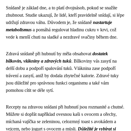
Snídaně je základ dne, a to platí dvojnásob, pokud se snažíte
zhubnout. Studie ukazují, že lidé, kteří pravidelně snídají, si lépe
udržují zdravou váhu. Důvodem je, že snídaně
nastartuje
metabolismus
a pomáhá regulovat hladinu cukru v krvi, což
vede k menší chuti na sladké a nezdravé svačiny během dne.
Zdravá snídaně při hubnutí by měla obsahovat
dostatek
bílkovin, vlákniny a zdravých tuků
. Bílkoviny vás zasytí na
delší dobu a podpoří spalování tuků. Vláknina zase podpoří
trávení a zasytí, aniž by dodala zbytečné kalorie. Zdravé tuky
jsou důležité pro správnou funkci organismu a také vám
pomohou cítit se déle sytí.
Recepty na zdravou snídani při hubnutí jsou rozmanité a chutné.
Můžete si dopřát například ovesnou kaši s ovocem a ořechy,
míchaná vajíčka se zeleninou, celozrnný toast s avokádem a
vejcem, nebo jogurt s ovocem a müsli.
Důležité je vybírat si