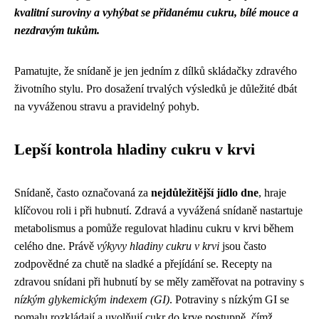
kvalitní suroviny a vyhýbat se přidanému cukru, bílé mouce a
nezdravým tukům.
Pamatujte, že snídaně je jen jedním z dílků skládačky zdravého
životního stylu. Pro dosažení trvalých výsledků je důležité dbát
na vyváženou stravu a pravidelný pohyb.
Lepší kontrola hladiny cukru v krvi
Snídaně, často označovaná za
nejdůležitější jídlo dne
, hraje
klíčovou roli i při hubnutí. Zdravá a vyvážená snídaně nastartuje
metabolismus a pomůže regulovat hladinu cukru v krvi během
celého dne. Právě
výkyvy hladiny cukru v krvi
jsou často
zodpovědné za chutě na sladké a přejídání se. Recepty na
zdravou snídani při hubnutí by se měly zaměřovat na potraviny s
nízkým glykemickým indexem (GI)
. Potraviny s nízkým GI se
pomalu rozkládají a uvolňují cukr do krve postupně, čímž