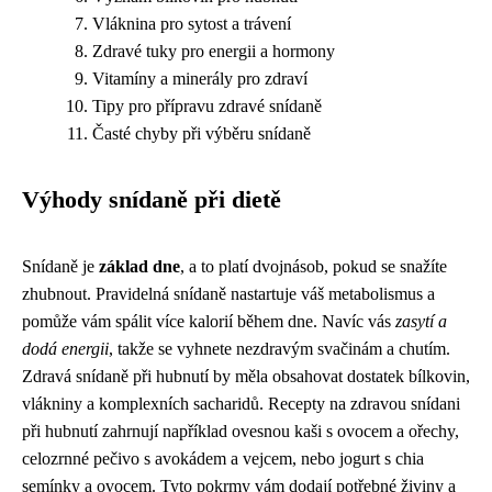
Vláknina pro sytost a trávení
Zdravé tuky pro energii a hormony
Vitamíny a minerály pro zdraví
Tipy pro přípravu zdravé snídaně
Časté chyby při výběru snídaně
Výhody snídaně při dietě
Snídaně je
základ dne
, a to platí dvojnásob, pokud se snažíte
zhubnout. Pravidelná snídaně nastartuje váš metabolismus a
pomůže vám spálit více kalorií během dne. Navíc vás
zasytí a
dodá energii
, takže se vyhnete nezdravým svačinám a chutím.
Zdravá snídaně při hubnutí by měla obsahovat dostatek bílkovin,
vlákniny a komplexních sacharidů. Recepty na zdravou snídani
při hubnutí zahrnují například ovesnou kaši s ovocem a ořechy,
celozrnné pečivo s avokádem a vejcem, nebo jogurt s chia
semínky a ovocem. Tyto pokrmy vám dodají potřebné živiny a