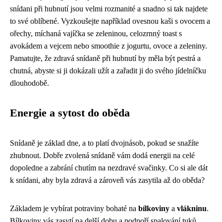
snídani při hubnutí jsou velmi rozmanité a snadno si tak najdete
to své oblíbené. Vyzkoušejte například ovesnou kaši s ovocem a
ořechy, míchaná vajíčka se zeleninou, celozrnný toast s
avokádem a vejcem nebo smoothie z jogurtu, ovoce a zeleniny.
Pamatujte, že zdravá snídaně při hubnutí by měla být pestrá a
chutná, abyste si ji dokázali užít a zařadit ji do svého jídelníčku
dlouhodobě.
Energie a sytost do oběda
Snídaně je základ dne, a to platí dvojnásob, pokud se snažíte
zhubnout. Dobře zvolená snídaně vám dodá energii na celé
dopoledne a zabrání chutím na nezdravé svačinky. Co si ale dát
k snídani, aby byla zdravá a zároveň vás zasytila až do oběda?
Základem je vybírat potraviny bohaté na
bílkoviny
a
vlákninu
.
Bílkoviny vás zasytí na delší dobu a podpoří spalování tuků,