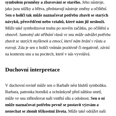
symbolem proměny a zbavování se starého.
Jeho nástroje,
jako jsou nůžky a břitva, představují nástroje změny a očištění.
Sen o holiči tak může naznačovat potřebu zbavit se starých
návyků, přesvědčení nebo vztahů, které nám již neslouží.
Může také symbolizovat touhu po novém začátku, po očištění a
obnově.
Samotný akt stříhání vlasů ve snu může odrážet potřebu
zbavit se starých myšlenek a emocí, které nám brání v růstu a
rozvoji.
Zda je sen o holiči vnímán pozitivně či negativně, závisí
na kontextu snu a na pocitech, které v nás vyvolává.
Duchovní interpretace
V duchovní rovině může sen o Barbaře nést hlubší symboliku.
Barbara, patronka horníků a ochránkyně před náhlou smrtí,
může ve snu ztělesňovat naši vnitřní sílu a odolnost.
Sen o ní
může naznačovat potřebu pevně se postavit výzvám a
nenechat se zlomit těžkostmi života.
Může také odrážet naši