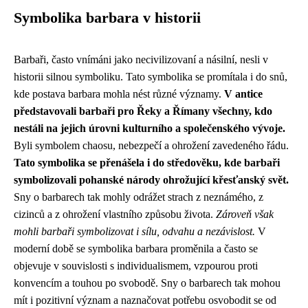
Symbolika barbara v historii
Barbaři, často vnímáni jako necivilizovaní a násilní, nesli v
historii silnou symboliku. Tato symbolika se promítala i do snů,
kde postava barbara mohla nést různé významy.
V antice
představovali barbaři pro Řeky a Římany všechny, kdo
nestáli na jejich úrovni kulturního a společenského vývoje.
Byli symbolem chaosu, nebezpečí a ohrožení zavedeného řádu.
Tato symbolika se přenášela i do středověku, kde barbaři
symbolizovali pohanské národy ohrožující křesťanský svět.
Sny o barbarech tak mohly odrážet strach z neznámého, z
cizinců a z ohrožení vlastního způsobu života.
Zároveň však
mohli barbaři symbolizovat i sílu, odvahu a nezávislost.
V
moderní době se symbolika barbara proměnila a často se
objevuje v souvislosti s individualismem, vzpourou proti
konvencím a touhou po svobodě. Sny o barbarech tak mohou
mít i pozitivní význam a naznačovat potřebu osvobodit se od