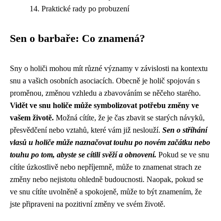
Praktické rady po probuzení
Sen o barbaře: Co znamená?
Sny o holiči mohou mít různé významy v závislosti na kontextu
snu a vašich osobních asociacích. Obecně je holič spojován s
proměnou, změnou vzhledu a zbavováním se něčeho starého.
Vidět ve snu holiče může symbolizovat potřebu změny ve
vašem životě.
Možná cítíte, že je čas zbavit se starých návyků,
přesvědčení nebo vztahů, které vám již neslouží.
Sen o stříhání
vlasů u holiče může naznačovat touhu po novém začátku nebo
touhu po tom, abyste se cítili svěží a obnovení.
Pokud se ve snu
cítíte úzkostlivě nebo nepříjemně, může to znamenat strach ze
změny nebo nejistotu ohledně budoucnosti. Naopak, pokud se
ve snu cítíte uvolněně a spokojeně, může to být znamením, že
jste připraveni na pozitivní změny ve svém životě.