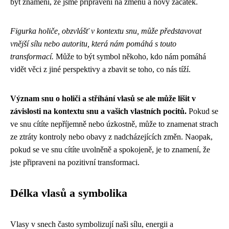
být znamení, že jsme připraveni na změnu a nový začátek.
Figurka holiče, obzvlášť v kontextu snu, může představovat
vnější sílu nebo autoritu, která nám pomáhá s touto
transformací.
Může to být symbol někoho, kdo nám pomáhá
vidět věci z jiné perspektivy a zbavit se toho, co nás tíží.
Význam snu o holiči a stříhání vlasů se ale může lišit v
závislosti na kontextu snu a vašich vlastních pocitů.
Pokud se
ve snu cítíte nepříjemně nebo úzkostně, může to znamenat strach
ze ztráty kontroly nebo obavy z nadcházejících změn. Naopak,
pokud se ve snu cítíte uvolněně a spokojeně, je to znamení, že
jste připraveni na pozitivní transformaci.
Délka vlasů a symbolika
Vlasy v snech často symbolizují naši sílu, energii a