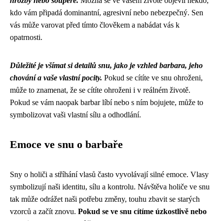
hrozby nebo soupeře.
Možná se ve vašem životě objevil někdo,
kdo vám připadá dominantní, agresivní nebo nebezpečný. Sen
vás může varovat před tímto člověkem a nabádat vás k
opatrnosti.
Důležité je všímat si detailů snu, jako je vzhled barbara, jeho
chování a vaše vlastní pocity.
Pokud se cítíte ve snu ohroženi,
může to znamenat, že se cítíte ohroženi i v reálném životě.
Pokud se vám naopak barbar líbí nebo s ním bojujete, může to
symbolizovat vaši vlastní sílu a odhodlání.
Emoce ve snu o barbaře
Sny o holiči a stříhání vlasů často vyvolávají silné emoce. Vlasy
symbolizují naši identitu, sílu a kontrolu. Návštěva holiče ve snu
tak může odrážet naši potřebu změny, touhu zbavit se starých
vzorců a začít znovu.
Pokud se ve snu cítíme úzkostlivě nebo