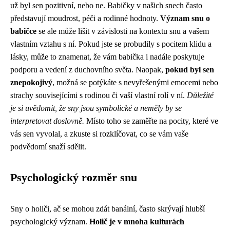
už byl sen pozitivní, nebo ne. Babičky v našich snech často
představují moudrost, péči a rodinné hodnoty.
Význam snu o
babičce
se ale může lišit v závislosti na kontextu snu a vašem
vlastním vztahu s ní. Pokud jste se probudily s pocitem klidu a
lásky, může to znamenat, že vám babička i nadále poskytuje
podporu a vedení z duchovního světa. Naopak,
pokud byl sen
znepokojivý
, možná se potýkáte s nevyřešenými emocemi nebo
strachy souvisejícími s rodinou či vaší vlastní rolí v ní.
Důležité
je si uvědomit, že sny jsou symbolické a neměly by se
interpretovat doslovně.
Místo toho se zaměřte na pocity, které ve
vás sen vyvolal, a zkuste si rozklíčovat, co se vám vaše
podvědomí snaží sdělit.
Psychologický rozměr snu
Sny o holiči, ač se mohou zdát banální, často skrývají hlubší
psychologický význam.
Holič je v mnoha kulturách