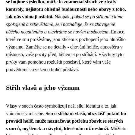
se bojíme výsledku, může to znamenat strach ze ztráty
kontroly, nejistotu ohledně budoucnosti nebo obavy z toho,
jak nás vnímají ostatní.
Naopak,
pokud se po stříhání cítíme
spokojeně a sebevědomě, sen naznačuje, že se zbavujeme
něčeho negativního a otevíráme se novým možnostem.
Emoce,
které ve snu prožíváme, jsou klíčem k pochopení jeho hlubšího
významu. Zaměřte se na detaily - chování holiče, atmosféru v
místnosti, vaše pocity před, během a po stříhání. Všechny tyto
prvky vám pomohou rozluštit poselství, které vám vaše
podvědomí skrze sen o holiči předává.
Střih vlasů a jeho význam
Vlasy v snech často symbolizují naši sílu, identitu a to, jak
vnímáme sami sebe.
Sen o stříhání vlasů, obzvlášť pokud ho
provádí holič, může naznačovat potřebu zbavit se starých
vzorců, myšlenek a návyků, které nám už neslouží.
Může to