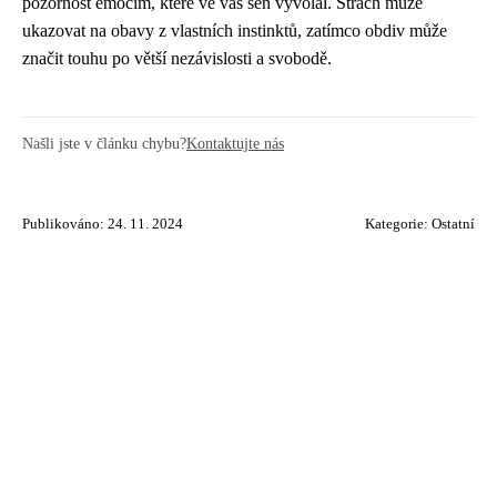
pozornost emocím, které ve vás sen vyvolal. Strach může
ukazovat na obavy z vlastních instinktů, zatímco obdiv může
značit touhu po větší nezávislosti a svobodě.
Našli jste v článku chybu?
Kontaktujte nás
Publikováno: 24. 11. 2024
Kategorie:
Ostatní