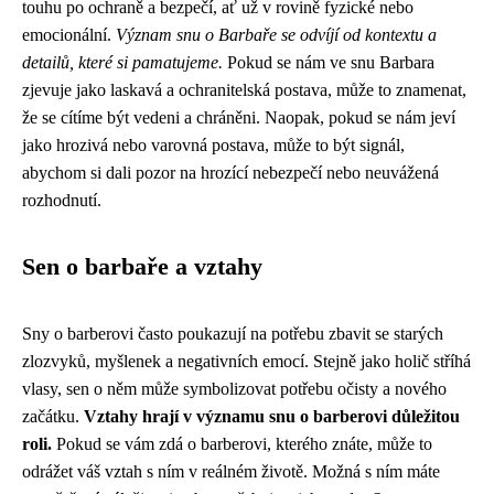
touhu po ochraně a bezpečí, ať už v rovině fyzické nebo
emocionální.
Význam snu o Barbaře se odvíjí od kontextu a
detailů, které si pamatujeme.
Pokud se nám ve snu Barbara
zjevuje jako laskavá a ochranitelská postava, může to znamenat,
že se cítíme být vedeni a chráněni. Naopak, pokud se nám jeví
jako hrozivá nebo varovná postava, může to být signál,
abychom si dali pozor na hrozící nebezpečí nebo neuvážená
rozhodnutí.
Sen o barbaře a vztahy
Sny o barberovi často poukazují na potřebu zbavit se starých
zlozvyků, myšlenek a negativních emocí. Stejně jako holič stříhá
vlasy, sen o něm může symbolizovat potřebu očisty a nového
začátku.
Vztahy hrají v významu snu o barberovi důležitou
roli.
Pokud se vám zdá o barberovi, kterého znáte, může to
odrážet váš vztah s ním v reálném životě. Možná s ním máte