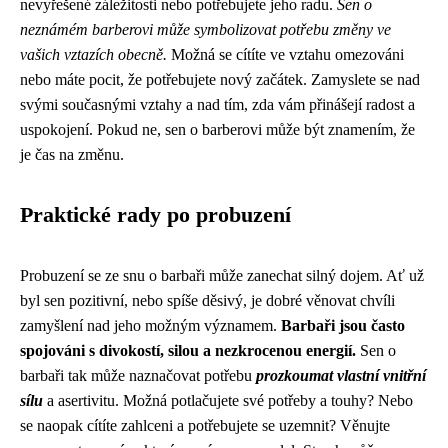
nevyřešené záležitosti nebo potřebujete jeho radu.
Sen o
neznámém barberovi může symbolizovat potřebu změny ve
vašich vztazích obecně.
Možná se cítíte ve vztahu omezováni
nebo máte pocit, že potřebujete nový začátek. Zamyslete se nad
svými současnými vztahy a nad tím, zda vám přinášejí radost a
uspokojení. Pokud ne, sen o barberovi může být znamením, že
je čas na změnu.
Praktické rady po probuzení
Probuzení se ze snu o barbaři může zanechat silný dojem. Ať už
byl sen pozitivní, nebo spíše děsivý, je dobré věnovat chvíli
zamyšlení nad jeho možným významem.
Barbaři jsou často
spojováni s divokostí, silou a nezkrocenou energií.
Sen o
barbaři tak může naznačovat potřebu
prozkoumat vlastní vnitřní
sílu
a asertivitu. Možná potlačujete své potřeby a touhy? Nebo
se naopak cítíte zahlceni a potřebujete se uzemnit? Věnujte