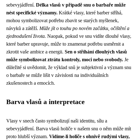
sebevyjádření.
Délka vlasů v případě snu o barbaře může
nést specifické významy.
Krátké vlasy, které barber stříhá,
mohou symbolizovat potřebu zbavit se starých myšlenek,
návyků a zátěží.
Může jít o touhu po novém začátku, očištění a
zjednodušení života.
Naopak, pokud ve snu vidíte dlouhé vlasy,
které barber upravuje, může to znamenat potřebu usměrnit a
zkrotit vaše ambice a energii.
Sen o stříhání dlouhých vlasů
může symbolizovat ztrátu kontroly, moci nebo svobody.
Je
důležité si uvědomit, že výklad snů je subjektivní a význam snu
o barbaře se může lišit v závislosti na individuálních
zkušenostech a emocích.
Barva vlasů a interpretace
Vlasy v snech často symbolizují naši identitu, sílu a
sebevyjádření. Barva vlasů holiče v našem snu o něm může mít
proto hlubší význam.
Vidíme-li holiče s ohnivě rudými vlasy,