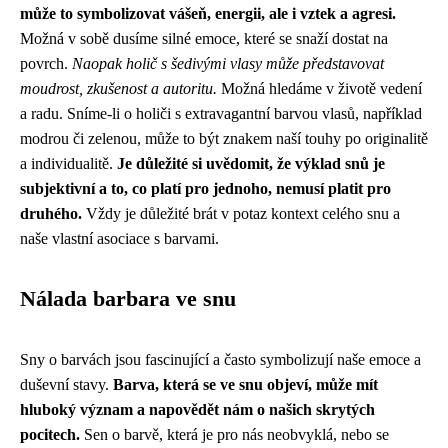
může to symbolizovat vášeň, energii, ale i vztek a agresi.
Možná v sobě dusíme silné emoce, které se snaží dostat na
povrch.
Naopak holič s šedivými vlasy může představovat
moudrost, zkušenost a autoritu.
Možná hledáme v životě vedení
a radu. Sníme-li o holiči s extravagantní barvou vlasů, například
modrou či zelenou, může to být znakem naší touhy po originalitě
a individualitě.
Je důležité si uvědomit, že výklad snů je
subjektivní a to, co platí pro jednoho, nemusí platit pro
druhého.
Vždy je důležité brát v potaz kontext celého snu a
naše vlastní asociace s barvami.
Nálada barbara ve snu
Sny o barvách jsou fascinující a často symbolizují naše emoce a
duševní stavy.
Barva, která se ve snu objeví, může mít
hluboký význam a napovědět nám o našich skrytých
pocitech.
Sen o barvě, která je pro nás neobvyklá, nebo se