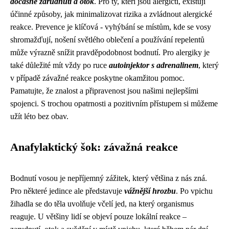
dočasné zarudnutí a otok
. Pro ty, kteří jsou alergičtí, existují
účinné způsoby, jak minimalizovat rizika a zvládnout alergické
reakce. Prevence je klíčová - vyhýbání se místům, kde se vosy
shromažďují, nošení světlého oblečení a používání repelentů
může výrazně snížit pravděpodobnost bodnutí. Pro alergiky je
také důležité mít vždy po ruce
autoinjektor s adrenalinem
, který
v případě závažné reakce poskytne okamžitou pomoc.
Pamatujte, že znalost a připravenost jsou našimi nejlepšími
spojenci. S trochou opatrnosti a pozitivním přístupem si můžeme
užít léto bez obav.
Anafylaktický šok: závažná reakce
Bodnutí vosou je nepříjemný zážitek, který většina z nás zná.
Pro některé jedince ale představuje
vážnější hrozbu
. Po vpichu
žihadla se do těla uvolňuje včelí jed, na který organismus
reaguje. U většiny lidí se objeví pouze lokální reakce –