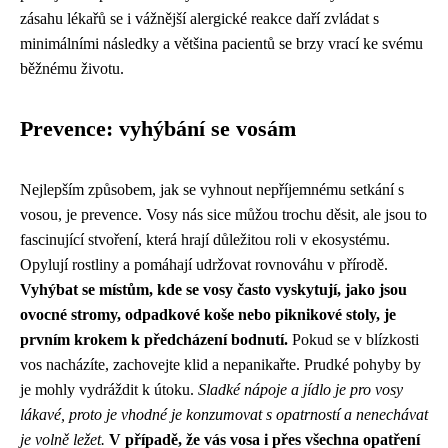
zásahu lékařů se i vážnější alergické reakce daří zvládat s
minimálními následky a většina pacientů se brzy vrací ke svému
běžnému životu.
Prevence: vyhýbání se vosám
Nejlepším způsobem, jak se vyhnout nepříjemnému setkání s
vosou, je prevence. Vosy nás sice můžou trochu děsit, ale jsou to
fascinující stvoření, která hrají důležitou roli v ekosystému.
Opylují rostliny a pomáhají udržovat rovnováhu v přírodě.
Vyhýbat se místům, kde se vosy často vyskytují, jako jsou
ovocné stromy, odpadkové koše nebo piknikové stoly, je
prvním krokem k předcházení bodnutí.
Pokud se v blízkosti
vos nacházíte, zachovejte klid a nepanikařte. Prudké pohyby by
je mohly vydráždit k útoku.
Sladké nápoje a jídlo je pro vosy
lákavé, proto je vhodné je konzumovat s opatrností a nenechávat
je volně ležet.
V případě, že vás vosa i přes všechna opatření