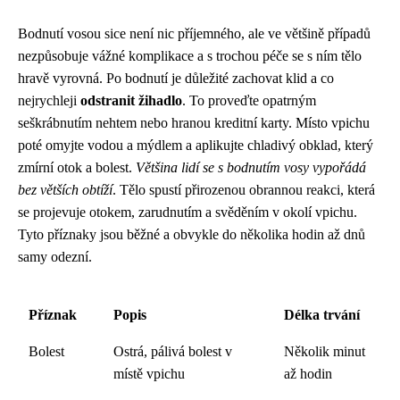
Bodnutí vosou sice není nic příjemného, ale ve většině případů
nezpůsobuje vážné komplikace a s trochou péče se s ním tělo
hravě vyrovná. Po bodnutí je důležité zachovat klid a co
nejrychleji
odstranit žihadlo
. To proveďte opatrným
seškrábnutím nehtem nebo hranou kreditní karty. Místo vpichu
poté omyjte vodou a mýdlem a aplikujte chladivý obklad, který
zmírní otok a bolest.
Většina lidí se s bodnutím vosy vypořádá
bez větších obtíží
. Tělo spustí přirozenou obrannou reakci, která
se projevuje otokem, zarudnutím a svěděním v okolí vpichu.
Tyto příznaky jsou běžné a obvykle do několika hodin až dnů
samy odezní.
Příznak
Popis
Délka trvání
Bolest
Ostrá, pálivá bolest v
Několik minut
místě vpichu
až hodin