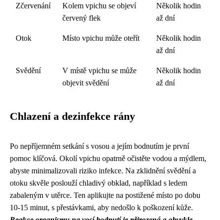
Zčervenání
Kolem vpichu se objeví
Několik hodin
červený flek
až dní
Otok
Místo vpichu může oteřít
Několik hodin
až dní
Svědění
V místě vpichu se může
Několik hodin
objevit svědění
až dní
Chlazení a dezinfekce rány
Po nepříjemném setkání s vosou a jejím bodnutím je první
pomoc klíčová. Okolí vpichu opatrně očistěte vodou a mýdlem,
abyste minimalizovali riziko infekce. Na zklidnění svědění a
otoku skvěle poslouží chladivý obklad, například s ledem
zabaleným v utěrce. Ten aplikujte na postižené místo po dobu
10-15 minut, s přestávkami, aby nedošlo k poškození kůže.
Reakce organismu na vosí bodnutí je přirozená a obvykle