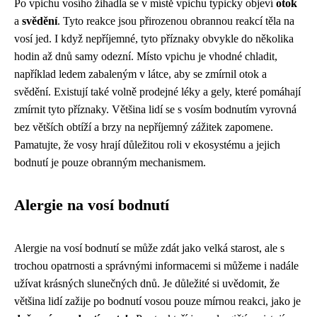
Po vpichu vosího žihadla se v místě vpichu typicky objeví
otok
a
svědění
. Tyto reakce jsou přirozenou obrannou reakcí těla na
vosí jed. I když nepříjemné, tyto příznaky obvykle do několika
hodin až dnů samy odezní. Místo vpichu je vhodné chladit,
například ledem zabaleným v látce, aby se zmírnil otok a
svědění. Existují také volně prodejné léky a gely, které pomáhají
zmírnit tyto příznaky. Většina lidí se s vosím bodnutím vyrovná
bez větších obtíží a brzy na nepříjemný zážitek zapomene.
Pamatujte, že vosy hrají důležitou roli v ekosystému a jejich
bodnutí je pouze obranným mechanismem.
Alergie na vosí bodnutí
Alergie na vosí bodnutí se může zdát jako velká starost, ale s
trochou opatrnosti a správnými informacemi si můžeme i nadále
užívat krásných slunečných dnů. Je důležité si uvědomit, že
většina lidí zažije po bodnutí vosou pouze mírnou reakci, jako je