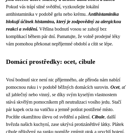
Pokud vás trápí silné svědění, vyzkoušejte lokální
antihistaminika v podobě gelu nebo krému.
Antihistaminika
blokují účinek histaminu, který je zodpovědný za alergickou
reakci a svědění.
Většina bodnutí vosou se zahojí bez
komplikací během pár dní. Pamatujte, že volně prodejné léky
vám pomohou překonat nepříjemné období a cítit se lépe.
Domácí prostředky: ocet, cibule
Vosí bodnutí sice není nic příjemného, ale příroda nám nabízí
pomocnou ruku i v podobě běžných domácích surovin.
Ocet
, ať
už jablečný nebo vinný, se díky svým kyselým vlastnostem
stává skvělým pomocníkem při neutralizaci vosího jedu. Stačí
pár kapek octa na vatičku a jemně potírat postižené místo.
Pocítíte okamžitou úlevu od svědění a pálení.
Cibule
, další
hvězda našich kuchyní, zase ukrývá protizánětlivé látky. Plátek
cibule přiložený na ranku pomůže zmírnit otok a urychlí hojení.