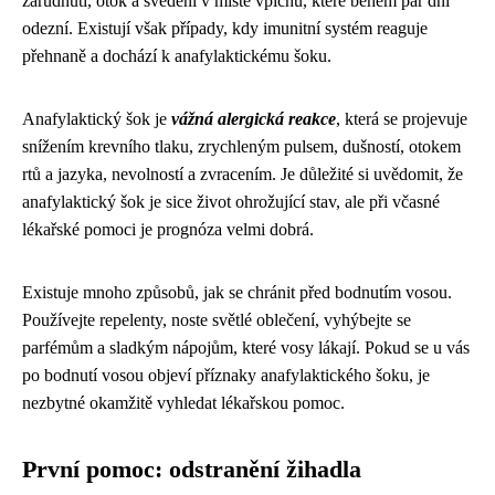
zarudnutí, otok a svědění v místě vpichu, které během pár dní
odezní. Existují však případy, kdy imunitní systém reaguje
přehnaně a dochází k anafylaktickému šoku.
Anafylaktický šok je
vážná alergická reakce
, která se projevuje
snížením krevního tlaku, zrychleným pulsem, dušností, otokem
rtů a jazyka, nevolností a zvracením. Je důležité si uvědomit, že
anafylaktický šok je sice život ohrožující stav, ale při včasné
lékařské pomoci je prognóza velmi dobrá.
Existuje mnoho způsobů, jak se chránit před bodnutím vosou.
Používejte repelenty, noste světlé oblečení, vyhýbejte se
parfémům a sladkým nápojům, které vosy lákají. Pokud se u vás
po bodnutí vosou objeví příznaky anafylaktického šoku, je
nezbytné okamžitě vyhledat lékařskou pomoc.
První pomoc: odstranění žihadla