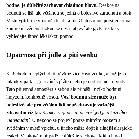
bodne, je důležité zachovat chladnou hlavu.
Reakce na
bodnutí se liší, ale většinou se jedná o bolestivé zarudnutí a otok.
Místo vpichu je vhodné chladit a použít dostupné prostředky na
zmírnění svědění. Pokud se u vás objeví alergická reakce,
vyhledejte ihned lékařskou pomoc.
Opatrnost při jídle a pití venku
S příchodem teplých dnů trávíme více času venku, ať už je to
piknik v parku, grilování s přáteli nebo jen odpočinek u vody.
Tato příjemná atmosféra s sebou ale přináší i riziko bodnutí
hmyzem, konkrétně vosou.
Vosí bodnutí sice může být
bolestivé, ale pro většinu lidí nepředstavuje vážnější
zdravotní riziko.
Reakce organismu na vosí jed je u každého
individuální.
U někoho se projeví pouze mírným otokem a
svěděním v místě vpichu, u jiného může dojít k silnější alergické
reakci. V takovém případě je důležité zachovat klid a ihned