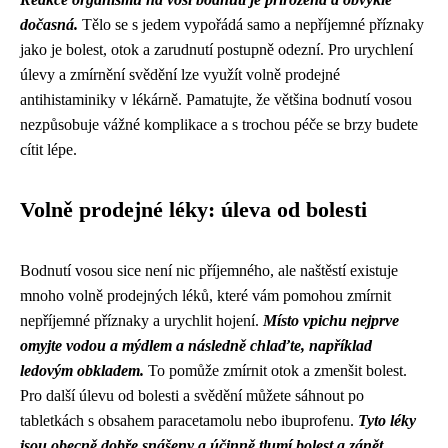
dočasná.
Tělo se s jedem vypořádá samo a nepříjemné příznaky
jako je bolest, otok a zarudnutí postupně odezní. Pro urychlení
úlevy a zmírnění svědění lze využít volně prodejné
antihistaminiky v lékárně. Pamatujte, že většina bodnutí vosou
nezpůsobuje vážné komplikace a s trochou péče se brzy budete
cítit lépe.
Volně prodejné léky: úleva od bolesti
Bodnutí vosou sice není nic příjemného, ale naštěstí existuje
mnoho volně prodejných léků, které vám pomohou zmírnit
nepříjemné příznaky a urychlit hojení.
Místo vpichu nejprve
omyjte vodou a mýdlem a následně chlaďte, například
ledovým obkladem.
To pomůže zmírnit otok a zmenšit bolest.
Pro další úlevu od bolesti a svědění můžete sáhnout po
tabletkách s obsahem paracetamolu nebo ibuprofenu.
Tyto léky
jsou obecně dobře snášeny a účinně tlumí bolest a zánět.