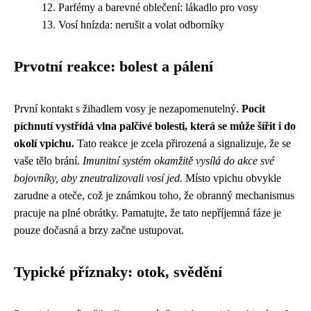
Parfémy a barevné oblečení: lákadlo pro vosy
Vosí hnízda: nerušit a volat odborníky
Prvotní reakce: bolest a pálení
První kontakt s žihadlem vosy je nezapomenutelný.
Pocit
píchnutí vystřídá vlna palčivé bolesti, která se může šířit i do
okolí vpichu.
Tato reakce je zcela přirozená a signalizuje, že se
vaše tělo brání.
Imunitní systém okamžitě vysílá do akce své
bojovníky, aby zneutralizovali vosí jed.
Místo vpichu obvykle
zarudne a oteče, což je známkou toho, že obranný mechanismus
pracuje na plné obrátky. Pamatujte, že tato nepříjemná fáze je
pouze dočasná a brzy začne ustupovat.
Typické příznaky: otok, svědění