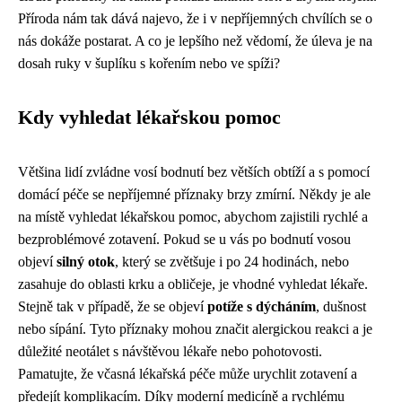
Příroda nám tak dává najevo, že i v nepříjemných chvílích se o
nás dokáže postarat. A co je lepšího než vědomí, že úleva je na
dosah ruky v šuplíku s kořením nebo ve spíži?
Kdy vyhledat lékařskou pomoc
Většina lidí zvládne vosí bodnutí bez větších obtíží a s pomocí
domácí péče se nepříjemné příznaky brzy zmírní. Někdy je ale
na místě vyhledat lékařskou pomoc, abychom zajistili rychlé a
bezproblémové zotavení. Pokud se u vás po bodnutí vosou
objeví
silný otok
, který se zvětšuje i po 24 hodinách, nebo
zasahuje do oblasti krku a obličeje, je vhodné vyhledat lékaře.
Stejně tak v případě, že se objeví
potíže s dýcháním
, dušnost
nebo sípání. Tyto příznaky mohou značit alergickou reakci a je
důležité neotálet s návštěvou lékaře nebo pohotovosti.
Pamatujte, že včasná lékařská péče může urychlit zotavení a
předejít komplikacím. Díky moderní medicíně a rychlému