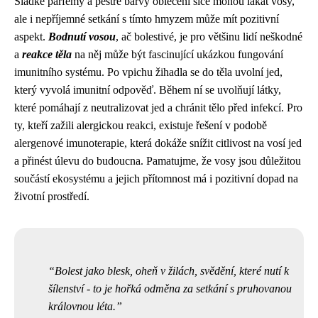
Sladké parfémy a pestré barvy oblečení sice mohou lákat vosy,
ale i nepříjemné setkání s tímto hmyzem může mít pozitivní
aspekt.
Bodnutí vosou
, ač bolestivé, je pro většinu lidí neškodné
a
reakce těla
na něj může být fascinující ukázkou fungování
imunitního systému. Po vpichu žihadla se do těla uvolní jed,
který vyvolá imunitní odpověď. Během ní se uvolňují látky,
které pomáhají z neutralizovat jed a chránit tělo před infekcí. Pro
ty, kteří zažili alergickou reakci, existuje řešení v podobě
alergenové imunoterapie, která dokáže snížit citlivost na vosí jed
a přinést úlevu do budoucna. Pamatujme, že vosy jsou důležitou
součástí ekosystému a jejich přítomnost má i pozitivní dopad na
životní prostředí.
Bolest jako blesk, oheň v žilách, svědění, které nutí k
šílenství - to je hořká odměna za setkání s pruhovanou
královnou léta.