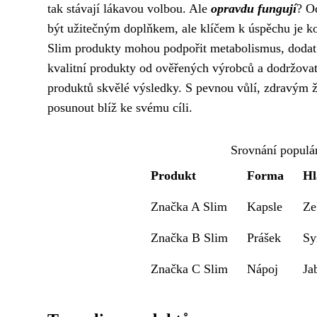
tak stávají lákavou volbou. Ale
opravdu fungují
? O
být užitečným doplňkem, ale klíčem k úspěchu je ko
Slim produkty mohou podpořit metabolismus, dodat en
kvalitní produkty od ověřených výrobců a dodržov
produktů skvělé výsledky. S pevnou vůlí, zdravým 
posunout blíž ke svému cíli.
Srovnání populár
Produkt
Forma
Hl
Značka A Slim
Kapsle
Ze
Značka B Slim
Prášek
Sy
Značka C Slim
Nápoj
Ja