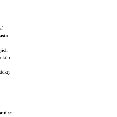
ní
asto
jich
r kilo
odukty
utí
se