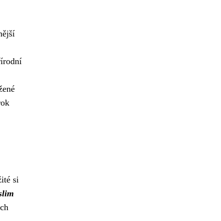
nější
řírodní
ážené
rok
ité si
slim
ích