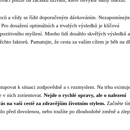
bců a vždy se řídit doporučeným dávkováním. Nezapomínejte
. Pro dosažení optimálních a trvalých výsledků je klíčová
pozitivního myšlení. Mnoho lidí dosáhlo skvělých výsledků a
těchto faktorů. Pamatujte, že cesta za vaším cílem je běh na 
istupovat k situaci zodpovědně a s rozmyslem. Na trhu existuj
 v nich zorientovat.
Nejde o rychlé opravy, ale o nalezení
s na vaší cestě za zdravějším životním stylem.
Začněte tí
 kilo před dovolenou, nebo toužíte po dlouhodobé změně a zlep