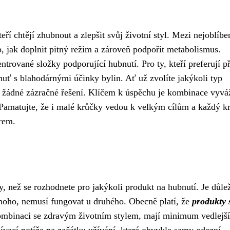
eří chtějí zhubnout a zlepšit svůj životní styl. Mezi nejoblíbe
b, jak doplnit pitný režim a zároveň podpořit metabolismus.
ntrované složky podporující hubnutí. Pro ty, kteří preferují p
huť s blahodárnými účinky bylin. Ať už zvolíte jakýkoli typ
je žádné zázračné řešení. Klíčem k úspěchu je kombinace vyv
 Pamatujte, že i malé krůčky vedou k velkým cílům a každý k
rem.
ky, než se rozhodnete pro jakýkoli produkt na hubnutí. Je důlež
dnoho, nemusí fungovat u druhého. Obecně platí, že
produkty 
ombinaci se zdravým životním stylem, mají minimum vedlejš
žívací potíže na začátku užívání, které obvykle samy odezní.