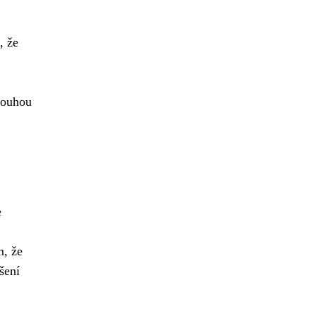
, že
dlouhou
e
m, že
šení