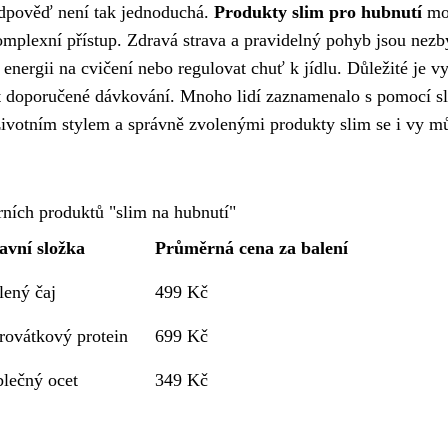
dpověď není tak jednoduchá.
Produkty slim pro hubnutí
mo
mplexní přístup. Zdravá strava a pravidelný pohyb jsou nezb
ergii na cvičení nebo regulovat chuť k jídlu. Důležité je vy
at doporučené dávkování. Mnoho lidí zaznamenalo s pomocí s
životním stylem a správně zvolenými produkty slim se i vy m
ních produktů "slim na hubnutí"
avní složka
Průměrná cena za balení
lený čaj
499 Kč
rovátkový protein
699 Kč
blečný ocet
349 Kč