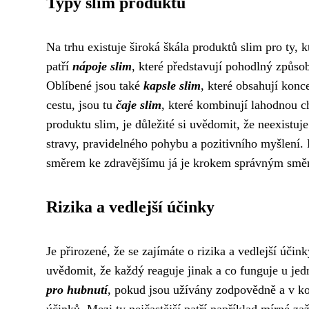
Typy slim produktů
Na trhu existuje široká škála produktů slim pro ty, kt
patří
nápoje slim
, které představují pohodlný způso
Oblíbené jsou také
kapsle slim
, které obsahují konce
cestu, jsou tu
čaje slim
, které kombinují lahodnou c
produktu slim, je důležité si uvědomit, že neexistu
stravy, pravidelného pohybu a pozitivního myšlení.
směrem ke zdravějšímu já je krokem správným smě
Rizika a vedlejší účinky
Je přirozené, že se zajímáte o rizika a vedlejší účin
uvědomit, že každý reaguje jinak a co funguje u je
pro hubnutí
, pokud jsou užívány zodpovědně a v k
účinků. Mezi ty nejčastější patří například mírné za