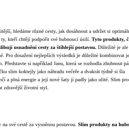
itější, hledáme různé cesty, jak dosáhnout a udržet si optimál
ty, kteří chtějí podpořit své hubnoucí úsilí.
Tyto produkty, č
ibují usnadnění cesty za štíhlejší postavou.
Důležité je ale
. Pro dosažení nejlepších výsledků je důležité kombinovat je
 Představte si například Janu, která se rozhodla zhubnout pá
čku slim koktejly jako náhradu večeře a dvakrát týdně si šla
hčí a plná energie a její nové šaty jí padly jako ulité. Slim pr
 zdravější životní styl.
ky na své cestě za vysněnou postavou.
Slim produkty na hubn