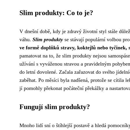
Slim produkty: Co to je?
V dnešní době, kdy je zdravý životní styl stále důlež
váhu.
Slim produkty
se stávají populární volbou pro 
ve formě doplňků stravy, koktejlů nebo tyčinek, sl
pamatovat na to, že slim produkty nejsou samospásné
užívání s vyváženou stravou a pravidelným pohybem.
do letní dovolené. Začala zařazovat do svého jídelní
zaběhat. Po měsíci byla nadšená, protože se cítila le
jí pomohly překonat počáteční překážky a nastartovat
Fungují slim produkty?
Mnoho lidí sní o štíhlejší postavě a hledá pomocní