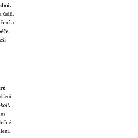
idmi.
 úsilí.
učení a
péče.
zší
eré
adšení
kolí.
ným
lečné
lení.