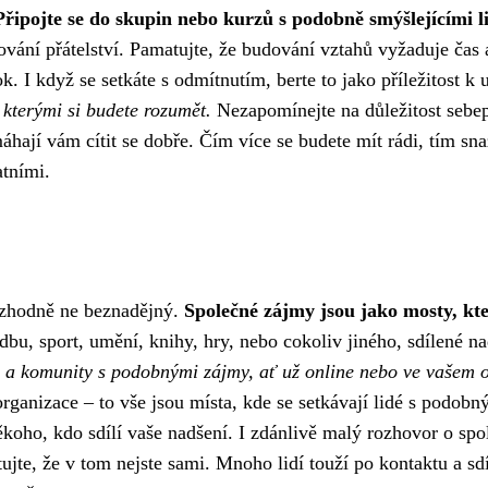
Připojte se do skupin nebo kurzů s podobně smýšlejícími l
ání přátelství. Pamatujte, že budování vztahů vyžaduje čas a
k. I když se setkáte s odmítnutím, berte to jako příležitost k 
 kterými si budete rozumět.
Nezapomínejte na důležitost sebe
áhají vám cítit se dobře. Čím více se budete mít rádi, tím sna
atními.
 rozhodně ne beznadějný.
Společné zájmy jsou jako mosty, kt
dbu, sport, umění, knihy, hry, nebo cokoliv jiného, sdílené n
 a komunity s podobnými zájmy, ať už online nebo ve vašem o
rganizace – to vše jsou místa, kde se setkávají lidé s podob
ěkoho, kdo sdílí vaše nadšení. I zdánlivě malý rozhovor o spo
jte, že v tom nejste sami. Mnoho lidí touží po kontaktu a sdí