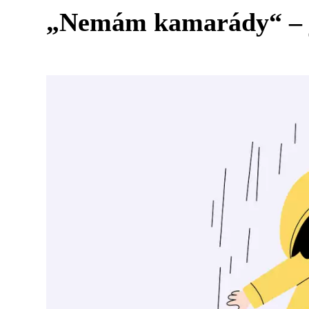
„Nemám kamarády“ – j