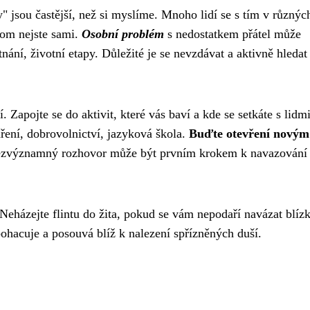
jsou častější, než si myslíme. Mnoho lidí se s tím v různýc
 tom nejste sami.
Osobní problém
s nedostatkem přátel může
ání, životní etapy. Důležité je se nevzdávat a aktivně hledat
 Zapojte se do aktivit, které vás baví a kde se setkáte s lidmi
ření, dobrovolnictví, jazyková škola.
Buďte otevření novým
ezvýznamný rozhovor může být prvním krokem k navazování
 Neházejte flintu do žita, pokud se vám nepodaří navázat blíz
bohacuje a posouvá blíž k nalezení spřízněných duší.