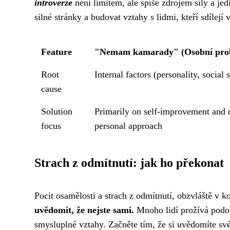
introverze
není limitem, ale spíše zdrojem síly a jed
silné stránky a budovat vztahy s lidmi, kteří sdílejí
Feature
"Nemam kamarady" (Osobní pro
Root
Internal factors (personality, social s
cause
Solution
Primarily on self-improvement and
focus
personal approach
Strach z odmítnutí: jak ho překonat
Pocit osamělosti a strach z odmítnutí, obzvláště v k
uvědomit, že nejste sami.
Mnoho lidí prožívá podobn
smysluplné vztahy. Začněte tím, že si uvědomíte sv