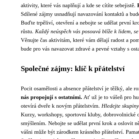
aktivity, které vás naplňují a kde se cítíte sebejistě.
Sdílené zájmy usnadňují navazování kontaktů a budov
Buďte trpěliví, otevření a nebojte se udělat první kro
růstu.
Každý neúspěch vás posouvá blíže k lidem, se
Věnujte čas aktivitám, které vám dělají radost a pom
bude pro vás navazovat zdravé a pevné vztahy s ost
Společné zájmy: klíč k přátelství
Pocit osamělosti a absence přátelství je těžký, ale
nás propojují s ostatními.
Ať už je to vášeň pro hu
otevírá dveře k novým přátelstvím.
Hledejte skupiny
Kurzy, workshopy, sportovní kluby, dobrovolnické o
smýšlením. Nebojte se udělat první krok a oslovit n
vášni může být zárodkem krásného přátelství. Pamatu