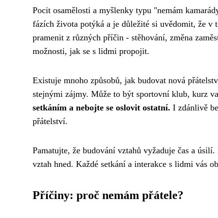
Pocit osamělosti a myšlenky typu "nemám kamarády" 
fázích života potýká a je důležité si uvědomit, že v
pramenit z různých příčin - stěhování, změna zaměstn
možnosti, jak se s lidmi propojit.
Existuje mnoho způsobů, jak budovat nová přátelství.
stejnými zájmy. Může to být sportovní klub, kurz va
setkáním a nebojte se oslovit ostatní.
I zdánlivě b
přátelství.
Pamatujte, že budování vztahů vyžaduje čas a úsilí.
vztah hned. Každé setkání a interakce s lidmi vás o
Příčiny: proč nemám přátele?