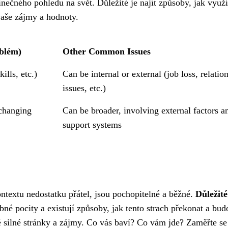
inečného pohledu na svět. Důležité je najít způsoby, jak využí
 vaše zájmy a hodnoty.
blém)
Other Common Issues
kills, etc.)
Can be internal or external (job loss, relatio
issues, etc.)
 changing
Can be broader, involving external factors a
support systems
ontextu nedostatku přátel, jsou pochopitelné a běžné.
Důležité 
é pocity a existují způsoby, jak tento strach překonat a bud
é silné stránky a zájmy. Co vás baví? Co vám jde? Zaměřte se