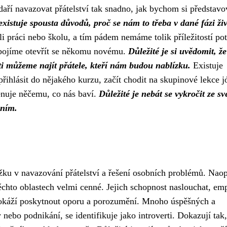
ří navazovat přátelství tak snadno, jak bychom si představov
 existuje spousta důvodů, proč se nám to třeba v dané fázi ži
 práci nebo školu, a tím pádem nemáme tolik příležitostí pot
e bojíme otevřít se někomu novému.
Důležité je si uvědomit, že
sti můžeme najít přátele, kteří nám budou nablízku.
Existuje
řihlásit do nějakého kurzu, začít chodit na skupinové lekce j
věnuje něčemu, co nás baví.
Důležité je nebát se vykročit ze sv
áním.
žku v navazování přátelství a řešení osobních problémů. Nao
těchto oblastech velmi cenné. Jejich schopnost naslouchat, emp
í dokáží poskytnout oporu a porozumění. Mnoho úspěšných a
 nebo podnikání, se identifikuje jako introverti. Dokazují tak,