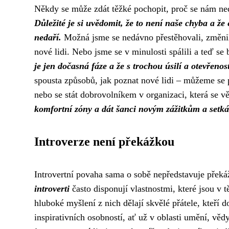
Někdy se může zdát těžké pochopit, proč se nám neda
Důležité je si uvědomit, že to není naše chyba a že
nedaří.
Možná jsme se nedávno přestěhovali, změnili
nové lidi. Nebo jsme se v minulosti spálili a teď s
je jen dočasná fáze a že s trochou úsilí a otevřeno
spousta způsobů, jak poznat nové lidi – můžeme se p
nebo se stát dobrovolníkem v organizaci, která se 
komfortní zóny a dát šanci novým zážitkům a setk
Introverze není překážkou
Introvertní povaha sama o sobě nepředstavuje překá
introverti
často disponují vlastnostmi, které jsou v 
hluboké myšlení z nich dělají skvělé přátele, kteř
inspirativních osobností, ať už v oblasti umění, vědy