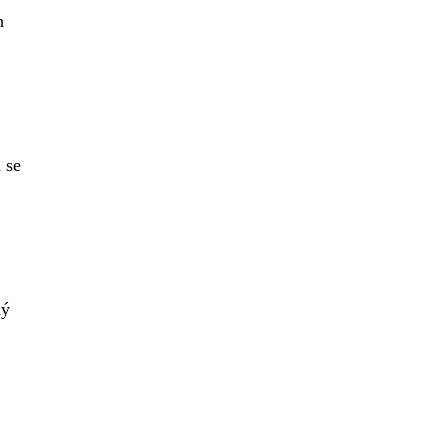
h
 se
ký