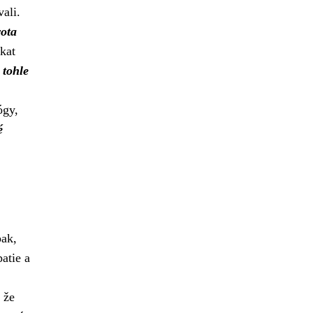
ali.
vota
kat
 tohle
ógy,
é
pak,
atie a
 že