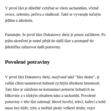
V první fázi je důležité vyhýbat se všem sacharidům, včetně
ovoce, zeleniny, pečiva a sladkostí. Také se vyvarujte tučným
jídlům a alkoholu.
Pamatujte, že první fáze Dukanowy diety je pouze začátkem. Po
jejím ukončení je nutné přejít do další fáze a postupně do
jídelníčku zařazovat další potraviny.
Povolené potraviny
V první fázi Dukanovy diety, nazývané také "fáze útoku", je
vaším cílem nastartovat hubnutí rychlým úbytkem hmotnosti.
Tato fáze je založena na konzumaci potravin bohatých na
bílkoviny a s nízkým obsahem tuku a sacharidů. Povolené
potraviny v této fázi zahrnují: libové hovězí, telecí, kuřecí a krůtí
maso bez kůže, ryby a mořské plody veškeré druhy, vejce