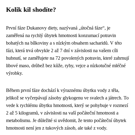
Kolik kil shodíte?
První fáze Dukanovy diety, nazývaná „útočná fáze“, je
zaměřená na rychlý úbytek hmotnosti konzumací potravin
bohatých na bílkoviny a s nízkým obsahem sacharidů. V této
fázi, která trvá obvykle 2 až 7 dní v závislosti na vašem cíli
hubnutí, se zaměřujete na 72 povolených potravin, které zahrnují
libové maso, drůbež bez kůže, ryby, vejce a nízkotučné mléčné
výrobky.
Během první fáze dochází k výraznému úbytku vody z těla,
jelikož se vyčerpávají zásoby glykogenu ve svalech a játrech. To
vede k rychlému úbytku hmotnosti, který se pohybuje v rozmezí
2 až 5 kilogramů, v závislosti na vaší počáteční hmotnosti a
metabolismu. Je důležité si uvědomit, že tento počáteční úbytek
hmotnosti není jen z tukových zásob, ale také z vody.