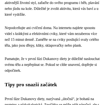
aktivnější životní styl, zařaďte do svého programu i běh, plavání
nebo jízdu na kole. Důležité je zvolit aktivitu, která vás baví a u
které vydržíte.
Nepodceňujte ani cvičení doma. Na internetu najdete spoustu
videí s krátkými a efektivními cviky, které vám nezaberou více
než 15 minut denně. Zaměřte se na cviky posilující svaly celého
těla, jako jsou dřepy, kliky, sklapovačky nebo plank.
Pamatujte, že v první fázi Dukanovy diety je důležité naslouchat
svému tělu a nepřepínat se. Pokud se cítíte unavení, dopřejte si
odpočinek.
Tipy pro snazší začátek
První fáze Dukanovy diety, nazývaná „útočná“, je bohatá na
proteiny a nízkokalorická. Zpočátku se může zdát náročná, ale s