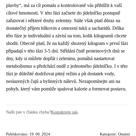
plavby“, má za cíl pomalu a kontrolovaně vás přiblížit k vaší
cílové hmotnosti. V této fázi začnete do jídelníčku postupně
zařazovat i některé druhy zeleniny. Stále však platí důraz na
dostatečný příjem bílkovin a omezení tuků a sacharidů. Délka
této fáze je individuální a závisí na tom, kolik kilogramů chcete
shodit. Obecně platí, že na každý shozený kilogram v první fázi
připadají v této fázi 3-5 dní. Střídání čistě proteinových dnů se
dny, kdy si můžete dopřát i zeleninu, pomáhá nastartovat
metabolismus a předchází nudě z jednotného jídelníčku. I v této
fázi je důležité dodržovat pitný režim a pít dostatek vody,
neslazených čajů a bylinných nálevů. Nezapomínejte ani na
pohyb, který vám pomůže spalovat kalorie a formovat postavu.
Našli jste v článku chybu?
Kontaktujte nás
Publikováno: 19. 06. 2024
Kategorie:
Ostatní