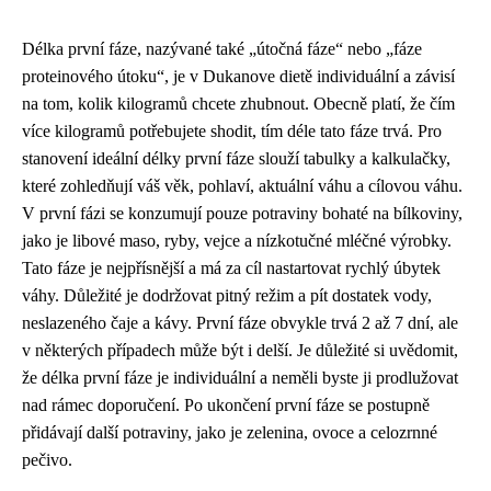
Délka první fáze, nazývané také „útočná fáze“ nebo „fáze
proteinového útoku“, je v Dukanove dietě individuální a závisí
na tom, kolik kilogramů chcete zhubnout. Obecně platí, že čím
více kilogramů potřebujete shodit, tím déle tato fáze trvá. Pro
stanovení ideální délky první fáze slouží tabulky a kalkulačky,
které zohledňují váš věk, pohlaví, aktuální váhu a cílovou váhu.
V první fázi se konzumují pouze potraviny bohaté na bílkoviny,
jako je libové maso, ryby, vejce a nízkotučné mléčné výrobky.
Tato fáze je nejpřísnější a má za cíl nastartovat rychlý úbytek
váhy. Důležité je dodržovat pitný režim a pít dostatek vody,
neslazeného čaje a kávy. První fáze obvykle trvá 2 až 7 dní, ale
v některých případech může být i delší. Je důležité si uvědomit,
že délka první fáze je individuální a neměli byste ji prodlužovat
nad rámec doporučení. Po ukončení první fáze se postupně
přidávají další potraviny, jako je zelenina, ovoce a celozrnné
pečivo.