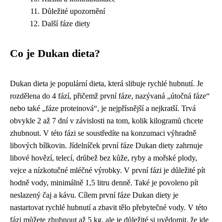
Důležité upozornění
Další fáze diety
Co je Dukan dieta?
Dukan dieta je populární dieta, která slibuje rychlé hubnutí. Je
rozdělena do 4 fází, přičemž první fáze, nazývaná „útočná fáze“
nebo také „fáze proteinová“, je nejpřísnější a nejkratší. Trvá
obvykle 2 až 7 dní v závislosti na tom, kolik kilogramů chcete
zhubnout. V této fázi se soustředíte na konzumaci výhradně
libových bílkovin. Jídelníček první fáze Dukan diety zahrnuje
libové hovězí, telecí, drůbež bez kůže, ryby a mořské plody,
vejce a nízkotučné mléčné výrobky. V první fázi je důležité pít
hodně vody, minimálně 1,5 litru denně. Také je povoleno pít
neslazený čaj a kávu. Cílem první fáze Dukan diety je
nastartovat rychlé hubnutí a zbavit tělo přebytečné vody. V této
fázi můžete zhubnout až 5 kg, ale je důležité si uvědomit, že jde