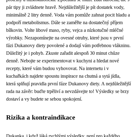
pár tipy ji zvládnete hravě. Nejdůležitější je pít dostatek vody,
minimálně 2 litry denně. Voda vám pomůže zahnat pocit hladu a
podpoří metabolismus. Dále se zaměřte na dostatečný příjem
bílkovin. Volte libové maso, ryby, vejca a nízkotučné mléčné
výrobky. Nezapomínejte na ovesné otruby, které jsou v první
fázi Dukanovy diety povolené a dodají vám potřebnou vlákninu.
Důležitý je i pohyb. Zkuste zařadit alespoň 30 minut chůze
denně. Nebojte se experimentovat v kuchyni a hledat nové
recepty, které vám budou vyhovovat. Na internetu i v
kuchařkách najdete spoustu inspirace na chutná a sytá jídla,
která splňují pravidla první fáze Dukanovy diety. A nejdůležitější
rada na závěr: buďte trpěliví a nevzdávejte to! Výsledky se brzy
dostaví a vy budete se sebou spokojení.
Rizika a kontraindikace
Dukanka, i když láká rychlými výsledky, není pro každého.