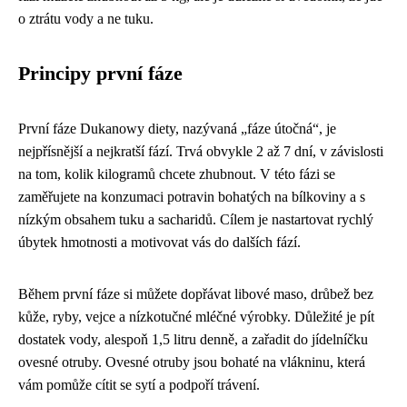
o ztrátu vody a ne tuku.
Principy první fáze
První fáze Dukanowy diety, nazývaná „fáze útočná“, je
nejpřísnější a nejkratší fází. Trvá obvykle 2 až 7 dní, v závislosti
na tom, kolik kilogramů chcete zhubnout. V této fázi se
zaměřujete na konzumaci potravin bohatých na bílkoviny a s
nízkým obsahem tuku a sacharidů. Cílem je nastartovat rychlý
úbytek hmotnosti a motivovat vás do dalších fází.
Během první fáze si můžete dopřávat libové maso, drůbež bez
kůže, ryby, vejce a nízkotučné mléčné výrobky. Důležité je pít
dostatek vody, alespoň 1,5 litru denně, a zařadit do jídelníčku
ovesné otruby. Ovesné otruby jsou bohaté na vlákninu, která
vám pomůže cítit se sytí a podpoří trávení.