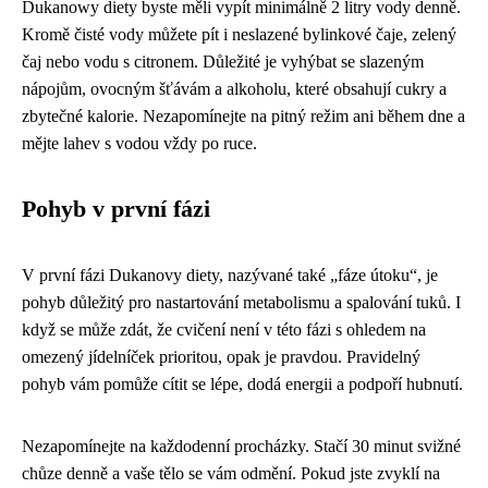
Dukanowy diety byste měli vypít minimálně 2 litry vody denně.
Kromě čisté vody můžete pít i neslazené bylinkové čaje, zelený
čaj nebo vodu s citronem. Důležité je vyhýbat se slazeným
nápojům, ovocným šťávám a alkoholu, které obsahují cukry a
zbytečné kalorie. Nezapomínejte na pitný režim ani během dne a
mějte lahev s vodou vždy po ruce.
Pohyb v první fázi
V první fázi Dukanovy diety, nazývané také „fáze útoku“, je
pohyb důležitý pro nastartování metabolismu a spalování tuků. I
když se může zdát, že cvičení není v této fázi s ohledem na
omezený jídelníček prioritou, opak je pravdou. Pravidelný
pohyb vám pomůže cítit se lépe, dodá energii a podpoří hubnutí.
Nezapomínejte na každodenní procházky. Stačí 30 minut svižné
chůze denně a vaše tělo se vám odmění. Pokud jste zvyklí na