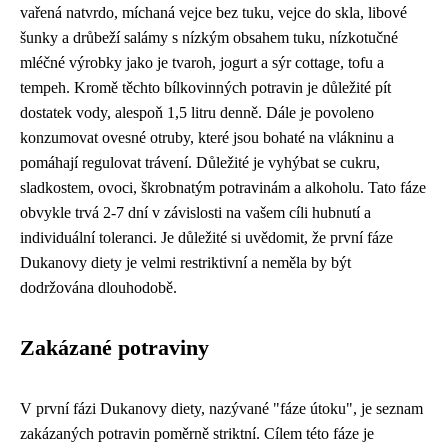
vařená natvrdo, míchaná vejce bez tuku, vejce do skla, libové
šunky a drůbeží salámy s nízkým obsahem tuku, nízkotučné
mléčné výrobky jako je tvaroh, jogurt a sýr cottage, tofu a
tempeh. Kromě těchto bílkovinných potravin je důležité pít
dostatek vody, alespoň 1,5 litru denně. Dále je povoleno
konzumovat ovesné otruby, které jsou bohaté na vlákninu a
pomáhají regulovat trávení. Důležité je vyhýbat se cukru,
sladkostem, ovoci, škrobnatým potravinám a alkoholu. Tato fáze
obvykle trvá 2-7 dní v závislosti na vašem cíli hubnutí a
individuální toleranci. Je důležité si uvědomit, že první fáze
Dukanovy diety je velmi restriktivní a neměla by být
dodržována dlouhodobě.
Zakázané potraviny
V první fázi Dukanovy diety, nazývané "fáze útoku", je seznam
zakázaných potravin poměrně striktní. Cílem této fáze je