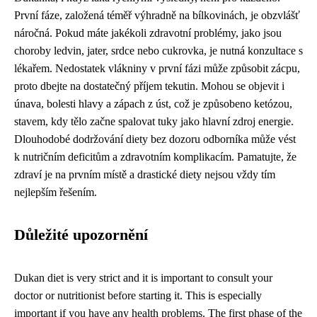
První fáze, založená téměř výhradně na bílkovinách, je obzvlášť
náročná. Pokud máte jakékoli zdravotní problémy, jako jsou
choroby ledvin, jater, srdce nebo cukrovka, je nutná konzultace s
lékařem. Nedostatek vlákniny v první fázi může způsobit zácpu,
proto dbejte na dostatečný příjem tekutin. Mohou se objevit i
únava, bolesti hlavy a zápach z úst, což je způsobeno ketózou,
stavem, kdy tělo začne spalovat tuky jako hlavní zdroj energie.
Dlouhodobé dodržování diety bez dozoru odborníka může vést
k nutričním deficitům a zdravotním komplikacím. Pamatujte, že
zdraví je na prvním místě a drastické diety nejsou vždy tím
nejlepším řešením.
Důležité upozornění
Dukan diet is very strict and it is important to consult your
doctor or nutritionist before starting it. This is especially
important if you have any health problems. The first phase of the