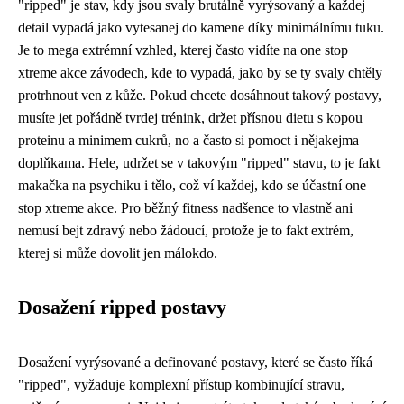
"ripped" je stav, kdy jsou svaly brutálně vyrýsovaný a každej
detail vypadá jako vytesanej do kamene díky minimálnímu tuku.
Je to mega extrémní vzhled, kterej často vidíte na one stop
xtreme akce závodech, kde to vypadá, jako by se ty svaly chtěly
protrhnout ven z kůže. Pokud chcete dosáhnout takový postavy,
musíte jet pořádně tvrdej trénink, držet přísnou dietu s kopou
proteinu a minimem cukrů, no a často si pomoct i nějakejma
doplňkama. Hele, udržet se v takovým "ripped" stavu, to je fakt
makačka na psychiku i tělo, což ví každej, kdo se účastní one
stop xtreme akce. Pro běžný fitness nadšence to vlastně ani
nemusí bejt zdravý nebo žádoucí, protože je to fakt extrém,
kterej si může dovolit jen málokdo.
Dosažení ripped postavy
Dosažení vyrýsované a definované postavy, které se často říká
"ripped", vyžaduje komplexní přístup kombinující stravu,