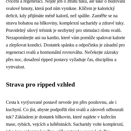
cvičení a regeneraci. Nejde jen o ztrátu tuku, ale také o budování
svalové hmoty, která pod ním vynikne. Klíčem je kalorický
deficit, kdy přijímáte méně kalorií, než spálíte. Zaměřte se na
stravu bohatou na bílkoviny, komplexní sacharidy a zdravé tuky.
Pravidelný silový trénink je nezbytný pro stimulaci růstu svalů.
Nezapomínejte ani na kardio, které vám pomůže spalovat kalorie
a zlepšovat kondici. Dostatek spánku a odpočinku je zásadní pro
regeneraci svalů a hormonální rovnováhu. Nečekejte zázraky
přes noc, dosažení ripped postavy vyžaduje čas, disciplínu a
vytrvalost.
Strava pro ripped vzhled
Cesta k vyrýsované postavě nevede jen přes posilovnu, ale i
kuchyní. Co jíst, abyste podpořili růst svalů a zároveň odbourali
tuk? Základem je dostatek bílkovin, které najdete v kuřecím
mase, rybách, vejcích a luštěninách. Sacharidy volte komplexní,