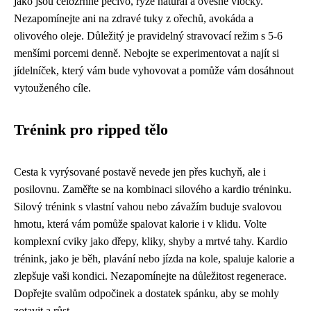
jako jsou celozrnné pečivo, rýže natural a ovesné vločky.
Nezapomínejte ani na zdravé tuky z ořechů, avokáda a
olivového oleje. Důležitý je pravidelný stravovací režim s 5-6
menšími porcemi denně. Nebojte se experimentovat a najít si
jídelníček, který vám bude vyhovovat a pomůže vám dosáhnout
vytouženého cíle.
Trénink pro ripped tělo
Cesta k vyrýsované postavě nevede jen přes kuchyň, ale i
posilovnu. Zaměřte se na kombinaci silového a kardio tréninku.
Silový trénink s vlastní vahou nebo závažím buduje svalovou
hmotu, která vám pomůže spalovat kalorie i v klidu. Volte
komplexní cviky jako dřepy, kliky, shyby a mrtvé tahy. Kardio
trénink, jako je běh, plavání nebo jízda na kole, spaluje kalorie a
zlepšuje vaši kondici. Nezapomínejte na důležitost regenerace.
Dopřejte svalům odpočinek a dostatek spánku, aby se mohly
zotavit a růst.