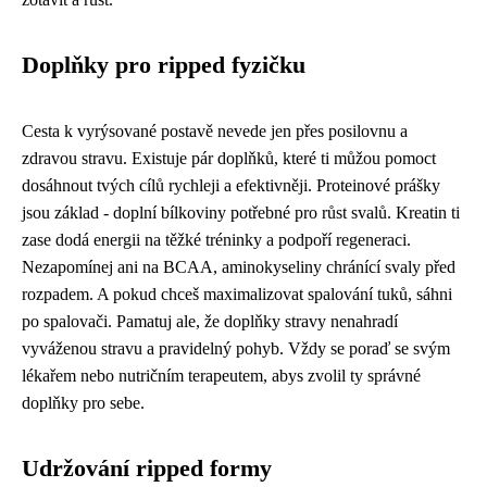
Doplňky pro ripped fyzičku
Cesta k vyrýsované postavě nevede jen přes posilovnu a
zdravou stravu. Existuje pár doplňků, které ti můžou pomoct
dosáhnout tvých cílů rychleji a efektivněji. Proteinové prášky
jsou základ - doplní bílkoviny potřebné pro růst svalů. Kreatin ti
zase dodá energii na těžké tréninky a podpoří regeneraci.
Nezapomínej ani na BCAA, aminokyseliny chránící svaly před
rozpadem. A pokud chceš maximalizovat spalování tuků, sáhni
po spalovači. Pamatuj ale, že doplňky stravy nenahradí
vyváženou stravu a pravidelný pohyb. Vždy se poraď se svým
lékařem nebo nutričním terapeutem, abys zvolil ty správné
doplňky pro sebe.
Udržování ripped formy