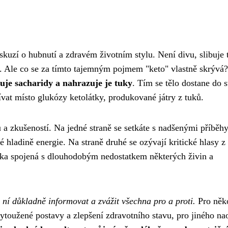
skuzí o hubnutí a zdravém životním stylu. Není divu, slibuje t
u. Ale co se za tímto tajemným pojmem "keto" vlastně skrývá
uje sacharidy a nahrazuje je tuky
. Tím se tělo dostane do 
ívat místo glukózy ketolátky, produkované játry z tuků.
 a zkušeností. Na jedné straně se setkáte s nadšenými příběh
hladině energie. Na straně druhé se ozývají kritické hlasy z
ika spojená s dlouhodobým nedostatkem některých živin a
 o ní důkladně informovat a zvážit všechna pro a proti.
Pro něk
ytoužené postavy a zlepšení zdravotního stavu, pro jiného na