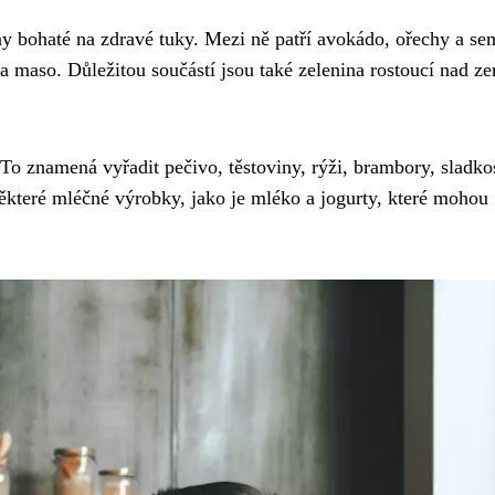
ny bohaté na zdravé tuky. Mezi ně patří avokádo, ořechy a se
 a maso. Důležitou součástí jsou také zelenina rostoucí nad ze
 To znamená vyřadit pečivo, těstoviny, rýži, brambory, sladkos
 některé mléčné výrobky, jako je mléko a jogurty, které mohou