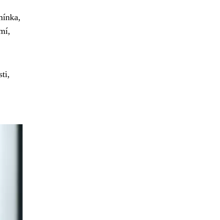
mínka,
mí,
ti,