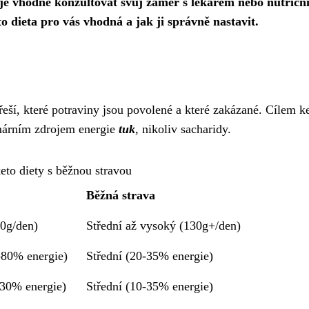
je vhodné konzultovat svůj záměr s lékařem nebo nutričn
o dieta pro vás vhodná a jak ji správně nastavit.
 řeší, které potraviny jsou povolené a které zakázané. Cílem k
imárním zdrojem energie
tuk
, nikoliv sacharidy.
eto diety s běžnou stravou
Běžná strava
0g/den)
Střední až vysoký (130g+/den)
-80% energie)
Střední (20-35% energie)
-30% energie)
Střední (10-35% energie)