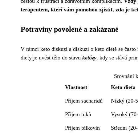
cestou k frustraci a zdravotním komplikacím.
Vždy 
terapeutem, kteří vám pomohou zjistit, zda je ket
Potraviny povolené a zakázané
V rámci keto diskuzí a diskuzí o keto dietě se často
diety je uvést tělo do stavu
ketózy
, kdy se stává pr
Srovnání k
Vlastnost
Keto dieta
Příjem sacharidů
Nízký (20-5
Příjem tuků
Vysoký (70
Příjem bílkovin
Střední (20