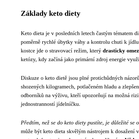
Základy keto diety
Keto dieta je v posledních letech častým tématem di
poměrně rychlé úbytky váhy a kontrolu chuti k jídl
kostce jde o stravovací režim, který
drasticky omez
ketózy, kdy začíná jako primární zdroj energie využ
Diskuze o keto dietě jsou plné protichůdných názorů
shozených kilogramech, potlačeném hladu a zlepšené 
odborníků na výživu, kteří upozorňují na možná riz
jednostranností jídelníčku.
Předtím, než se do keto diety pustíte, je důležité se
může být keto dieta skvělým nástrojem k dosažení v