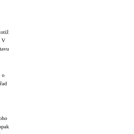
otiž
? V
stavu
y o
 řad
oho
opak