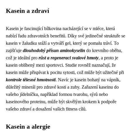
Kasein a zdraví
Kasein je fascinující bílkovina nacházející se v mléce, která
nabízí řadu zdravotních benefitů. Díky své jedinečné struktuře se
kasein v žaludku sráží a vytváří gel, který se pomalu tráví. To
zajišťuje
dlouhodobý přísun aminokyselin
do krevního oběhu,
což je ideální pro
růst a regeneraci svalové hmoty
, a proto je
kasein oblíbený mezi sportovci. Studie rovněž naznačují, že
kasein může přispívat k pocitu sytosti, což může být užitečné při
kontrole tělesné hmotnosti
. Navíc je kasein bohatý na vápník,
důležitý minerál pro zdravé kosti a zuby. Zařazení kaseinu do
vašeho jídelníčku, například formou tvarohu, sýrů nebo
kaseinového proteinu, může být skvělým krokem k podpoře
vašeho zdraví a dosažení vašich fitness cílů.
Kasein a alergie