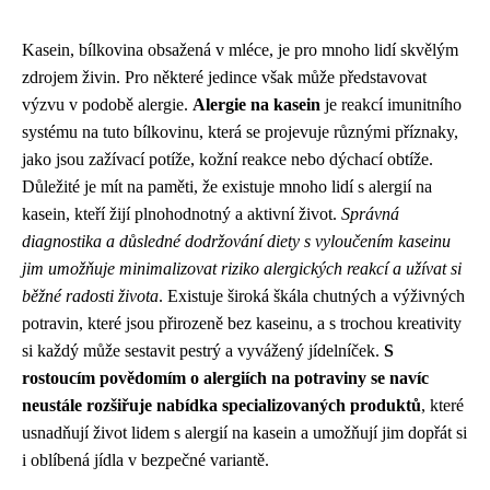
Kasein, bílkovina obsažená v mléce, je pro mnoho lidí skvělým
zdrojem živin. Pro některé jedince však může představovat
výzvu v podobě alergie.
Alergie na kasein
je reakcí imunitního
systému na tuto bílkovinu, která se projevuje různými příznaky,
jako jsou zažívací potíže, kožní reakce nebo dýchací obtíže.
Důležité je mít na paměti, že existuje mnoho lidí s alergií na
kasein, kteří žijí plnohodnotný a aktivní život.
Správná
diagnostika a důsledné dodržování diety s vyloučením kaseinu
jim umožňuje minimalizovat riziko alergických reakcí a užívat si
běžné radosti života
. Existuje široká škála chutných a výživných
potravin, které jsou přirozeně bez kaseinu, a s trochou kreativity
si každý může sestavit pestrý a vyvážený jídelníček.
S
rostoucím povědomím o alergiích na potraviny se navíc
neustále rozšiřuje nabídka specializovaných produktů
, které
usnadňují život lidem s alergií na kasein a umožňují jim dopřát si
i oblíbená jídla v bezpečné variantě.