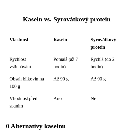
Kasein vs. Syrovátkový protein
Vlastnost
Kasein
Syrovátkový
protein
Rychlost
Pomalá (až 7
Rychlá (do 2
vstřebávání
hodin)
hodin)
Obsah bílkovin na
Až 90 g
Až 90 g
100 g
Vhodnost před
Ano
Ne
spaním
0 Alternativy kaseinu