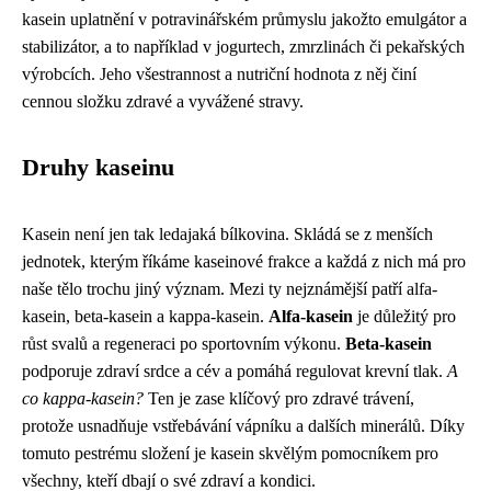
kasein uplatnění v potravinářském průmyslu jakožto emulgátor a
stabilizátor, a to například v jogurtech, zmrzlinách či pekařských
výrobcích. Jeho všestrannost a nutriční hodnota z něj činí
cennou složku zdravé a vyvážené stravy.
Druhy kaseinu
Kasein není jen tak ledajaká bílkovina. Skládá se z menších
jednotek, kterým říkáme kaseinové frakce a každá z nich má pro
naše tělo trochu jiný význam. Mezi ty nejznámější patří alfa-
kasein, beta-kasein a kappa-kasein.
Alfa-kasein
je důležitý pro
růst svalů a regeneraci po sportovním výkonu.
Beta-kasein
podporuje zdraví srdce a cév a pomáhá regulovat krevní tlak.
A
co kappa-kasein?
Ten je zase klíčový pro zdravé trávení,
protože usnadňuje vstřebávání vápníku a dalších minerálů. Díky
tomuto pestrému složení je kasein skvělým pomocníkem pro
všechny, kteří dbají o své zdraví a kondici.