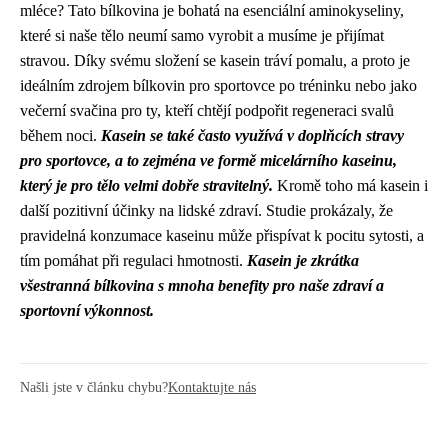
mléce? Tato bílkovina je bohatá na esenciální aminokyseliny,
které si naše tělo neumí samo vyrobit a musíme je přijímat
stravou. Díky svému složení se kasein tráví pomalu, a proto je
ideálním zdrojem bílkovin pro sportovce po tréninku nebo jako
večerní svačina pro ty, kteří chtějí podpořit regeneraci svalů
během noci.
Kasein se také často využívá v doplňcích stravy
pro sportovce, a to zejména ve formě micelárního kaseinu,
který je pro tělo velmi dobře stravitelný.
Kromě toho má kasein i
další pozitivní účinky na lidské zdraví. Studie prokázaly, že
pravidelná konzumace kaseinu může přispívat k pocitu sytosti, a
tím pomáhat při regulaci hmotnosti.
Kasein je zkrátka
všestranná bílkovina s mnoha benefity pro naše zdraví a
sportovní výkonnost.
Našli jste v článku chybu?
Kontaktujte nás