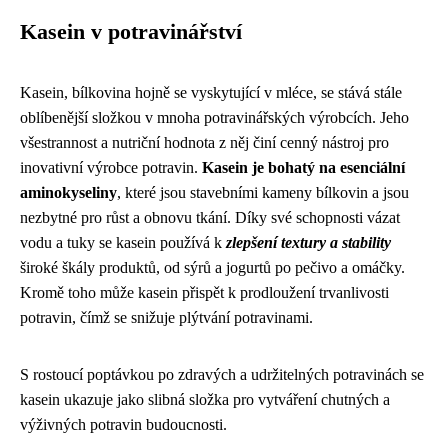
Kasein v potravinářství
Kasein, bílkovina hojně se vyskytující v mléce, se stává stále
oblíbenější složkou v mnoha potravinářských výrobcích. Jeho
všestrannost a nutriční hodnota z něj činí cenný nástroj pro
inovativní výrobce potravin.
Kasein je bohatý na esenciální
aminokyseliny
, které jsou stavebními kameny bílkovin a jsou
nezbytné pro růst a obnovu tkání. Díky své schopnosti vázat
vodu a tuky se kasein používá k
zlepšení textury a stability
široké škály produktů, od sýrů a jogurtů po pečivo a omáčky.
Kromě toho může kasein přispět k prodloužení trvanlivosti
potravin, čímž se snižuje plýtvání potravinami.
S rostoucí poptávkou po zdravých a udržitelných potravinách se
kasein ukazuje jako slibná složka pro vytváření chutných a
výživných potravin budoucnosti.