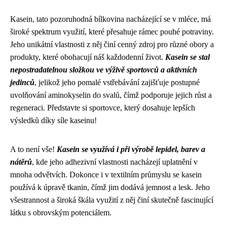
Kasein, tato pozoruhodná bílkovina nacházející se v mléce, má
široké spektrum využití, které přesahuje rámec pouhé potraviny.
Jeho unikátní vlastnosti z něj činí cenný zdroj pro různé obory a
produkty, které obohacují náš každodenní život.
Kasein se stal
nepostradatelnou složkou ve výživě sportovců a aktivních
jedinců
, jelikož jeho pomalé vstřebávání zajišťuje postupné
uvolňování aminokyselin do svalů, čímž podporuje jejich růst a
regeneraci. Představte si sportovce, který dosahuje lepších
výsledků díky síle kaseinu!
A to není vše!
Kasein se využívá i při výrobě lepidel, barev a
nátěrů
, kde jeho adhezivní vlastnosti nacházejí uplatnění v
mnoha odvětvích. Dokonce i v textilním průmyslu se kasein
používá k úpravě tkanin, čímž jim dodává jemnost a lesk. Jeho
všestrannost a široká škála využití z něj činí skutečně fascinující
látku s obrovským potenciálem.