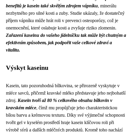
benefitů je kasein také skvělým zdrojem vápníku
, minerálu
nezbytného pro silné kosti a zuby. Studie ukázaly, že dostatečný
příjem vápníku může hrát roli v prevenci osteoporózy, což je
onemocnění, které oslabuje kosti a zvyšuje riziko zlomenin.
Zařazení kaseinu do vašeho jídelníčku tak může být chutným a
efektivním způsobem, jak podpořit vaše celkové zdraví a
vitalitu.
Výskyt kaseinu
Kasein, tato pozoruhodná bílkovina, se přirozeně vyskytuje v
mléce savců, přičemž kravské mléko představuje jeho nejbohatší
zdroj.
Kasein tvoří až 80 % celkového obsahu bílkovin v
kravském mléce
, čímž mu propůjčuje jeho charakteristickou
bílou barvu a krémovou texturu. Díky své výjimečné schopnosti
tvořit gel v kyselém prostředí hraje kasein klíčovou roli při
výrobě sýrů a dalších mléčných produktů. Kromě toho nachází