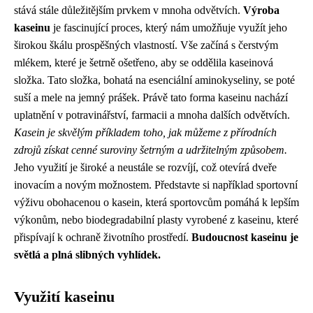
stává stále důležitějším prvkem v mnoha odvětvích.
Výroba
kaseinu
je fascinující proces, který nám umožňuje využít jeho
širokou škálu prospěšných vlastností. Vše začíná s čerstvým
mlékem, které je šetrně ošetřeno, aby se oddělila kaseinová
složka. Tato složka, bohatá na esenciální aminokyseliny, se poté
suší a mele na jemný prášek. Právě tato forma kaseinu nachází
uplatnění v potravinářství, farmacii a mnoha dalších odvětvích.
Kasein je skvělým příkladem toho, jak můžeme z přírodních
zdrojů získat cenné suroviny šetrným a udržitelným způsobem.
Jeho využití je široké a neustále se rozvíjí, což otevírá dveře
inovacím a novým možnostem. Představte si například sportovní
výživu obohacenou o kasein, která sportovcům pomáhá k lepším
výkonům, nebo biodegradabilní plasty vyrobené z kaseinu, které
přispívají k ochraně životního prostředí.
Budoucnost kaseinu je
světlá a plná slibných vyhlídek.
Využití kaseinu