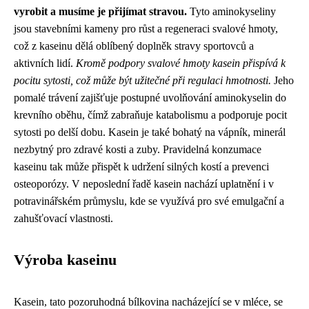
vyrobit a musíme je přijímat stravou.
Tyto aminokyseliny
jsou stavebními kameny pro růst a regeneraci svalové hmoty,
což z kaseinu dělá oblíbený doplněk stravy sportovců a
aktivních lidí.
Kromě podpory svalové hmoty kasein přispívá k
pocitu sytosti, což může být užitečné při regulaci hmotnosti.
Jeho
pomalé trávení zajišťuje postupné uvolňování aminokyselin do
krevního oběhu, čímž zabraňuje katabolismu a podporuje pocit
sytosti po delší dobu. Kasein je také bohatý na vápník, minerál
nezbytný pro zdravé kosti a zuby. Pravidelná konzumace
kaseinu tak může přispět k udržení silných kostí a prevenci
osteoporózy. V neposlední řadě kasein nachází uplatnění i v
potravinářském průmyslu, kde se využívá pro své emulgační a
zahušťovací vlastnosti.
Výroba kaseinu
Kasein, tato pozoruhodná bílkovina nacházející se v mléce, se