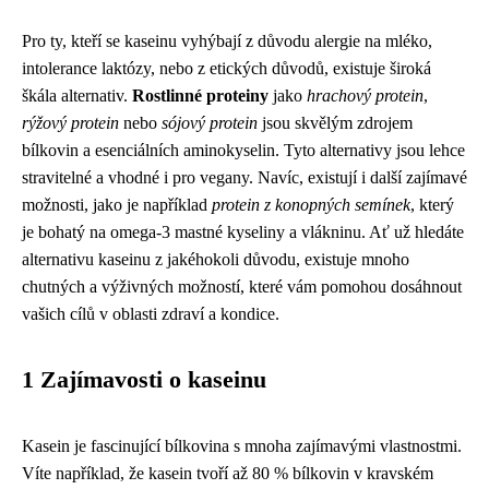
Pro ty, kteří se kaseinu vyhýbají z důvodu alergie na mléko,
intolerance laktózy, nebo z etických důvodů, existuje široká
škála alternativ.
Rostlinné proteiny
jako
hrachový protein
,
rýžový protein
nebo
sójový protein
jsou skvělým zdrojem
bílkovin a esenciálních aminokyselin. Tyto alternativy jsou lehce
stravitelné a vhodné i pro vegany. Navíc, existují i další zajímavé
možnosti, jako je například
protein z konopných semínek
, který
je bohatý na omega-3 mastné kyseliny a vlákninu. Ať už hledáte
alternativu kaseinu z jakéhokoli důvodu, existuje mnoho
chutných a výživných možností, které vám pomohou dosáhnout
vašich cílů v oblasti zdraví a kondice.
1 Zajímavosti o kaseinu
Kasein je fascinující bílkovina s mnoha zajímavými vlastnostmi.
Víte například, že kasein tvoří až 80 % bílkovin v kravském