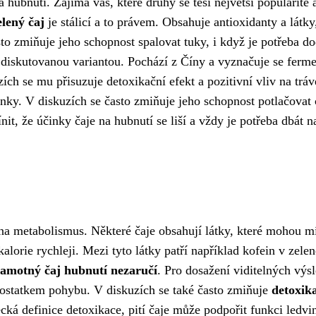
 hubnutí. Zajímá vás, které druhy se těší největší popularitě 
lený čaj
je stálicí a to právem. Obsahuje antioxidanty a látky
o zmiňuje jeho schopnost spalovat tuky, i když je potřeba do
 diskutovanou variantou. Pochází z Číny a vyznačuje se ferme
ch se mu přisuzuje detoxikační efekt a pozitivní vliv na tráv
nky. V diskuzích se často zmiňuje jeho schopnost potlačovat
it, že účinky čaje na hubnutí se liší a vždy je potřeba dbát n
 na metabolismus. Některé čaje obsahují látky, které mohou m
kalorie rychleji. Mezi tyto látky patří například kofein v zele
samotný čaj hubnutí nezaručí
. Pro dosažení viditelných výs
 dostatkem pohybu. V diskuzích se také často zmiňuje
detoxik
cká definice detoxikace, pití čaje může podpořit funkci ledvi