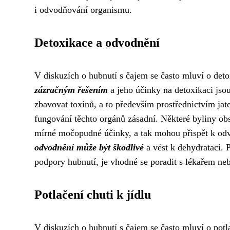
i odvodňování organismu.
Detoxikace a odvodnění
V diskuzích o hubnutí s čajem se často mluví o deto
zázračným řešením
a jeho účinky na detoxikaci jso
zbavovat toxinů, a to především prostřednictvím jat
fungování těchto orgánů zásadní. Některé byliny obs
mírné močopudné účinky, a tak mohou přispět k odv
odvodnění může být škodlivé
a vést k dehydrataci. 
podpory hubnutí, je vhodné se poradit s lékařem ne
Potlačení chuti k jídlu
V diskuzích o hubnutí s čajem se často mluví o potl