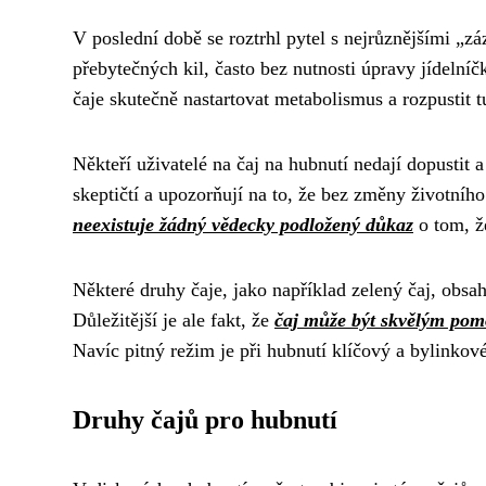
V poslední době se roztrhl pytel s nejrůznějšími „z
přebytečných kil, často bez nutnosti úpravy jídeln
čaje skutečně nastartovat metabolismus a rozpustit 
Někteří uživatelé na čaj na hubnutí nedají dopustit 
skeptičtí a upozorňují na to, že bez změny životního
neexistuje žádný vědecky podložený důkaz
o tom, ž
Některé druhy čaje, jako například zelený čaj, obsa
Důležitější je ale fakt, že
čaj může být skvělým pom
Navíc pitný režim je při hubnutí klíčový a bylinko
Druhy čajů pro hubnutí