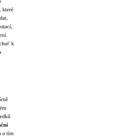
a
, které
dat,
ntací,
ení.
 chuť k
a
írně
ném
ledků
ační
n a tím