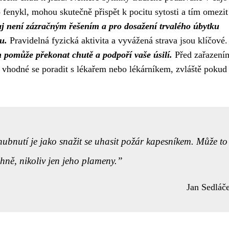
 fenykl, mohou skutečně přispět k pocitu sytosti a tím omezit
čaj není zázračným řešením a pro dosažení trvalého úbytku
u.
Pravidelná fyzická aktivita a vyvážená strava jsou klíčové
 pomůže překonat chutě a podpoří vaše úsilí.
Před zařazení
e vhodné se poradit s lékařem nebo lékárníkem, zvláště pokud
ubnutí je jako snažit se uhasit požár kapesníkem. Může to
ohně, nikoliv jen jeho plameny.
Jan Sedláč