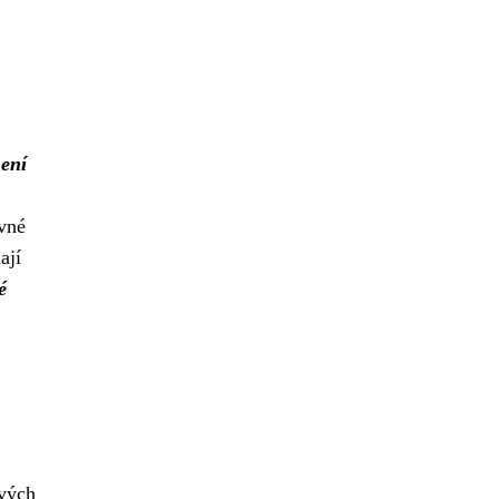
není
ávné
ají
é
ových