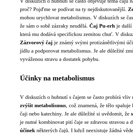
V diskuzích o hubnutí se často objevuje téma čajů na
proč? Pojďme se podívat na ty nejdiskutovanější.
Ze
mohou urychlovat metabolismus. V diskuzích se čast
že sám o sobě zázraky neudělá.
Čaj Pu-erh
je další
která mu dodává specifickou zemitou chuť. V diskuzí
Zázvorový čaj
je známý svými protizánětlivými úči
jídlu a podporovat metabolismus. Je ale důležité zmín
vyváženou stravu a dostatek pohybu.
Účinky na metabolismus
V diskuzích o hubnutí s čajem se často probírá vliv
zvýšit metabolismus
, což znamená, že tělo spaluje 
čaji nebo katechiny. Je ale důležité si uvědomit, že
je nutné kombinovat pití čaje se zdravou stravou a
účinek
některých čajů. I když neexistuje žádná věde