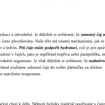
xikaci a odvodnění. Je důležité si uvědomit, že
samotný čaj 
u často přeceňovány. Naše tělo má vlastní mechanismy, jak se
er a ledvin.
Pití čaje může podpořit hydrataci
, což je pro spr
ažené v čajích, jako je například kopřiva nebo pampeliška, m
odnění organismu. Je však důležité si uvědomit, že
nadměrn
Pokud zvažujete zařazení čaje do svého jídelníčku za účelem
bo nutričním terapeutem.
ačení chuti k jídlu. Některé bylinky tradičně používané v čaj