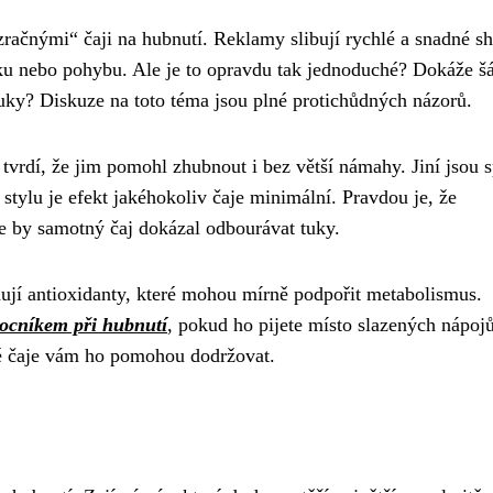
ázračnými“ čaji na hubnutí. Reklamy slibují rychlé a snadné s
íčku nebo pohybu. Ale je to opravdu tak jednoduché? Dokáže š
tuky? Diskuze na toto téma jsou plné protichůdných názorů.
a tvrdí, že jim pomohl zhubnout i bez větší námahy. Jiní jsou s
 stylu je efekt jakéhokoliv čaje minimální. Pravdou je, že
e by samotný čaj dokázal odbourávat tuky.
hují antioxidanty, které mohou mírně podpořit metabolismus.
ocníkem při hubnutí
, pokud ho pijete místo slazených nápojů
vé čaje vám ho pomohou dodržovat.