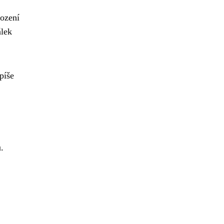
hození
álek
píše
.