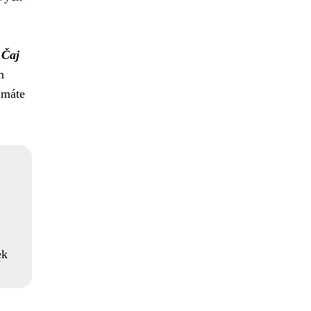
.
Čaj
m
 máte
ek