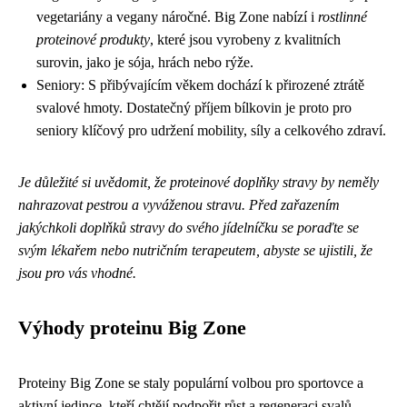
vegetariány a vegany náročné. Big Zone nabízí i
rostlinné
proteinové produkty
, které jsou vyrobeny z kvalitních
surovin, jako je sója, hrách nebo rýže.
Seniory: S přibývajícím věkem dochází k přirozené ztrátě
svalové hmoty. Dostatečný příjem bílkovin je proto pro
seniory klíčový pro udržení mobility, síly a celkového zdraví.
Je důležité si uvědomit, že proteinové doplňky stravy by neměly
nahrazovat pestrou a vyváženou stravu. Před zařazením
jakýchkoli doplňků stravy do svého jídelníčku se poraďte se
svým lékařem nebo nutričním terapeutem, abyste se ujistili, že
jsou pro vás vhodné.
Výhody proteinu Big Zone
Proteiny Big Zone se staly populární volbou pro sportovce a
aktivní jedince, kteří chtějí podpořit růst a regeneraci svalů.