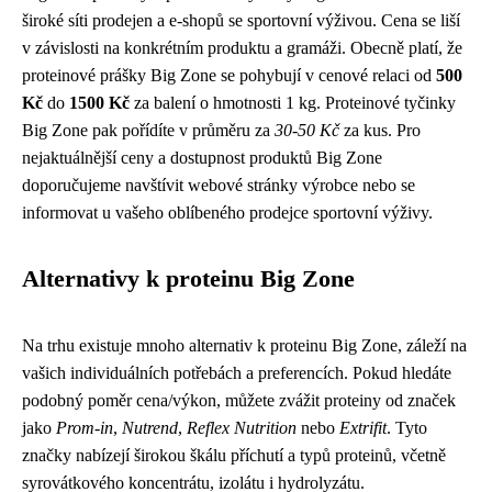
široké síti prodejen a e-shopů se sportovní výživou. Cena se liší
v závislosti na konkrétním produktu a gramáži. Obecně platí, že
proteinové prášky Big Zone se pohybují v cenové relaci od
500
Kč
do
1500 Kč
za balení o hmotnosti 1 kg. Proteinové tyčinky
Big Zone pak pořídíte v průměru za
30-50 Kč
za kus. Pro
nejaktuálnější ceny a dostupnost produktů Big Zone
doporučujeme navštívit webové stránky výrobce nebo se
informovat u vašeho oblíbeného prodejce sportovní výživy.
Alternativy k proteinu Big Zone
Na trhu existuje mnoho alternativ k proteinu Big Zone, záleží na
vašich individuálních potřebách a preferencích. Pokud hledáte
podobný poměr cena/výkon, můžete zvážit proteiny od značek
jako
Prom-in
,
Nutrend
,
Reflex Nutrition
nebo
Extrifit
. Tyto
značky nabízejí širokou škálu příchutí a typů proteinů, včetně
syrovátkového koncentrátu, izolátu i hydrolyzátu.