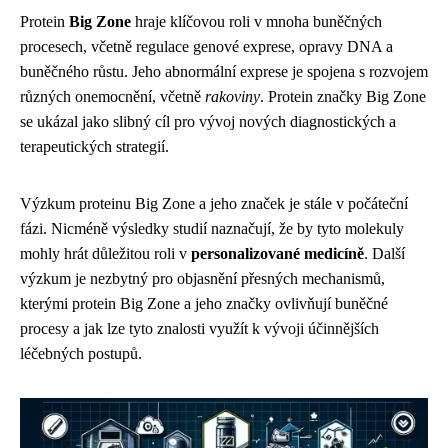
Protein
Big Zone
hraje klíčovou roli v mnoha buněčných
procesech, včetně regulace genové exprese, opravy DNA a
buněčného růstu. Jeho abnormální exprese je spojena s rozvojem
různých onemocnění, včetně
rakoviny
. Protein značky Big Zone
se ukázal jako slibný cíl pro vývoj nových diagnostických a
terapeutických strategií.
Výzkum proteinu Big Zone a jeho značek je stále v počáteční
fázi. Nicméně výsledky studií naznačují, že by tyto molekuly
mohly hrát důležitou roli v
personalizované medicíně
. Další
výzkum je nezbytný pro objasnění přesných mechanismů,
kterými protein Big Zone a jeho značky ovlivňují buněčné
procesy a jak lze tyto znalosti využít k vývoji účinnějších
léčebných postupů.