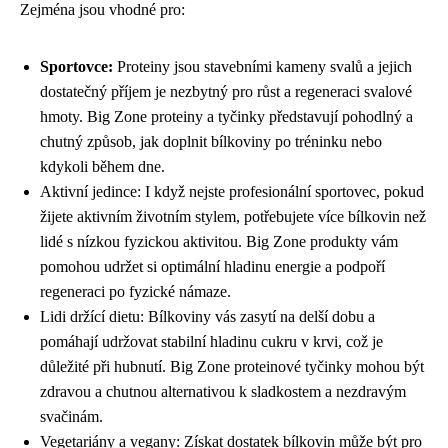
Zejména jsou vhodné pro:
Sportovce:
Proteiny jsou stavebními kameny svalů a jejich
dostatečný příjem je nezbytný pro růst a regeneraci svalové
hmoty. Big Zone proteiny a tyčinky představují pohodlný a
chutný způsob, jak doplnit bílkoviny po tréninku nebo
kdykoli během dne.
Aktivní jedince: I když nejste profesionální sportovec, pokud
žijete aktivním životním stylem, potřebujete více bílkovin než
lidé s nízkou fyzickou aktivitou. Big Zone produkty vám
pomohou udržet si optimální hladinu energie a podpoří
regeneraci po fyzické námaze.
Lidi držící dietu: Bílkoviny vás zasytí na delší dobu a
pomáhají udržovat stabilní hladinu cukru v krvi, což je
důležité při hubnutí. Big Zone proteinové tyčinky mohou být
zdravou a chutnou alternativou k sladkostem a nezdravým
svačinám.
Vegetariány a vegany: Získat dostatek bílkovin může být pro