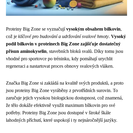
Proteiny Big Zone se vyznačují
vysokým obsahem bílkovin
,
což je
klíčové pro budování a udržování svalové hmoty
.
Vysoký
podíl bílkovin v proteinech Big Zone zajišťuje dostatečný
přísun aminokyselin
, stavebních bloků svalů. Díky tomu jsou
vhodné pro sportovce po tréninku, kdy pomáhají urychlit
regeneraci a nastartovat proces obnovy svalových vláken.
Značka Big Zone si zakládá na kvalitě svých produktů, a proto
jsou proteiny Big Zone vyráběny z prvotřídních surovin. To
zaručuje jejich vysokou biologickou dostupnost, což znamená,
že tělo dokáže efektivně využít maximum bílkovin pro své
potřeby. Proteiny Big Zone jsou dostupné v široké škále
lahodných příchutí, které uspokojí i ty nejnáročnější jazýky.