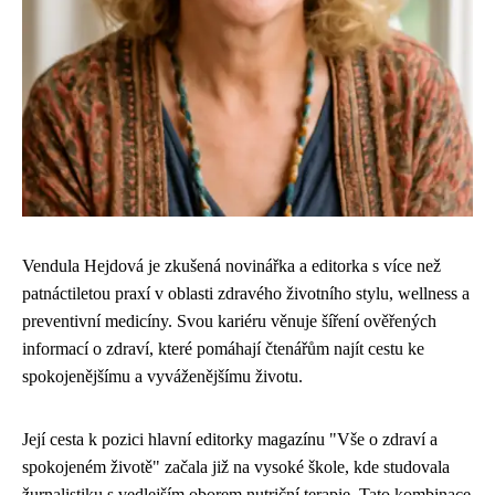
Vendula Hejdová je zkušená novinářka a editorka s více než
patnáctiletou praxí v oblasti zdravého životního stylu, wellness a
preventivní medicíny. Svou kariéru věnuje šíření ověřených
informací o zdraví, které pomáhají čtenářům najít cestu ke
spokojenějšímu a vyváženějšímu životu.
Její cesta k pozici hlavní editorky magazínu "Vše o zdraví a
spokojeném životě" začala již na vysoké škole, kde studovala
žurnalistiku s vedlejším oborem nutriční terapie. Tato kombinace