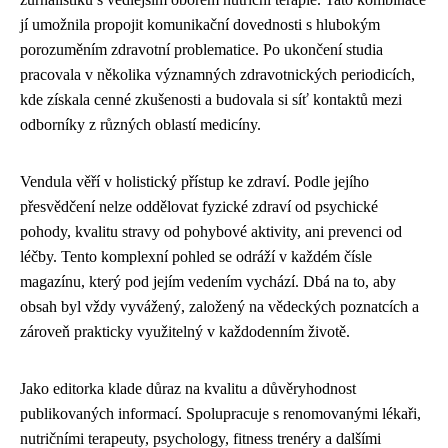
jí umožnila propojit komunikační dovednosti s hlubokým
porozuměním zdravotní problematice. Po ukončení studia
pracovala v několika významných zdravotnických periodicích,
kde získala cenné zkušenosti a budovala si síť kontaktů mezi
odborníky z různých oblastí medicíny.
Vendula věří v holistický přístup ke zdraví. Podle jejího
přesvědčení nelze oddělovat fyzické zdraví od psychické
pohody, kvalitu stravy od pohybové aktivity, ani prevenci od
léčby. Tento komplexní pohled se odráží v každém čísle
magazínu, který pod jejím vedením vychází. Dbá na to, aby
obsah byl vždy vyvážený, založený na vědeckých poznatcích a
zároveň prakticky využitelný v každodenním životě.
Jako editorka klade důraz na kvalitu a důvěryhodnost
publikovaných informací. Spolupracuje s renomovanými lékaři,
nutričními terapeuty, psychology, fitness trenéry a dalšími