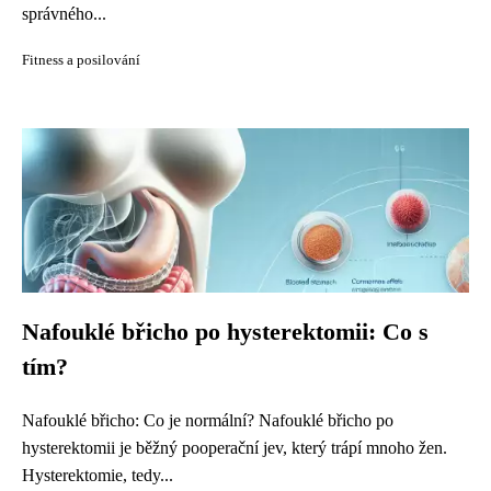
správného...
Fitness a posilování
Nafouklé břicho po hysterektomii: Co s
tím?
Nafouklé břicho: Co je normální? Nafouklé břicho po
hysterektomii je běžný pooperační jev, který trápí mnoho žen.
Hysterektomie, tedy...