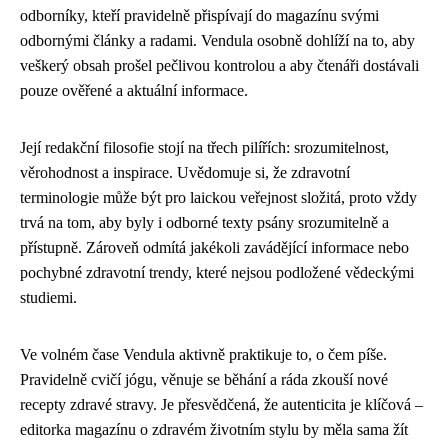
odborníky, kteří pravidelně přispívají do magazínu svými
odbornými články a radami. Vendula osobně dohlíží na to, aby
veškerý obsah prošel pečlivou kontrolou a aby čtenáři dostávali
pouze ověřené a aktuální informace.
Její redakční filosofie stojí na třech pilířích: srozumitelnost,
věrohodnost a inspirace. Uvědomuje si, že zdravotní
terminologie může být pro laickou veřejnost složitá, proto vždy
trvá na tom, aby byly i odborné texty psány srozumitelně a
přístupně. Zároveň odmítá jakékoli zavádějící informace nebo
pochybné zdravotní trendy, které nejsou podložené vědeckými
studiemi.
Ve volném čase Vendula aktivně praktikuje to, o čem píše.
Pravidelně cvičí jógu, věnuje se běhání a ráda zkouší nové
recepty zdravé stravy. Je přesvědčená, že autenticita je klíčová –
editorka magazínu o zdravém životním stylu by měla sama žít