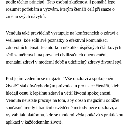
podle těchto principů. Tato osobní zkušenost jí pomáhá lépe
rozumět potřebám a výzvám, kterým čtenáři čelí při snaze o
změnu svých návyků.
Vendula také pravidelně vystupuje na konferencích o zdraví a
wellness, kde sdílí své poznatky o efektivní komunikaci
zdravotních témat. Je autorkou několika úspěšných článkových
sérií zaměřených na prevenci civilizačních onemocnění,
mentální zdraví v moderní době a udržitelný zdravý životní styl.
Pod jejím vedením se magazín "Vše o zdraví a spokojeném
životě" stal důvěryhodným průvodcem pro tisíce čtenářů, kteří
hledají cestu k lepšímu zdraví a větší životní spokojenosti.
Vendula neustále pracuje na tom, aby obsah magazínu odrážel
současné trendy i tradiční osvědčené metody péče o zdraví, a
vytváří tak platformu, kde se moderní věda potkává s praktickou
aplikací v každodenním životě.