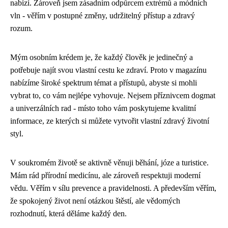
nabízí. Zároveň jsem zásadním odpůrcem extrémů a módních
vln - věřím v postupné změny, udržitelný přístup a zdravý
rozum.
Mým osobním krédem je, že každý člověk je jedinečný a
potřebuje najít svou vlastní cestu ke zdraví. Proto v magazínu
nabízíme široké spektrum témat a přístupů, abyste si mohli
vybrat to, co vám nejlépe vyhovuje. Nejsem příznivcem dogmat
a univerzálních rad - místo toho vám poskytujeme kvalitní
informace, ze kterých si můžete vytvořit vlastní zdravý životní
styl.
V soukromém životě se aktivně věnuji běhání, józe a turistice.
Mám rád přírodní medicínu, ale zároveň respektuji moderní
vědu. Věřím v sílu prevence a pravidelnosti. A především věřím,
že spokojený život není otázkou štěstí, ale vědomých
rozhodnutí, která děláme každý den.