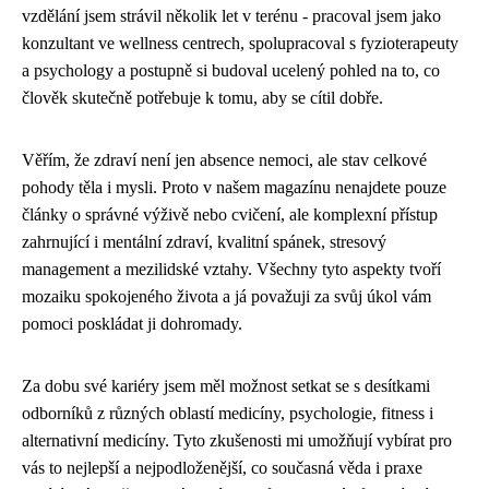
vzdělání jsem strávil několik let v terénu - pracoval jsem jako
konzultant ve wellness centrech, spolupracoval s fyzioterapeuty
a psychology a postupně si budoval ucelený pohled na to, co
člověk skutečně potřebuje k tomu, aby se cítil dobře.
Věřím, že zdraví není jen absence nemoci, ale stav celkové
pohody těla i mysli. Proto v našem magazínu nenajdete pouze
články o správné výživě nebo cvičení, ale komplexní přístup
zahrnující i mentální zdraví, kvalitní spánek, stresový
management a mezilidské vztahy. Všechny tyto aspekty tvoří
mozaiku spokojeného života a já považuji za svůj úkol vám
pomoci poskládat ji dohromady.
Za dobu své kariéry jsem měl možnost setkat se s desítkami
odborníků z různých oblastí medicíny, psychologie, fitness i
alternativní medicíny. Tyto zkušenosti mi umožňují vybírat pro
vás to nejlepší a nejpodloženější, co současná věda i praxe