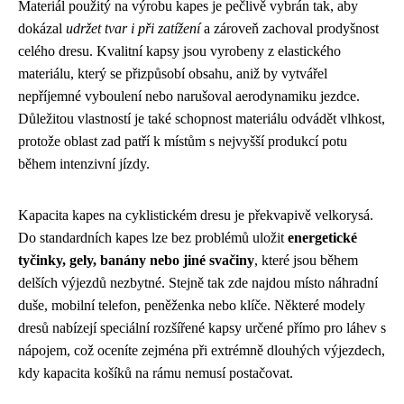
Materiál použitý na výrobu kapes je pečlivě vybrán tak, aby
dokázal
udržet tvar i při zatížení
a zároveň zachoval prodyšnost
celého dresu. Kvalitní kapsy jsou vyrobeny z elastického
materiálu, který se přizpůsobí obsahu, aniž by vytvářel
nepříjemné vyboulení nebo narušoval aerodynamiku jezdce.
Důležitou vlastností je také schopnost materiálu odvádět vlhkost,
protože oblast zad patří k místům s nejvyšší produkcí potu
během intenzivní jízdy.
Kapacita kapes na cyklistickém dresu je překvapivě velkorysá.
Do standardních kapes lze bez problémů uložit
energetické
tyčinky, gely, banány nebo jiné svačiny
, které jsou během
delších výjezdů nezbytné. Stejně tak zde najdou místo náhradní
duše, mobilní telefon, peněženka nebo klíče. Některé modely
dresů nabízejí speciální rozšířené kapsy určené přímo pro láhev s
nápojem, což oceníte zejména při extrémně dlouhých výjezdech,
kdy kapacita košíků na rámu nemusí postačovat.