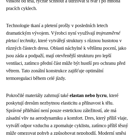
vlhkost od těla, rychle schnout a udržovat si tvar i po mnoha
pracích cyklech.
Technologie tkaní a pletení prošly v posledních letech
dramatickým vývojem. Výrobci nyní využívají
trojrozměrné
pletací techniky
, které vytvářejí struktury s různou hustotou v
různých částech dresu. Oblasti náchylné k většímu pocení, jako
jsou záda a podpaží, mají otevřenější strukturu pro lepší
ventilaci, zatímco přední část může být hustší pro ochranu před
větrem. Tato zonální konstrukce zajišťuje optimální
termoregulaci během celé jízdy.
Pokročilé materiály zahrnují také
elastan nebo lycru
, které
poskytují dresům nezbytnou elasticitu a přilnavost k tělu.
Správné přiléhání není pouze estetickou záležitostí, ale má
zásadní vliv na aerodynamiku a komfort. Dres, který příliš vlaje,
vytváří odpor vzduchu a zpomaluje cyklistu, zatímco příliš těsný
může omezovat pohyb a způsobovat nepohodlí. Moderní směsi