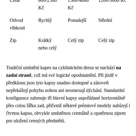
Cena
800-2500
1500-4000
1200-3000 Kč
Kč
Kč
Odvod
Rychlý
Pomalejší
Střední
vlhkosti
Zip
Krátký
Celý zip
Celý zip
nebo celý
Tradiční umístění kapes na cyklistickém dresu se nachází
na
zadní straně
, což má své logické opodstatnění. Při jízdě v
předklonu jsou tyto kapsy snadno dostupné a zároveň
nepřekážejí pohybu nohou ani neomezují dýchání. Standardní
konfigurace zahrnuje tři hlavní kapsy uspořádané horizontálně
přes celou šířku zad, přičemž některé prémiové modely nabízejí i
čtvrtou kapsu, obvykle umístěnou centrálně a opatřenou zipem
pro uložení cenných předmětů.