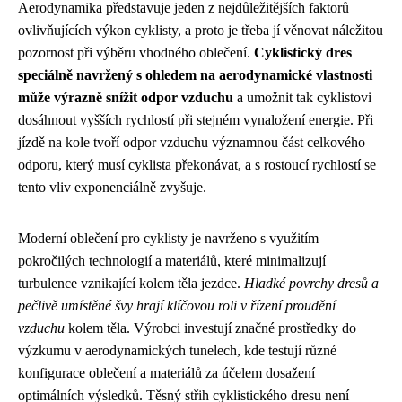
Aerodynamika představuje jeden z nejdůležitějších faktorů
ovlivňujících výkon cyklisty, a proto je třeba jí věnovat náležitou
pozornost při výběru vhodného oblečení.
Cyklistický dres
speciálně navržený s ohledem na aerodynamické vlastnosti
může výrazně snížit odpor vzduchu
a umožnit tak cyklistovi
dosáhnout vyšších rychlostí při stejném vynaložení energie. Při
jízdě na kole tvoří odpor vzduchu významnou část celkového
odporu, který musí cyklista překonávat, a s rostoucí rychlostí se
tento vliv exponenciálně zvyšuje.
Moderní oblečení pro cyklisty je navrženo s využitím
pokročilých technologií a materiálů, které minimalizují
turbulence vznikající kolem těla jezdce.
Hladké povrchy dresů a
pečlivě umístěné švy hrají klíčovou roli v řízení proudění
vzduchu
kolem těla. Výrobci investují značné prostředky do
výzkumu v aerodynamických tunelech, kde testují různé
konfigurace oblečení a materiálů za účelem dosažení
optimálních výsledků. Těsný střih cyklistického dresu není