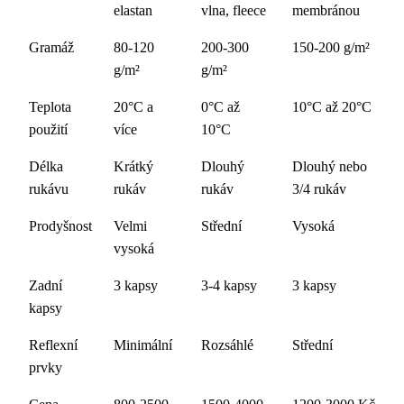
elastan
vlna, fleece
membránou
Gramáž
80-120
200-300
150-200 g/m²
g/m²
g/m²
Teplota
20°C a
0°C až
10°C až 20°C
použití
více
10°C
Délka
Krátký
Dlouhý
Dlouhý nebo
rukávu
rukáv
rukáv
3/4 rukáv
Prodyšnost
Velmi
Střední
Vysoká
vysoká
Zadní
3 kapsy
3-4 kapsy
3 kapsy
kapsy
Reflexní
Minimální
Rozsáhlé
Střední
prvky