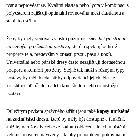
tvar a neprovésat se. Kvalitní elastan nebo lycra v kombinaci s
polyesterem zajišťují optimální rovnováhu mezi elasticitou a
stabilitou střihu.
Ženy by měly věnovat zvláštní pozornost
specifickým střihům
navrženým pro ženskou postavu
, které respektují odlišné
proporce těla, především v oblasti prsou, pasu a boků.
Univerzální nebo pánské dresy často nezajišťují dostatečnou
podporu a komfort pro ženy. Stejně tak muži s různými typy
postavy by měli hledat střihy odpovídající jejich tělesné
konstituci, ať už jde o atletickou, štíhlou nebo robustnější
postavu.
Důležitým prvkem správného střihu jsou také
kapsy umístěné
na zadní části dresu
, které by měly být dostupné a funkční,
aniž by narušovaly celkové padnutí oblečení. Jejich umístění a
velikost musí být navrženy tak, aby při naplnění potravinami