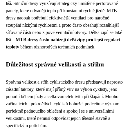
liší. Silniční dresy využívají strategicky umístěné perforované
panely, které odvádějí teplo při konstantní rychlé jízdě. MTB
dresy naopak potřebují efektivnější ventilaci pro náročné
stoupání nízkými rychlostmi a proto často obsahují rozsáhlejší
síťované části nebo zipové ventilační otvory. Délka zipů se také
liší –
MTB dresy často nabízejí delší zipy pro lepší regulaci
teploty
během různorodých terénních podmínek.
Důležitost správné velikosti a střihu
Správná velikost a střih cyklistického dresu představují naprosto
zásadní faktory, které mají přímý vliv na výkon cyklisty, jeho
pohodlí během jízdy a celkovou efektivitu při šlapání. Mnoho
začínajících i pokročilých cyklistů bohužel podceňuje význam
perfektně padnoucího oblečení a spokojí se s univerzálními
velikostmi, které nemusí odpovídat jejich tělesné stavbě a
specifickým potřebám.