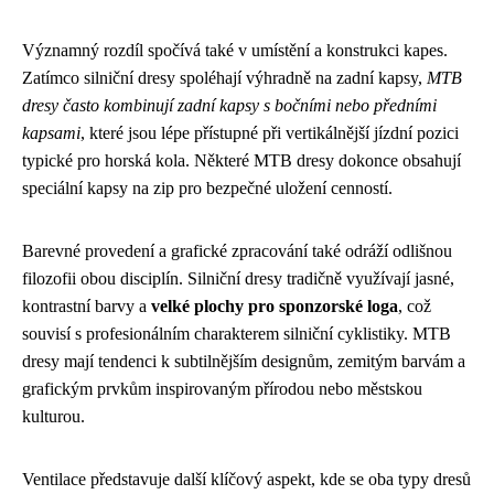
Významný rozdíl spočívá také v umístění a konstrukci kapes.
Zatímco silniční dresy spoléhají výhradně na zadní kapsy,
MTB
dresy často kombinují zadní kapsy s bočními nebo předními
kapsami
, které jsou lépe přístupné při vertikálnější jízdní pozici
typické pro horská kola. Některé MTB dresy dokonce obsahují
speciální kapsy na zip pro bezpečné uložení cenností.
Barevné provedení a grafické zpracování také odráží odlišnou
filozofii obou disciplín. Silniční dresy tradičně využívají jasné,
kontrastní barvy a
velké plochy pro sponzorské loga
, což
souvisí s profesionálním charakterem silniční cyklistiky. MTB
dresy mají tendenci k subtilnějším designům, zemitým barvám a
grafickým prvkům inspirovaným přírodou nebo městskou
kulturou.
Ventilace představuje další klíčový aspekt, kde se oba typy dresů