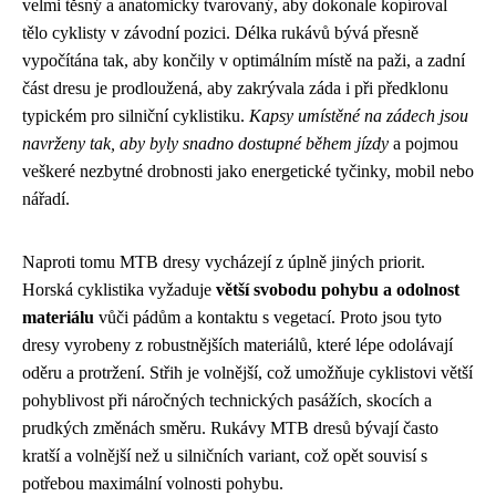
velmi těsný a anatomicky tvarovaný, aby dokonale kopíroval
tělo cyklisty v závodní pozici. Délka rukávů bývá přesně
vypočítána tak, aby končily v optimálním místě na paži, a zadní
část dresu je prodloužená, aby zakrývala záda i při předklonu
typickém pro silniční cyklistiku.
Kapsy umístěné na zádech jsou
navrženy tak, aby byly snadno dostupné během jízdy
a pojmou
veškeré nezbytné drobnosti jako energetické tyčinky, mobil nebo
nářadí.
Naproti tomu MTB dresy vycházejí z úplně jiných priorit.
Horská cyklistika vyžaduje
větší svobodu pohybu a odolnost
materiálu
vůči pádům a kontaktu s vegetací. Proto jsou tyto
dresy vyrobeny z robustnějších materiálů, které lépe odolávají
oděru a protržení. Střih je volnější, což umožňuje cyklistovi větší
pohyblivost při náročných technických pasážích, skocích a
prudkých změnách směru. Rukávy MTB dresů bývají často
kratší a volnější než u silničních variant, což opět souvisí s
potřebou maximální volnosti pohybu.