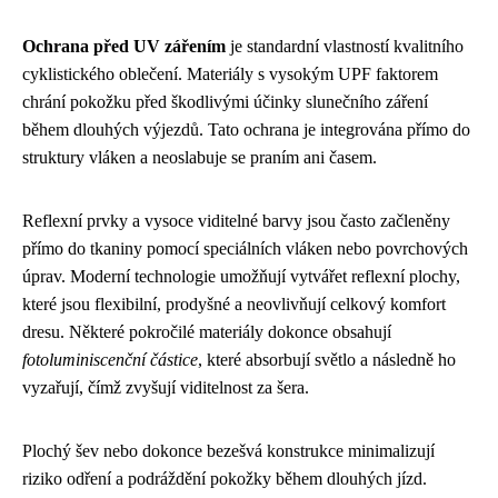
Ochrana před UV zářením
je standardní vlastností kvalitního
cyklistického oblečení. Materiály s vysokým UPF faktorem
chrání pokožku před škodlivými účinky slunečního záření
během dlouhých výjezdů. Tato ochrana je integrována přímo do
struktury vláken a neoslabuje se praním ani časem.
Reflexní prvky a vysoce viditelné barvy jsou často začleněny
přímo do tkaniny pomocí speciálních vláken nebo povrchových
úprav. Moderní technologie umožňují vytvářet reflexní plochy,
které jsou flexibilní, prodyšné a neovlivňují celkový komfort
dresu. Některé pokročilé materiály dokonce obsahují
fotoluminiscenční částice
, které absorbují světlo a následně ho
vyzařují, čímž zvyšují viditelnost za šera.
Plochý šev nebo dokonce bezešvá konstrukce minimalizují
riziko odření a podráždění pokožky během dlouhých jízd.