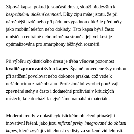
Zipová kapsa, pokud je součástí dresu, slouží především k
bezpečnému uložení cenností
. Díky zipu máte jistotu, že při
náročnější jízdě nebo při pádu nevypadnou důležité předměty
jako mobilní telefon nebo doklady. Tato kapsa bývá často
umístěna centrálně nebo mírně na straně a její velikost je
optimalizována pro smartphony běžných rozměrů.
Při výběru cyklistického dresu je třeba věnovat pozornost
kvalitě zpracování švů u kapes
. Špatně provedené švy mohou
při zatížení povolovat nebo dokonce praskat, což vede k
nežádoucímu ztrátě obsahu. Profesionální výrobci používají
zpevněné stehy a často i dodatečné prošívání v kritických
místech, kde dochází k největšímu namáhání materiálu.
Moderní trendy v oblasti cyklistického oblečení přinášejí i
inovativní řešení, jako jsou
reflexní prvky integrované do oblasti
kapes
, které zvyšují viditelnost cyklisty za snížené viditelnosti.