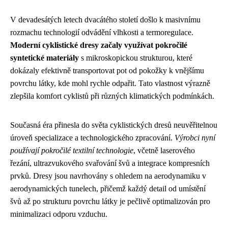
V devadesátých letech dvacátého století došlo k masivnímu
rozmachu technologií odvádění vlhkosti a termoregulace.
Moderní cyklistické dresy začaly využívat pokročilé
syntetické materiály
s mikroskopickou strukturou, které
dokázaly efektivně transportovat pot od pokožky k vnějšímu
povrchu látky, kde mohl rychle odpařit. Tato vlastnost výrazně
zlepšila komfort cyklistů při různých klimatických podmínkách.
Současná éra přinesla do světa cyklistických dresů neuvěřitelnou
úroveň specializace a technologického zpracování.
Výrobci nyní
používají pokročilé textilní technologie
, včetně laserového
řezání, ultrazvukového svařování švů a integrace kompresních
prvků. Dresy jsou navrhovány s ohledem na aerodynamiku v
aerodynamických tunelech, přičemž každý detail od umístění
švů až po strukturu povrchu látky je pečlivě optimalizován pro
minimalizaci odporu vzduchu.