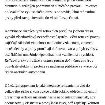
pro odrazivost a viditelnost, což garantuje jejich skutečnou
efektivitu v reálných podmínkách silničního provozu. Investice
do kvalitního cyklistického dresu s odpovídajícími reflexními
prvky představuje investici do vlastní bezpečnosti.
Kombinace různých typů reflexních prvků na jednom dresu
vytváří víceúrovňový bezpečnostní systém. Větší reflexní plochy
zajišťují základní viditelnost na dlouhé vzdálenosti, zatímco
menší detaily a pruhy pomáhají definovat tvar a pohyb cyklisty,
což řidičům umožňuje lépe odhadnout vzdálenost a rychlost.
Reflexní prvky umístěné v oblasti pasu a dolní části zad
jsou
obzvláště efektivní, protože se nacházejí přibližně ve výšce očí
řidičů osobních automobilů.
Důležitým aspektem je také integrace reflexních prvků do
celkového střihu a konstrukce cyklistického oblečení. Kvalitní
dresy mají reflexní materiály našité nebo integrované tak, aby
neomezovaly elasticitu a prodyšnost látky, což zajišťuje komfort