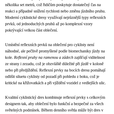
několika set metrů, což řidičům poskytuje dostatečný čas na
reakci a případné snížení rychlosti nebo změnu jízdního pruhu.
Moderní cyklistické dresy využívají nejrůznější typy reflexních
prvků, od jednoduchých pruhů až po komplexní vzory
pokrývající velkou část oblečení.
Umístění reflexních prvků na oblečení pro cyklisty není
náhodné, ale pečlivě promyšlené podle biomechaniky jízdy na
kole.
Reflexní pruhy na ramenou a zádech
zajišťují viditelnost
ze strany i zezadu, což je obzvláště důležité při jízdě v koloně
nebo při předjíždění. Reflexní prvky na bocích dresu pomáhají
odlišit siluetu cyklisty od pozadí při pohledu z boku, což je
kritické na křižovatkách a při vjíždění vozidel z vedlejších ulic.
Kvalitní cyklistický dres kombinuje reflexní prvky s celkovým
designem tak, aby oblečení bylo funkční a bezpečné za všech
světelných podmínek. Během denního světla může být dres v