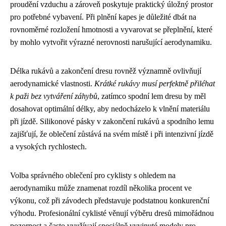
proudění vzduchu a zároveň poskytuje praktický úložný prostor
pro potřebné vybavení. Při plnění kapes je důležité dbát na
rovnoměrné rozložení hmotnosti a vyvarovat se přeplnění, které
by mohlo vytvořit výrazné nerovnosti narušující aerodynamiku.
Délka rukávů a zakončení dresu rovněž významně ovlivňují
aerodynamické vlastnosti.
Krátké rukávy musí perfektně přiléhat
k paži bez vytváření záhybů
, zatímco spodní lem dresu by měl
dosahovat optimální délky, aby nedocházelo k vlnění materiálu
při jízdě. Silikonové pásky v zakončení rukávů a spodního lemu
zajišťují, že oblečení zůstává na svém místě i při intenzivní jízdě
a vysokých rychlostech.
Volba správného oblečení pro cyklisty s ohledem na
aerodynamiku může znamenat rozdíl několika procent ve
výkonu, což při závodech představuje podstatnou konkurenční
výhodu. Profesionální cyklisté věnují výběru dresů mimořádnou
pozornost a často využívají speciálně vyvinuté modely pro