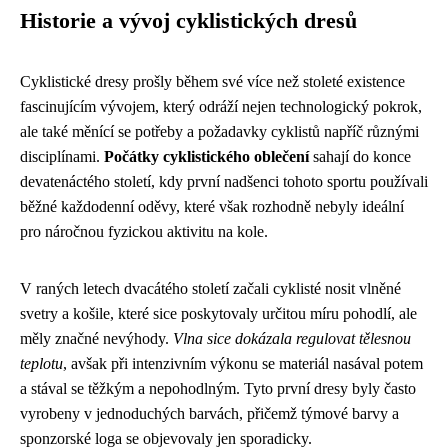
Historie a vývoj cyklistických dresů
Cyklistické dresy prošly během své více než stoleté existence
fascinujícím vývojem, který odráží nejen technologický pokrok,
ale také měnící se potřeby a požadavky cyklistů napříč různými
disciplínami.
Počátky cyklistického oblečení
sahají do konce
devatenáctého století, kdy první nadšenci tohoto sportu používali
běžné každodenní oděvy, které však rozhodně nebyly ideální
pro náročnou fyzickou aktivitu na kole.
V raných letech dvacátého století začali cyklisté nosit vlněné
svetry a košile, které sice poskytovaly určitou míru pohodlí, ale
měly značné nevýhody.
Vlna sice dokázala regulovat tělesnou
teplotu
, avšak při intenzivním výkonu se materiál nasával potem
a stával se těžkým a nepohodlným. Tyto první dresy byly často
vyrobeny v jednoduchých barvách, přičemž týmové barvy a
sponzorské loga se objevovaly jen sporadicky.