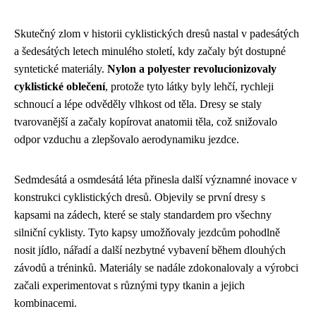
Skutečný zlom v historii cyklistických dresů nastal v padesátých
a šedesátých letech minulého století, kdy začaly být dostupné
syntetické materiály.
Nylon a polyester revolucionizovaly
cyklistické oblečení
, protože tyto látky byly lehčí, rychleji
schnoucí a lépe odvěděly vlhkost od těla. Dresy se staly
tvarovanější a začaly kopírovat anatomii těla, což snižovalo
odpor vzduchu a zlepšovalo aerodynamiku jezdce.
Sedmdesátá a osmdesátá léta přinesla další významné inovace v
konstrukci cyklistických dresů. Objevily se první dresy s
kapsami na zádech, které se staly standardem pro všechny
silniční cyklisty. Tyto kapsy umožňovaly jezdcům pohodlně
nosit jídlo, nářadí a další nezbytné vybavení během dlouhých
závodů a tréninků. Materiály se nadále zdokonalovaly a výrobci
začali experimentovat s různými typy tkanin a jejich
kombinacemi.