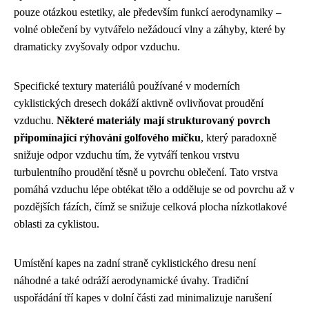
pouze otázkou estetiky, ale především funkcí aerodynamiky –
volné oblečení by vytvářelo nežádoucí vlny a záhyby, které by
dramaticky zvyšovaly odpor vzduchu.
Specifické textury materiálů používané v moderních
cyklistických dresech dokáží aktivně ovlivňovat proudění
vzduchu.
Některé materiály mají strukturovaný povrch
připomínající rýhování golfového míčku
, který paradoxně
snižuje odpor vzduchu tím, že vytváří tenkou vrstvu
turbulentního proudění těsně u povrchu oblečení. Tato vrstva
pomáhá vzduchu lépe obtékat tělo a odděluje se od povrchu až v
pozdějších fázích, čímž se snižuje celková plocha nízkotlakové
oblasti za cyklistou.
Umístění kapes na zadní straně cyklistického dresu není
náhodné a také odráží aerodynamické úvahy. Tradiční
uspořádání tří kapes v dolní části zad minimalizuje narušení