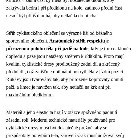
kritická – zadní část by měla být dostatečně dlouhá, aby
zakrývala bedra i při předklonu na kole, zatímco přední část
nesmí být příliš dlouhá, aby netlačila do břicha.
Střih cyklistického oblečení se výrazně liší od běžného
sportovního oblečení.
Anatomický střih respektuje
přirozenou polohu těla při jízdě na kole
, kdy je trup nakloněn
dopředu a paže jsou nataženy směrem k řídítkům. Proto mají
kvalitní cyklistické dresy prodloužený zadní díl a zkrácený
přední díl, což zajišťuje optimální pokrytí těla v jízdní pozici.
Rukávy jsou tvarovány tak, aby přirozeně kopírovaly ohnutí
paží, a límec je navržen tak, aby netlačil na krk ani při
maximálním předklonu.
Materiál a jeho elasticita hrají v otázce správného padnutí
zásadní roli. Moderní technické materiály používané pro
cyklistické dresy musí být dostatečně pružné, aby se
přizpůsobily pohybům těla, zároveň však musí udržovat svůj