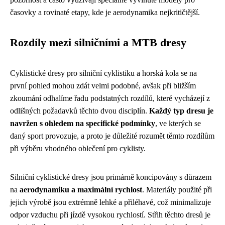
časovky a rovinaté etapy, kde je aerodynamika nejkritičtější.
Rozdíly mezi silničními a MTB dresy
Cyklistické dresy pro silniční cyklistiku a horská kola se na
první pohled mohou zdát velmi podobné, avšak při bližším
zkoumání odhalíme řadu podstatných rozdílů, které vycházejí z
odlišných požadavků těchto dvou disciplín.
Každý typ dresu je
navržen s ohledem na specifické podmínky
, ve kterých se
daný sport provozuje, a proto je důležité rozumět těmto rozdílům
při výběru vhodného oblečení pro cyklisty.
Silniční cyklistické dresy jsou primárně koncipovány s důrazem
na
aerodynamiku a maximální rychlost
. Materiály použité při
jejich výrobě jsou extrémně lehké a přiléhavé, což minimalizuje
odpor vzduchu při jízdě vysokou rychlostí. Střih těchto dresů je