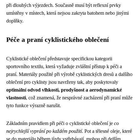
při dlouhých výjezdech. Současně musí být reflexní prvky
umístěny v místech, která nejsou zakryta batohem nebo jinými
doplňky.
Péče a praní cyklistického oblečení
Cyklistické oblečení představuje specifickou kategorii
sportovního textilu, která vyžaduje zvláštní přístup k péči a
praní. Materiály použité při výrobě cyklistických dresů a dalšího
oblečení pro cyklisty jsou navrženy tak, aby poskytovaly
optimální odvod vlhkosti, prodyšnost a aerodynamické
vlastnosti
, což znamená, že nesprávné zacházení při praní může
tyto funkce výrazně narušit.
Základním pravidlem při péči o cyklistické oblečení je
co
nejrychlejší vyprání po každém použití
. Pot a tělesné oleje, které
se do materiálu během jízdy vstřebávají, mohou při delším