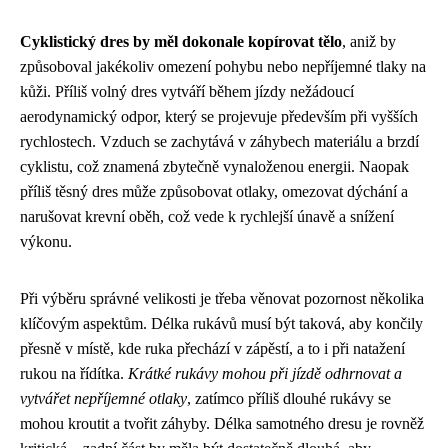
Cyklistický dres by měl dokonale kopírovat tělo
, aniž by
způsoboval jakékoliv omezení pohybu nebo nepříjemné tlaky na
kůži. Příliš volný dres vytváří během jízdy nežádoucí
aerodynamický odpor, který se projevuje především při vyšších
rychlostech. Vzduch se zachytává v záhybech materiálu a brzdí
cyklistu, což znamená zbytečně vynaloženou energii. Naopak
příliš těsný dres může způsobovat otlaky, omezovat dýchání a
narušovat krevní oběh, což vede k rychlejší únavě a snížení
výkonu.
Při výběru správné velikosti je třeba věnovat pozornost několika
klíčovým aspektům. Délka rukávů musí být taková, aby končily
přesně v místě, kde ruka přechází v zápěstí, a to i při natažení
rukou na řídítka.
Krátké rukávy mohou při jízdě odhrnovat a
vytvářet nepříjemné otlaky
, zatímco příliš dlouhé rukávy se
mohou kroutit a tvořit záhyby. Délka samotného dresu je rovněž