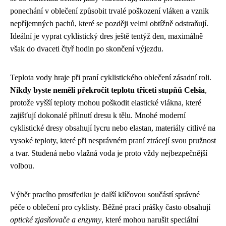
ponechání v oblečení způsobit trvalé poškození vláken a vznik
nepříjemných pachů, které se později velmi obtížně odstraňují.
Ideální je vyprat cyklistický dres ještě tentýž den, maximálně
však do dvaceti čtyř hodin po skončení výjezdu.
Teplota vody hraje při praní cyklistického oblečení zásadní roli.
Nikdy byste neměli překročit teplotu třiceti stupňů Celsia
,
protože vyšší teploty mohou poškodit elastické vlákna, které
zajišťují dokonalé přilnutí dresu k tělu. Mnohé moderní
cyklistické dresy obsahují lycru nebo elastan, materiály citlivé na
vysoké teploty, které při nesprávném praní ztrácejí svou pružnost
a tvar. Studená nebo vlažná voda je proto vždy nejbezpečnější
volbou.
Výběr pracího prostředku je další klíčovou součástí správné
péče o oblečení pro cyklisty. Běžné prací prášky často obsahují
optické zjasňovače a enzymy
, které mohou narušit speciální