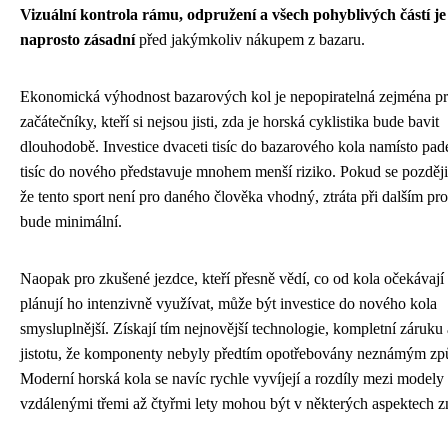
Vizuální kontrola rámu, odpružení a všech pohyblivých částí je
naprosto zásadní
před jakýmkoliv nákupem z bazaru.
Ekonomická výhodnost bazarových kol je nepopiratelná zejména p
začátečníky, kteří si nejsou jisti, zda je horská cyklistika bude bavit
dlouhodobě. Investice dvaceti tisíc do bazarového kola namísto pade
tisíc do nového představuje mnohem menší riziko. Pokud se později
že tento sport není pro daného člověka vhodný, ztráta při dalším pro
bude minimální.
Naopak pro zkušené jezdce, kteří přesně vědí, co od kola očekávají
plánují ho intenzivně využívat, může být investice do nového kola
smysluplnější. Získají tím nejnovější technologie, kompletní záruku 
jistotu, že komponenty nebyly předtím opotřebovány neznámým z
Moderní horská kola se navíc rychle vyvíjejí a rozdíly mezi modely
vzdálenými třemi až čtyřmi lety mohou být v některých aspektech z