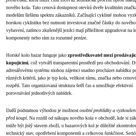
nového kola. Tato cenová dostupnost otevírá dveře kvalitním znač
modelům širšímu spektru zákazníků. Začínající cyklisté mohou vyz
horskou cyklistiku bez nutnosti investovat značné částky do nového
vybavení, zatímco zkušenější jezdci mají příležitost upgradovat na l
komponenty nebo rám za rozumné peníze.
Horské kolo bazar funguje jako
zprostředkovatel mezi prodávajíc
kupujícími
, což vytváří transparentní prostředí pro obchodování. D
adresářovému systému mohou zájemci snadno procházet nabídku p
různých kritérií, jako je typ kola, velikost rámu, značka nebo cenov
rozpětí. Tato organizovaná struktura šetří čas a umožňuje efektivní
porovnávání jednotlivých nabídek.
Další podstatnou výhodou je možnost
osobní prohlídky a vyzkoušen
před koupí
. Na rozdíl od nákupu nového kola v obchodě, kde si zá
může být jistý stavem zboží, u bazarových kol je důležité zkontrolo
technický stav, opotřebení komponentů a celkovou funkčnost. Serió