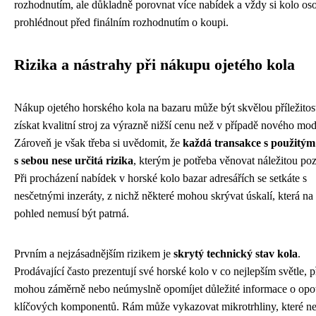
rozhodnutím, ale důkladně porovnat více nabídek a vždy si kolo os
prohlédnout před finálním rozhodnutím o koupi.
Rizika a nástrahy při nákupu ojetého kola
Nákup ojetého horského kola na bazaru může být skvělou příležitost
získat kvalitní stroj za výrazně nižší cenu než v případě nového mod
Zároveň je však třeba si uvědomit, že
každá transakce s použitý
s sebou nese určitá rizika
, kterým je potřeba věnovat náležitou poz
Při procházení nabídek v horské kolo bazar adresářích se setkáte s
nesčetnými inzeráty, z nichž některé mohou skrývat úskalí, která na
pohled nemusí být patrná.
Prvním a nejzásadnějším rizikem je
skrytý technický stav kola
.
Prodávající často prezentují své horské kolo v co nejlepším světle, 
mohou záměrně nebo neúmyslně opomíjet důležité informace o opo
klíčových komponentů. Rám může vykazovat mikrotrhliny, které ne