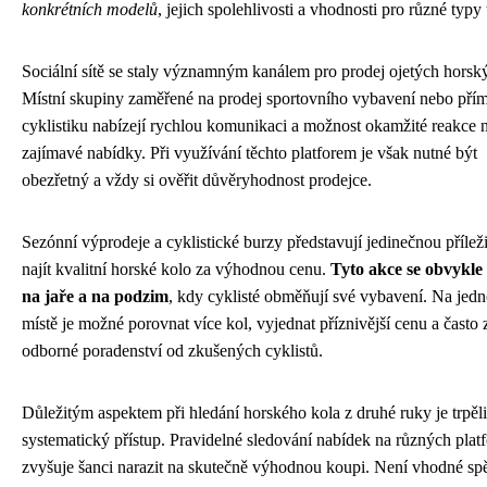
konkrétních modelů
, jejich spolehlivosti a vhodnosti pro různé typy 
Sociální sítě se staly významným kanálem pro prodej ojetých horsk
Místní skupiny zaměřené na prodej sportovního vybavení nebo pří
cyklistiku nabízejí rychlou komunikaci a možnost okamžité reakce 
zajímavé nabídky. Při využívání těchto platforem je však nutné být
obezřetný a vždy si ověřit důvěryhodnost prodejce.
Sezónní výprodeje a cyklistické burzy představují jedinečnou příleži
najít kvalitní horské kolo za výhodnou cenu.
Tyto akce se obvykle
na jaře a na podzim
, kdy cyklisté obměňují své vybavení. Na jed
místě je možné porovnat více kol, vyjednat příznivější cenu a často z
odborné poradenství od zkušených cyklistů.
Důležitým aspektem při hledání horského kola z druhé ruky je trpěli
systematický přístup. Pravidelné sledování nabídek na různých pla
zvyšuje šanci narazit na skutečně výhodnou koupi. Není vhodné spě