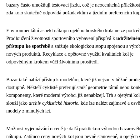
bazary často umožňují testovací jízdu, což je neocenitelná příležitost z
zda kolo skutečně odpovídá požadavkům a jízdním preferencím kup
Environmentální aspekt nákupu ojetého horského kola nelze podceň
Prodloužení životnosti sportovního vybavení přispívá k
udržitelné
přístupu ke spotřebě
a snižuje ekologickou stopu spojenou s výro
nových produktů. Recyklace a opětovné využití kvalitních kol je
odpovědným krokem vůči životnímu prostředí.
Bazar také nabízí přístup k modelům, které již nejsou v běžné prodejn
dostupné. Někteří cyklisté preferují starší geometrie rámů nebo konk
komponenty, které moderní výrobci již nenabízejí. Trh s ojetými kol
slouží jako
archiv cyklistické historie
, kde lze nalézt zajímavé a osv
modely z minulých let.
Možnost vyjednávání o ceně je další praktickou výhodou bazarové
nákupu. Zatímco ceny nových kol jsou pevně stanovené, u ojetých s