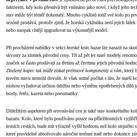
faktorem, kdy kolo přestává být vnímáno jako nové, i když jeho te
stav může být téměř dokonalý. Mnoho cyklistů totiž své kolo po pr
sezóně prodává, protože zjistí, že horská cyklistika není jejich šálek 
nebo naopak chtějí upgradovat na výkonnější model.
Při procházení nabídky v sekci horské kolo bazar lze narazit na sku
skvosty za zlomek původní ceny. Tři až pět let staré modely renom
značek se často prodávají za třetinu až čtvrtinu jejich původní hodno
Zkušený kupec tak může získat prémiové komponenty a rám
, který 
novém stavu nemohl dovolit. Je však nutné počítat s tím, že starší k
mohou vyžadovat určitou údržbu nebo výměnu opotřebených dílů j
brzdy, řetěz, kazeta nebo pneumatiky.
Důležitým aspektem při srovnávání cen je také stav konkrétního kol
bazaru. Kolo, které bylo používáno pouze na příležitostných vyjíž
lesních cestách, bude mít výrazně vyšší hodnotu než kolo stejného st
které pravidelně absolvovalo náročné terénní tratě nebo dokonce zá