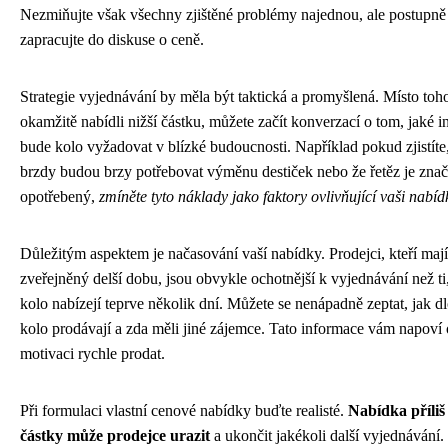
Nezmiňujte však všechny zjištěné problémy najednou, ale postupně 
zapracujte do diskuse o ceně.
Strategie vyjednávání by měla být taktická a promyšlená. Místo toho
okamžitě nabídli nižší částku, můžete začít konverzací o tom, jaké i
bude kolo vyžadovat v blízké budoucnosti. Například pokud zjistíte
brzdy budou brzy potřebovat výměnu destiček nebo že řetěz je zna
opotřebený,
zmíněte tyto náklady jako faktory ovlivňující vaši nabíd
Důležitým aspektem je načasování vaší nabídky. Prodejci, kteří mají
zveřejněný delší dobu, jsou obvykle ochotnější k vyjednávání než ti,
kolo nabízejí teprve několik dní. Můžete se nenápadně zeptat, jak d
kolo prodávají a zda měli jiné zájemce. Tato informace vám napoví o
motivaci rychle prodat.
Při formulaci vlastní cenové nabídky buďte realisté.
Nabídka příliš
částky může prodejce urazit
a ukončit jakékoli další vyjednávání.