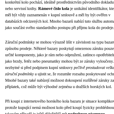
konkrétní kolo pochází, ideálně prostřednictvím původního dokladu
nebo servisní knihy.
Rámové číslo kola
je unikátní identifikátor, kt
měl být vždy zaznamenán v kupní smlouvě a měl by být ověřen v
databázích odcizených kol. Mnoho bazarů nabízí tuto službu autom
jako součást svého standardního postupu při příjmu kola do prodeje
Záruční podmínky se mohou výrazně lišit v závislosti na typu bazar
způsobu prodeje. Některé bazary poskytují omezenou záruku pouze
určité komponenty, jako je rám nebo odpružení, zatímco opotřebitel
jako brzdy, řetěz nebo pneumatiky mohou být ze záruky vyloučeny.
nezbytné si před podpisem kupní smlouvy
pečlivě prostudovat vešk
záruční podmínky
a ujistit se, že rozumíte rozsahu poskytované och
Mnohé bazary také nabízejí možnost dokoupení rozšířené záruky za
příplatek, což může být výhodné zejména u dražších horských kol.
Při koupi z internetového horského kola bazaru je situace komplikov
protože kupující nemá možnost kolo před koupí fyzicky prohlédnou
takovém případě je ještě důležitější mít
podrobnou písemnou