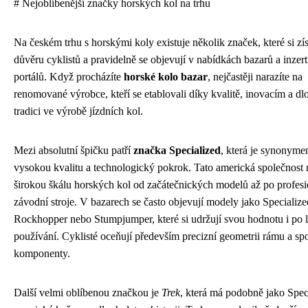
# Nejoblíbenější značky horských kol na trhu
Na českém trhu s horskými koly existuje několik značek, které si zí
důvěru cyklistů a pravidelně se objevují v nabídkách bazarů a inzer
portálů. Když procházíte
horské kolo bazar
, nejčastěji narazíte na
renomované výrobce, kteří se etablovali díky kvalitě, inovacím a dl
tradici ve výrobě jízdních kol.
Mezi absolutní špičku patří
značka Specialized
, která je synonyme
vysokou kvalitu a technologický pokrok. Tato americká společnost 
širokou škálu horských kol od začátečnických modelů až po profesi
závodní stroje. V bazarech se často objevují modely jako Specialize
Rockhopper nebo Stumpjumper, které si udržují svou hodnotu i po 
používání. Cyklisté oceňují především precizní geometrii rámu a sp
komponenty.
Další velmi oblíbenou značkou je
Trek
, která má podobně jako Spec