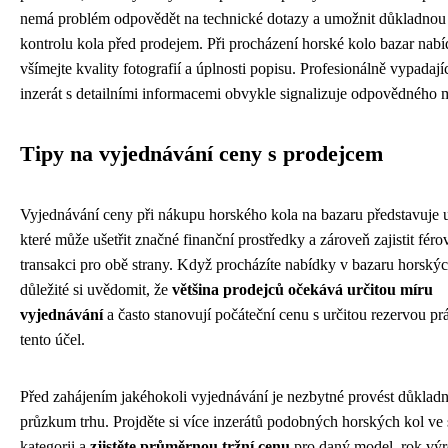
nemá problém odpovědět na technické dotazy a umožnit důkladnou
kontrolu kola před prodejem. Při procházení horské kolo bazar nabí
všímejte kvality fotografií a úplnosti popisu. Profesionálně vypadají
inzerát s detailními informacemi obvykle signalizuje odpovědného m
Tipy na vyjednávání ceny s prodejcem
Vyjednávání ceny při nákupu horského kola na bazaru představuje 
které může ušetřit značné finanční prostředky a zároveň zajistit fér
transakci pro obě strany. Když procházíte nabídky v bazaru horských
důležité si uvědomit, že
většina prodejců očekává určitou míru
vyjednávání
a často stanovují počáteční cenu s určitou rezervou pr
tento účel.
Před zahájením jakéhokoli vyjednávání je nezbytné provést důklad
průzkum trhu. Projděte si více inzerátů podobných horských kol ve 
kategorii a
zjistěte průměrnou tržní cenu
pro daný model, rok výr