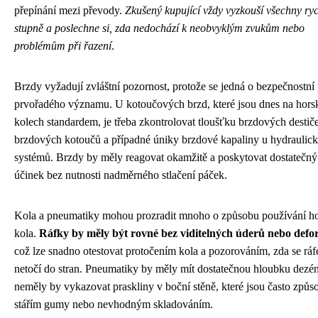
přepínání mezi převody.
Zkušený kupující vždy vyzkouší všechny ryc
stupně a poslechne si, zda nedochází k neobvyklým zvukům nebo
problémům při řazení
.
Brzdy vyžadují zvláštní pozornost, protože se jedná o bezpečnostní
prvořadého významu. U kotoučových brzd, které jsou dnes na hors
kolech standardem, je třeba zkontrolovat tloušťku brzdových destiče
brzdových kotoučů a případné úniky brzdové kapaliny u hydraulic
systémů. Brzdy by měly reagovat okamžitě a poskytovat dostatečn
účinek bez nutnosti nadměrného stlačení páček.
Kola a pneumatiky mohou prozradit mnoho o způsobu používání h
kola.
Ráfky by měly být rovné bez viditelných úderů nebo defo
což lze snadno otestovat protočením kola a pozorováním, zda se ráf
netočí do stran. Pneumatiky by měly mít dostatečnou hloubku dezé
neměly by vykazovat praskliny v boční stěně, které jsou často způ
stářím gumy nebo nevhodným skladováním.