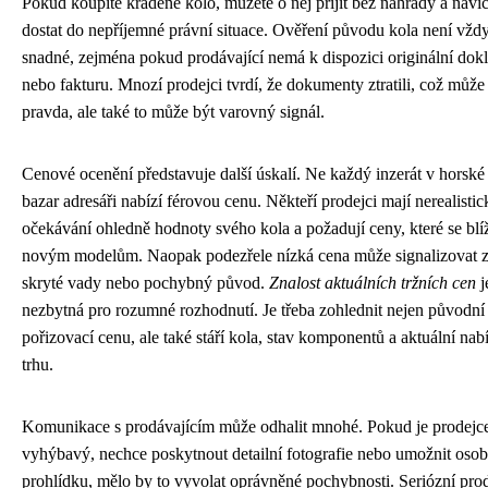
Pokud koupíte kradené kolo, můžete o něj přijít bez náhrady a navíc
dostat do nepříjemné právní situace. Ověření původu kola není vžd
snadné, zejména pokud prodávající nemá k dispozici originální dok
nebo fakturu. Mnozí prodejci tvrdí, že dokumenty ztratili, což může
pravda, ale také to může být varovný signál.
Cenové ocenění představuje další úskalí. Ne každý inzerát v horské
bazar adresáři nabízí férovou cenu. Někteří prodejci mají nerealistic
očekávání ohledně hodnoty svého kola a požadují ceny, které se blí
novým modelům. Naopak podezřele nízká cena může signalizovat 
skryté vady nebo pochybný původ.
Znalost aktuálních tržních cen
j
nezbytná pro rozumné rozhodnutí. Je třeba zohlednit nejen původní
pořizovací cenu, ale také stáří kola, stav komponentů a aktuální nab
trhu.
Komunikace s prodávajícím může odhalit mnohé. Pokud je prodejc
vyhýbavý, nechce poskytnout detailní fotografie nebo umožnit osob
prohlídku, mělo by to vyvolat oprávněné pochybnosti. Seriózní prod