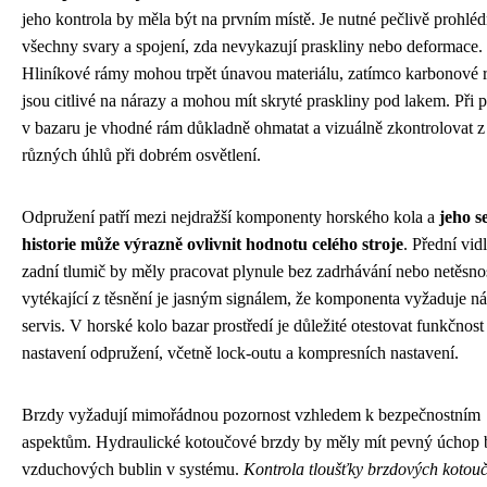
jeho kontrola by měla být na prvním místě. Je nutné pečlivě prohlé
všechny svary a spojení, zda nevykazují praskliny nebo deformace.
Hliníkové rámy mohou trpět únavou materiálu, zatímco karbonové
jsou citlivé na nárazy a mohou mít skryté praskliny pod lakem. Při 
v bazaru je vhodné rám důkladně ohmatat a vizuálně zkontrolovat z
různých úhlů při dobrém osvětlení.
Odpružení patří mezi nejdražší komponenty horského kola a
jeho s
historie může výrazně ovlivnit hodnotu celého stroje
. Přední vidl
zadní tlumič by měly pracovat plynule bez zadrhávání nebo netěsnos
vytékající z těsnění je jasným signálem, že komponenta vyžaduje n
servis. V horské kolo bazar prostředí je důležité otestovat funkčnost
nastavení odpružení, včetně lock-outu a kompresních nastavení.
Brzdy vyžadují mimořádnou pozornost vzhledem k bezpečnostním
aspektům. Hydraulické kotoučové brzdy by měly mít pevný úchop 
vzduchových bublin v systému.
Kontrola tloušťky brzdových kotou