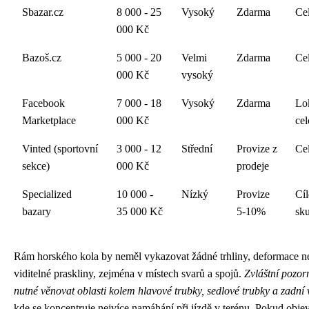
Sbazar.cz
8 000 - 25
Vysoký
Zdarma
Ce
000 Kč
Bazoš.cz
5 000 - 20
Velmi
Zdarma
Ce
000 Kč
vysoký
Facebook
7 000 - 18
Vysoký
Zdarma
Lok
Marketplace
000 Kč
cel
Vinted (sportovní
3 000 - 12
Střední
Provize z
Ce
sekce)
000 Kč
prodeje
Specialized
10 000 -
Nízký
Provize
Cí
bazary
35 000 Kč
5-10%
sk
Rám horského kola by neměl vykazovat žádné trhliny, deformace n
viditelné praskliny, zejména v místech svarů a spojů.
Zvláštní pozorn
nutné věnovat oblasti kolem hlavové trubky, sedlové trubky a zadní 
kde se koncentruje nejvíce namáhání při jízdě v terénu. Pokud objev