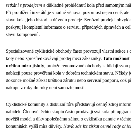
setkání s prodejcem
a důkladné prohlédnutí kola před samotným n
Při prohlížení inzerátů je vhodné věnovat pozornost nejen ceně, ale 
stavu kola, jeho historii a důvodu prodeje. Seriózní prodejci obvykl
poskytují kompletní informace o servisu, případných úpravách a c
stavu komponenů.
Specializované cyklistické obchody často provozují vlastní sekce s 
koly nebo zprostředkovávají prodej mezi zákazníky.
Tato možnost 
určitou míru jistoty
, protože renomované obchody si hlídají svou 
nabízejí pouze prověřená kola v dobrém technickém stavu. Někdy j
dokonce možné získat krátkou záruku nebo servisní podporu, což př
nákupu z ruky do ruky není samozřejmostí.
Cyklistické komunity a diskuzní fóra představují cenný zdroj inform
nabídek. Členové těchto skupin často prodávají svá kola při upgrad
novější model a díky společnému zájmu o cyklistiku panuje v těcht
komunitách vyšší míra důvěry.
Navíc zde lze získat cenné rady ohle