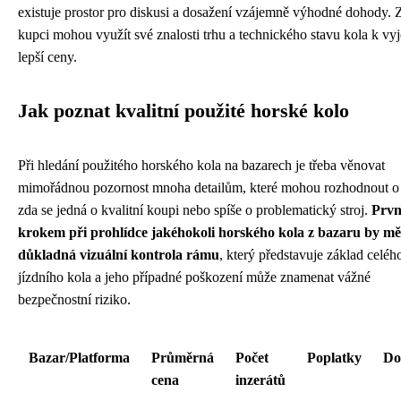
existuje prostor pro diskusi a dosažení vzájemně výhodné dohody. 
kupci mohou využít své znalosti trhu a technického stavu kola k vy
lepší ceny.
Jak poznat kvalitní použité horské kolo
Při hledání použitého horského kola na bazarech je třeba věnovat
mimořádnou pozornost mnoha detailům, které mohou rozhodnout o
zda se jedná o kvalitní koupi nebo spíše o problematický stroj.
Prv
krokem při prohlídce jakéhokoli horského kola z bazaru by mě
důkladná vizuální kontrola rámu
, který představuje základ celéh
jízdního kola a jeho případné poškození může znamenat vážné
bezpečnostní riziko.
Bazar/Platforma
Průměrná
Počet
Poplatky
Do
cena
inzerátů