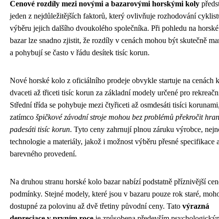
Cenové rozdíly mezi novými a bazarovými horskými koly
předst
jeden z nejdůležitějších faktorů, který ovlivňuje rozhodování cyklist
výběru jejich dalšího dvoukolého společníka. Při pohledu na horské
bazar lze snadno zjistit, že rozdíly v cenách mohou být skutečně ma
a pohybují se často v řádu desítek tisíc korun.
Nové horské kolo z oficiálního prodeje obvykle startuje na cenách 
dvaceti až třiceti tisíc korun za základní modely určené pro rekreačn
Střední třída se pohybuje mezi čtyřiceti až osmdesáti tisíci korunami
zatímco
špičkové závodní stroje mohou bez problémů překročit hrani
padesáti tisíc korun
. Tyto ceny zahrnují plnou záruku výrobce, nejn
technologie a materiály, jakož i možnost výběru přesné specifikace 
barevného provedení.
Na druhou stranu horské kolo bazar nabízí podstatně příznivější ce
podmínky. Stejné modely, které jsou v bazaru pouze rok staré, moh
dostupné za polovinu až dvě třetiny původní ceny. Tato
výrazná
depreciace v prvním roce
je způsobena především psychologický