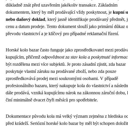
důkladně znát před uzavřením jakékoliv transakce. Základním
dokumentem, který by měl prodávající vždy poskytnout, je
kupní 
nebo daňový doklad
, který jasně identifikuje prodávaný předmět, 
cenu a datum prodeje. Tento dokument slouží jako primární důkaz 
převodu vlastnictví a je klíčový pro případné reklamační řízení.
Horské kolo bazar často funguje jako zprostředkovatel mezi prodáv
kupujícím, přičemž
odpovědnost za stav kola a poskytnuté informac
být rozdělena mezi více subjektů. Je proto zásadní zjistit, zda bazar
poskytuje vlastní záruku na prodávané zboží, nebo zda pouze
zprostředkovává prodej mezi soukromými osobami. V případě
profesionálního bazaru, který nakupuje kola do vlastnictví a následn
dále prodává, vzniká kupujícímu nárok na zákonnou záruční dobu, 
činí minimálně dvacet čtyři měsíců pro spotřebitele.
Dokumentace původu kola má velký význam zejména z hlediska o
před krádeží. Seriózní horské kolo bazar by měl být schopen doloži