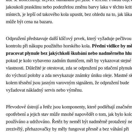
jakoukoli prasklinu nebo podezřelou změnu barvy laku v těchto kri
místech, je lepší od takového kola upustit, bez ohledu na to, jak lák
může být cena na bazaru.
Odpružení představuje další klíčový prvek, který vyžaduje pečlivou
kontrolu při nákupu použitého horského kola.
Přední vidlice by m
pracovat plynule bez jakýchkoli škubání nebo nadměrného hl
pokud je kolo vybaveno zadním tlumičem, měl by vykazovat stejné
vlastnosti. Důležité je otestovat, zda se odpružení po stlačení plynul
do výchozí polohy a zda nevykazuje známky úniku oleje. Mastné s
kolem těsnění jsou jasným varovným signálem, že odpružení bude
vyžadovat nákladný servis nebo výměnu.
Převodové ústrojí a řetěz jsou komponenty, které podléhají značné
opotřebení a jejich stav může mnohé napovědět o tom, jak bylo kol
používáno a udržováno. Řetěz by neměl být nadměrně protažený n
zrezivělý, přehazovačky by měly fungovat přesně a bez váhání při