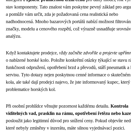
stav komponenty. Tato znalost vám poskytne pevný základ pro arg
a pomůže vám určit, zda je požadovaná cena realistická nebo
nadhodnocená. Mnoho bazarových portálů nabízí možnost filtrován
značky, modelu a cenového rozpětí, což výrazně usnadňuje srovnáv
analýzu.
Když kontaktujete prodejce,
vždy začněte zdvořile a projevte upřím
o nabízené horské kolo. Položte konkrétní otázky týkající se stavu 
funkčnosti odpružení, opotřebení brzd a převodů, stáří pneumatik a h
servisu. Tyto dotazy nejen poskytnou cenné informace o skutečném
kola, ale také dají prodejci najevo, že jste informovaný kupec, kter
problematice horských kol.
Při osobní prohlídce věnujte pozornost každému detailu.
Kontrola
viditelných vad, prasklin na rámu, opotřebení řetězu nebo kaze
posloužit jako legitimní důvod pro snížení ceny. Pokud objevíte ned
které nebyly zmíněny v inzerátu, máte silnou vyjednávací pozici.