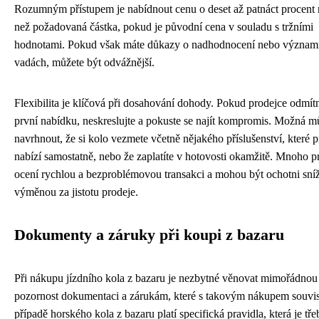
Rozumným přístupem je nabídnout cenu o deset až patnáct procent 
než požadovaná částka, pokud je původní cena v souladu s tržními
hodnotami. Pokud však máte důkazy o nadhodnocení nebo význa
vadách, můžete být odvážnější.
Flexibilita je klíčová při dosahování dohody. Pokud prodejce odmít
první nabídku, neskreslujte a pokuste se najít kompromis. Možná m
navrhnout, že si kolo vezmete včetně nějakého příslušenství, které 
nabízí samostatně, nebo že zaplatíte v hotovosti okamžitě. Mnoho p
ocení rychlou a bezproblémovou transakci a mohou být ochotni sníž
výměnou za jistotu prodeje.
Dokumenty a záruky při koupi z bazaru
Při nákupu jízdního kola z bazaru je nezbytné věnovat mimořádnou
pozornost dokumentaci a zárukám, které s takovým nákupem souvis
případě horského kola z bazaru platí specifická pravidla, která je tře