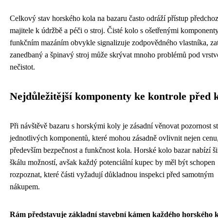
Celkový stav horského kola na bazaru často odráží přístup předcho
majitele k údržbě a péči o stroj. Čisté kolo s ošetřenými komponent
funkčním mazáním obvykle signalizuje zodpovědného vlastníka, za
zanedbaný a špinavý stroj může skrývat mnoho problémů pod vrst
nečistot.
Nejdůležitější komponenty ke kontrole před 
Při návštěvě bazaru s horskými koly je zásadní věnovat pozornost s
jednotlivých komponentů, které mohou zásadně ovlivnit nejen cenu,
především bezpečnost a funkčnost kola. Horské kolo bazar nabízí š
škálu možností, avšak každý potenciální kupec by měl být schopen
rozpoznat, které části vyžadují důkladnou inspekci před samotným
nákupem.
Rám představuje základní stavební kámen každého horského k