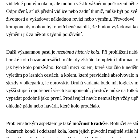
viditelné pouhým okem, ale mohou vést k vážnému poškození běhe
Odpružení, ať už přední vidlice nebo zadní tlumič, může být po své
životnosti a vyžadovat nákladnou revizi nebo výměnu. Převodové
komponenty mohou být opotřebené natolik, že budou vyžadovat ko
výměnu již za několik týdnů používání.
Další významnou pastí je
neznámá historie kola
. Při prohlížení nab
horské kolo bazar adresářích málokdy získáte kompletní informaci 
jak bylo kolo používáno. Rozdíl mezi kolem, které sloužilo k neděl
výletům po lesních cestách, a kolem, které pravidelně absolvovalo 
sjezdy v bikeparku, je obrovský. Druhá varianta bude mít logicky
vyšší stupeň opotřebení všech komponentů, přestože může na fotká
vypadat podobně jako první. Prodávající navíc nemusí být vždy up
ohledně pádu nebo havárií, které kolo prodělalo.
Problematickým aspektem je také
možnost krádeže
. Bohužel se stá
bazarech končí i odcizená kola, která jejich původní majitelé stále hl