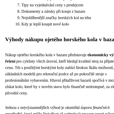
Tipy na vyjednávání ceny s prodejcem
Dokumenty a záruky při koupi z bazaru
Nejoblíbenější značky horských kol na trhu
Kdy je lepší koupit nové kolo
Výhody nákupu ojetého horského kola v baz
Nákup ojetého horského kola v bazaru představuje
ekonomicky vý
řešení
pro cyklisty všech úrovní, kteří hledají kvalitní stroj za přijat
cenu. Trh s použitými horskými koly nabízí širokou škálu možností,
základních modelů pro rekreační jezdce až po pokročilé stroje s
profesionálním vybavením. Hlavní přitažlivost bazarů spočívá v mo
získat kolo, které by v novém stavu bylo finančně nedostupné, za 
původní ceny.
Jednou z nejvýznamnějších výhod je
okamžitá úspora finančních
prostředků
, která může činit třicet až sedmdesát procent oproti náku