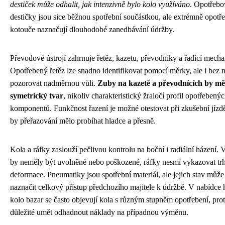
destiček může odhalit, jak intenzivně bylo kolo využíváno
. Opotřebo
destičky jsou sice běžnou spotřební součástkou, ale extrémně opotř
kotouče naznačují dlouhodobé zanedbávání údržby.
Převodové ústrojí zahrnuje řetěz, kazetu, převodníky a řadící mech
Opotřebený řetěz lze snadno identifikovat pomocí měrky, ale i bez n
pozorovat nadměrnou vůli.
Zuby na kazetě a převodnících by mě
symetrický tvar
, nikoliv charakteristický žraločí profil opotřebený
komponentů. Funkčnost řazení je možné otestovat při zkušební jízd
by přeřazování mělo probíhat hladce a přesně.
Kola a ráfky zaslouží pečlivou kontrolu na boční i radiální házení. 
by neměly být uvolněné nebo poškozené, ráfky nesmí vykazovat trh
deformace. Pneumatiky jsou spotřební materiál, ale jejich stav může
naznačit celkový přístup předchozího majitele k údržbě. V nabídce 
kolo bazar se často objevují kola s různým stupněm opotřebení, prot
důležité umět odhadnout náklady na případnou výměnu.