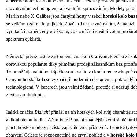
americké kořeny a dlouholetou historii. Trek se proslavil především
inovativními technologiemi a kvalitním zpracováním. Modely jako 
Marlin nebo X-Caliber jsou častými hosty v sekci
horské kolo baz
se velkému zájmu kupujících. Značka Trek je známá tím, že nabízí
vynikající poměr ceny a výkonu, což z ní činí ideální volbu pro širo
spektrum cyklistů.
Německá preciznost je zastoupena značkou
Canyon
, která si získal
obrovskou popularitu díky přímému prodeji zákazníkům bez prostře
To umožňuje nabídnout špičkovou kvalitu za konkurenceschopné c
Canyon horská kola se vyznačují moderním designem a pokročilým
technologiemi. V bazarech jsou velmi žádaná, protože si udržují do
zbytkovou hodnotu.
Italská značka
Bianchi
přináší na trh horských kol svůj charakteristi
a dlouholetou tradici. Ačkoliv je Bianchi známější svými silničními 
jejich horské modely si získávají stále více příznivců. Typické tyrk
zbarvení Celeste je rozpoznatelné na první pohled a v
horské kolo 