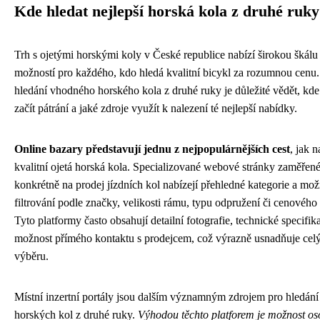
Kde hledat nejlepší horská kola z druhé ruky
Trh s ojetými horskými koly v České republice nabízí širokou škálu
možností pro každého, kdo hledá kvalitní bicykl za rozumnou cenu.
hledání vhodného horského kola z druhé ruky je důležité vědět, kde
začít pátrání a jaké zdroje využít k nalezení té nejlepší nabídky.
Online bazary představují jednu z nejpopulárnějších cest
, jak n
kvalitní ojetá horská kola. Specializované webové stránky zaměřen
konkrétně na prodej jízdních kol nabízejí přehledné kategorie a mož
filtrování podle značky, velikosti rámu, typu odpružení či cenového 
Tyto platformy často obsahují detailní fotografie, technické specifik
možnost přímého kontaktu s prodejcem, což výrazně usnadňuje cel
výběru.
Místní inzertní portály jsou dalším významným zdrojem pro hledání
horských kol z druhé ruky.
Výhodou těchto platforem je možnost o